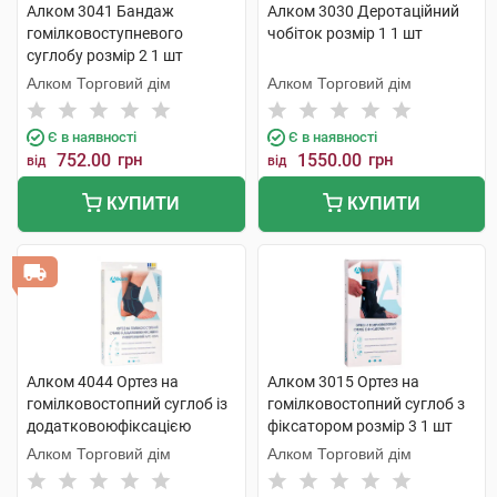
Алком 3041 Бандаж
Алком 3030 Деротаційний
гомілковоступневого
чобіток розмір 1 1 шт
суглобу розмір 2 1 шт
Алком Торговий дім
Алком Торговий дім
Є в наявності
Є в наявності
752.00
грн
1550.00
грн
від
від
КУПИТИ
КУПИТИ
Алком 4044 Ортез на
Алком 3015 Ортез на
гомілковостопний суглоб із
гомілковостопний суглоб з
додатковоюфіксацією
фіксатором розмір 3 1 шт
розмір 1 1 шт
Алком Торговий дім
Алком Торговий дім