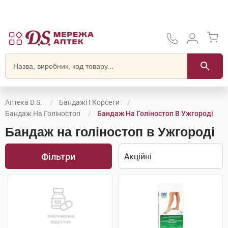
Аптека D.S.
Бандажі І Корсети
Бандаж На Голіностоп
Бандаж На Голіностоп В Ужгороді
Бандаж на голіностоп в Ужгороді
Фільтри