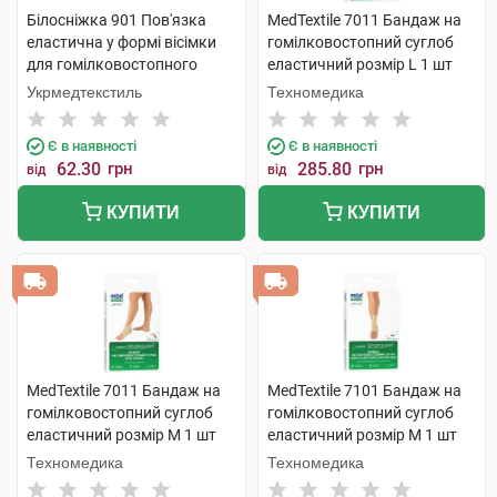
Білосніжка 901 Пов'язка
MedTextile 7011 Бандаж на
еластична у формі вісімки
гомілковостопний суглоб
для гомілковостопного
еластичний розмір L 1 шт
суглобу розмір 1 1 шт
Укрмедтекстиль
Техномедика
Є в наявності
Є в наявності
62.30
грн
285.80
грн
від
від
КУПИТИ
КУПИТИ
MedTextile 7011 Бандаж на
MedTextile 7101 Бандаж на
гомілковостопний суглоб
гомілковостопний суглоб
еластичний розмір M 1 шт
еластичний розмір M 1 шт
Техномедика
Техномедика