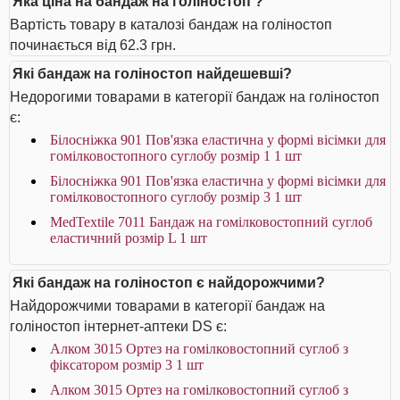
Яка ціна на бандаж на голіностоп ?
Вартість товару в каталозі бандаж на голіностоп
починається від 62.3 грн.
Які бандаж на голіностоп найдешевші?
Недорогими товарами в категорії бандаж на голіностоп
є:
Білосніжка 901 Пов'язка еластична у формі вісімки для
гомілковостопного суглобу розмір 1 1 шт
Білосніжка 901 Пов'язка еластична у формі вісімки для
гомілковостопного суглобу розмір 3 1 шт
MedTextile 7011 Бандаж на гомілковостопний суглоб
еластичний розмір L 1 шт
Які бандаж на голіностоп є найдорожчими?
Найдорожчими товарами в категорії бандаж на
голіностоп інтернет-аптеки DS є:
Алком 3015 Ортез на гомілковостопний суглоб з
фіксатором розмір 3 1 шт
Алком 3015 Ортез на гомілковостопний суглоб з