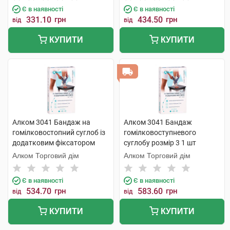
Є в наявності
Є в наявності
331.10
грн
434.50
грн
від
від
КУПИТИ
КУПИТИ
Алком 3041 Бандаж на
Алком 3041 Бандаж
гомілковостопний суглоб із
гомілковоступневого
додатковим фіксатором
суглобу розмір 3 1 шт
розмір 5 1 шт
Алком Торговий дім
Алком Торговий дім
Є в наявності
Є в наявності
534.70
грн
583.60
грн
від
від
КУПИТИ
КУПИТИ