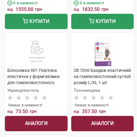
Є в наявності
Є в наявності
1555.00
грн
1832.50
грн
від
від
КУПИТИ
КУПИТИ
Білосніжка 901 Пов'язка
2B 7036 Бандаж еластичний
еластична у формі вісімки
на гомілковостопний суглоб
для гомілковостопного
розмір L/XL 1 шт
суглобу розмір 3 1 шт
Укрмедтекстиль
Техномедика
Немає в наявності
Немає в наявності
73.50
грн
357.50
грн
від
від
АНАЛОГИ
АНАЛОГИ