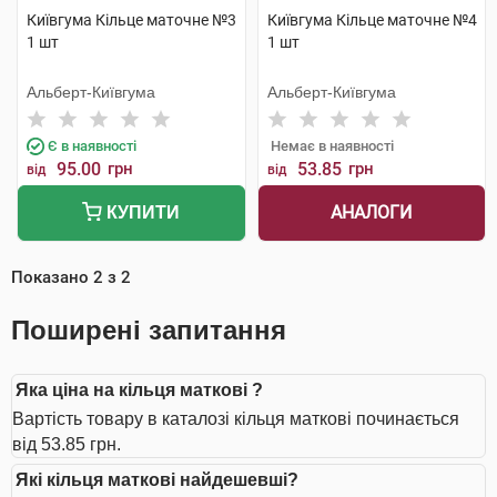
Київгума Кільце маточне №3
Київгума Кільце маточне №4
1 шт
1 шт
Альберт-Київгума
Альберт-Київгума
Є в наявності
Немає в наявності
95.00
грн
53.85
грн
від
від
АНАЛОГИ
КУПИТИ
Показано
2
з
2
Поширені запитання
Яка ціна на кільця маткові ?
Вартість товару в каталозі кільця маткові починається
від 53.85 грн.
Які кільця маткові найдешевші?