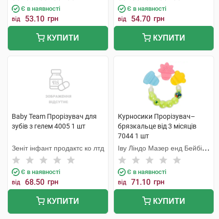
Є в наявності
Є в наявності
53.10
грн
54.70
грн
від
від
КУПИТИ
КУПИТИ
Baby Team Прорізувач для
Курносики Прорізувач–
зубів з гелем 4005 1 шт
брязкальце від 3 місяців
7044 1 шт
Зеніт інфант продактс ко лтд
Іву Ліндо Мазер енд Бейбі
Продактс
Є в наявності
Є в наявності
68.50
грн
71.10
грн
від
від
КУПИТИ
КУПИТИ