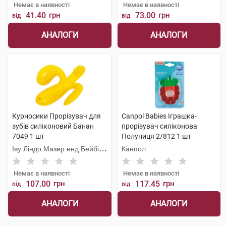
Немає в наявності
Немає в наявності
41.40
грн
73.00
грн
від
від
АНАЛОГИ
АНАЛОГИ
Курносики Прорізувач для
Canpol Babies Іграшка-
зубів силіконовий Банан
прорізувач cиліконова
7049 1 шт
Полуниця 2/812 1 шт
Іву Ліндо Мазер енд Бейбі
Канпол
Продактс
Немає в наявності
Немає в наявності
107.00
грн
117.45
грн
від
від
АНАЛОГИ
АНАЛОГИ