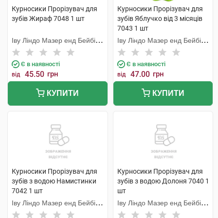
Курносики Прорізувач для
Курносики Прорізувач для
зубів Жираф 7048 1 шт
зубів Яблучко від 3 місяців
7043 1 шт
Іву Ліндо Мазер енд Бейбі
Іву Ліндо Мазер енд Бейбі
Продактс
Продактс
Є в наявності
Є в наявності
45.50
грн
47.00
грн
від
від
КУПИТИ
КУПИТИ
Курносики Прорізувач для
Курносики Прорізувач для
зубів з водою Намистинки
зубів з водою Долоня 7040 1
7042 1 шт
шт
Іву Ліндо Мазер енд Бейбі
Іву Ліндо Мазер енд Бейбі
Продактс
Продактс