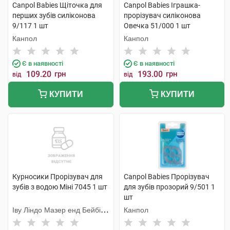
Canpol Babies Щіточка для
Canpol Babies Іграшка-
перших зубів силіконова
прорізувач cиліконова
9/117 1 шт
Овечка 51/000 1 шт
Канпол
Канпол
Є в наявності
Є в наявності
109.20
грн
193.00
грн
від
від
КУПИТИ
КУПИТИ
Курносики Прорізувач для
Canpol Babies Прорізувач
зубів з водою Міні 7045 1 шт
для зубів прозорий 9/501 1
шт
Іву Ліндо Мазер енд Бейбі
Канпол
Продактс