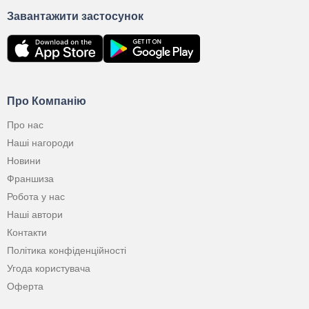
Завантажити застосунок
Про Компанію
Про нас
Наші нагороди
Новини
Франшиза
Робота у нас
Наші автори
Контакти
Політика конфіденційності
Угода користувача
Оферта