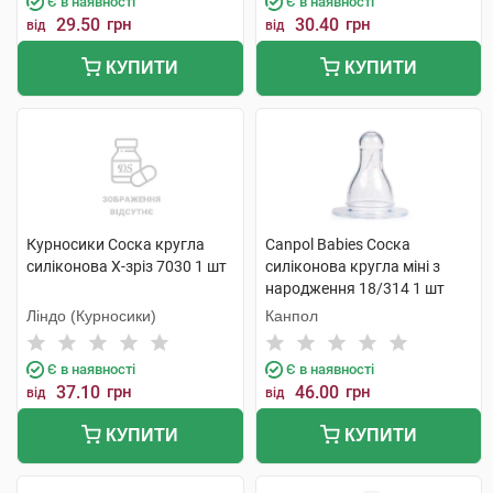
Є в наявності
Є в наявності
29.50
грн
30.40
грн
від
від
КУПИТИ
КУПИТИ
Курносики Соска кругла
Canpol Babies Соска
силіконова X-зріз 7030 1 шт
силіконова кругла міні з
народження 18/314 1 шт
Ліндо (Курносики)
Канпол
Є в наявності
Є в наявності
37.10
грн
46.00
грн
від
від
КУПИТИ
КУПИТИ