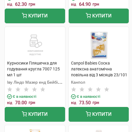
62.30
грн
64.90
грн
від
від
КУПИТИ
КУПИТИ
Курносики Пляшечка для
Canpol Babies Соска
годування кругла 7007 125
латексна анатомічна
мл 1 шт
повільна від 3 місяців 23/101
2 шт
Іву Ліндо Мазер енд Бейбі
Канпол
Продактс
Є в наявності
Є в наявності
70.00
грн
73.50
грн
від
від
КУПИТИ
КУПИТИ