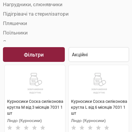
Нагрудники, слюнявчики
Підігрівачі та стерилізатори
Пляшечки
Поїльники
Соски для пляшечок
Термоси для пляшечок
Фільтри
Термосумки
Курносики Соска силіконова
Курносики Соска силіконова
кругла M від 3 місяців 7031 1
кругла L від 6 місяців 7031 1
шт
шт
Ліндо (Курносики)
Ліндо (Курносики)