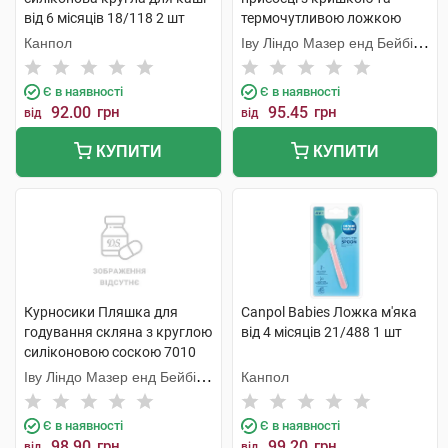
від 6 місяців 18/118 2 шт
термочутливою ложкою
7055 1 шт
Канпол
Іву Ліндо Мазер енд Бейбі
Продактс
Є в наявності
Є в наявності
92.00
грн
95.45
грн
від
від
КУПИТИ
КУПИТИ
Курносики Пляшка для
Canpol Babies Ложка м'яка
годування скляна з круглою
від 4 місяців 21/488 1 шт
силіконовою соскою 7010
130 мл 1 шт
Іву Ліндо Мазер енд Бейбі
Канпол
Продактс
Є в наявності
Є в наявності
98.90
грн
99.20
грн
від
від