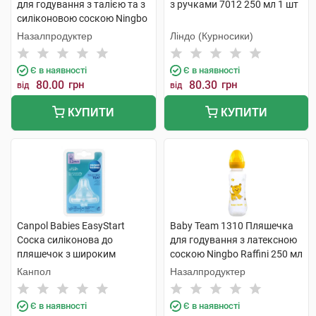
для годування з талією та з
з ручками 7012 250 мл 1 шт
силіконовою соскою Ningbo
Raffini 250 мл 1 шт
Назалпродуктер
Ліндо (Курносики)
Є в наявності
Є в наявності
80.00
грн
80.30
грн
від
від
КУПИТИ
КУПИТИ
Canpol Babies EasyStart
Baby Team 1310 Пляшечка
Соска силіконова до
для годування з латексною
пляшечок з широким
соскою Ningbo Raffini 250 мл
отвором швидка від 12
1 шт
Канпол
Назалпродуктер
місяців 21/722 1 шт
Є в наявності
Є в наявності