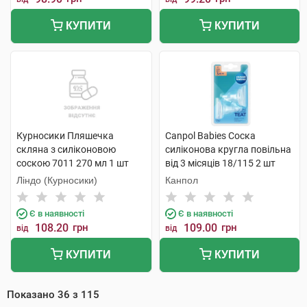
КУПИТИ
КУПИТИ
Курносики Пляшечка
Canpol Babies Соска
скляна з силіконовою
силіконова кругла повільна
соскою 7011 270 мл 1 шт
від 3 місяців 18/115 2 шт
Ліндо (Курносики)
Канпол
Є в наявності
Є в наявності
108.20
грн
109.00
грн
від
від
КУПИТИ
КУПИТИ
Показано
36
з
115