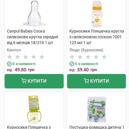
Canpol Babies Соска
Курносики Пляшечка кругла
силіконова кругла середня
з силіконовою соскою 7001
від 6 місяців 18/316 1 шт
125 мл 1 шт
Канпол
Ліндо (Курносики)
Є в наявності
Є в наявності
49.80
грн
59.40
грн
від
від
КУПИТИ
КУПИТИ
Курносики Пляшечка з
Пустушка-ромашка дитяча 1