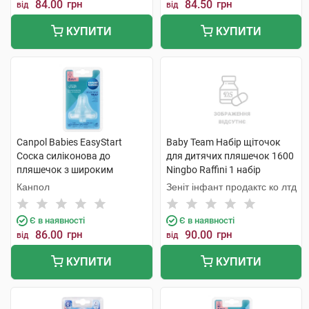
84.00
грн
84.50
грн
від
від
КУПИТИ
КУПИТИ
Canpol Babies EasyStart
Baby Team Набір щіточок
Соска силіконова до
для дитячих пляшечок 1600
пляшечок з широким
Ningbo Raffini 1 набір
отвором для каші від 6
Канпол
Зеніт інфант продактс ко лтд
місяців 21/723 1 шт
Є в наявності
Є в наявності
86.00
грн
90.00
грн
від
від
КУПИТИ
КУПИТИ