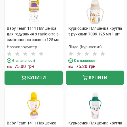
Baby Team 1111 Пляшечка
Курносики Пляшечка кругла
для годування з талією та з
з ручками 7009 125 мл 1 шт
силіконовою соскою 125 мл
1 шт
Назалпродуктер
Ліндо (Курносики)
Є в наявності
Є в наявності
75.00
грн
75.20
грн
від
від
КУПИТИ
КУПИТИ
Baby Team 1411 Пляшечка
Курносики Пляшечка кругла