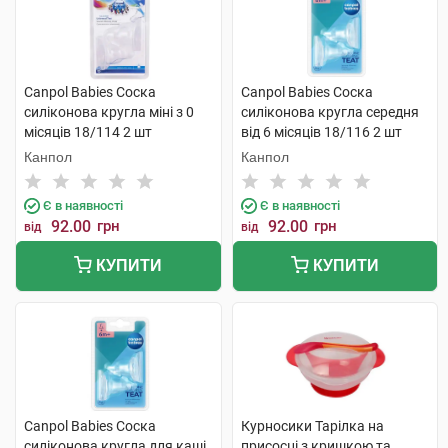
Canpol Babies Соска
Canpol Babies Соска
силіконова кругла міні з 0
силіконова кругла середня
місяців 18/114 2 шт
від 6 місяців 18/116 2 шт
Канпол
Канпол
Є в наявності
Є в наявності
92.00
грн
92.00
грн
від
від
КУПИТИ
КУПИТИ
Canpol Babies Соска
Курносики Тарілка на
силіконова кругла для каші
присосці з кришкою та