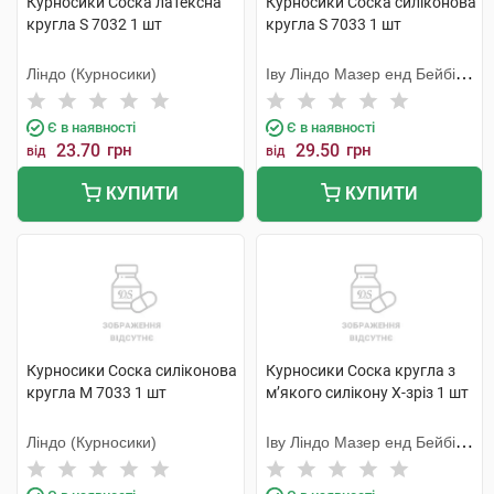
Курносики Соска латексна
Курносики Соска силіконова
кругла S 7032 1 шт
кругла S 7033 1 шт
Ліндо (Курносики)
Іву Ліндо Мазер енд Бейбі
Продактс
Є в наявності
Є в наявності
23.70
грн
29.50
грн
від
від
КУПИТИ
КУПИТИ
Курносики Соска силіконова
Курносики Соска кругла з
кругла M 7033 1 шт
м’якого силікону X-зріз 1 шт
Ліндо (Курносики)
Іву Ліндо Мазер енд Бейбі
Продактс