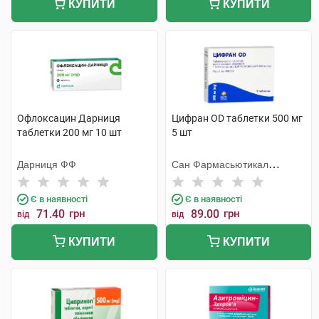
КУПИТИ
КУПИТИ
Офлоксацин Дарниця
Цифран OD таблетки 500 мг
таблетки 200 мг 10 шт
5 шт
Дарниця ФФ
Сан Фармасьютикал
Індастріз
Є в наявності
Є в наявності
71.40
грн
89.00
грн
від
від
КУПИТИ
КУПИТИ