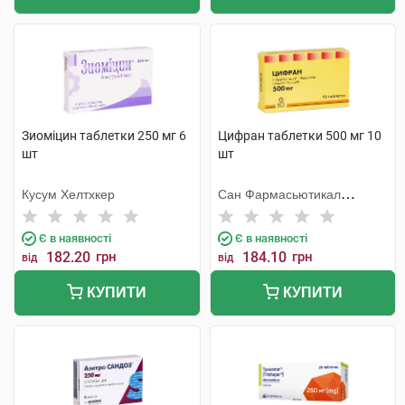
Зиоміцин таблетки 250 мг 6
Цифран таблетки 500 мг 10
шт
шт
Кусум Хелтхкер
Сан Фармасьютикал
Індастріз
Є в наявності
Є в наявності
182.20
грн
184.10
грн
від
від
КУПИТИ
КУПИТИ