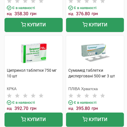
Є в наявності
Є в наявності
358.30
грн
376.80
грн
від
від
КУПИТИ
КУПИТИ
Ципринол таблетки 750 мг
Сумамед таблетки
10 шт
дисперговані 500 мг 3 шт
КРКА
ПЛІВА Хрватска
Є в наявності
Є в наявності
392.70
грн
395.80
грн
від
від
КУПИТИ
КУПИТИ