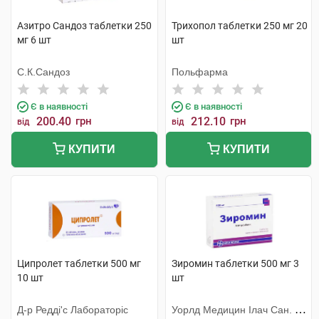
Азитро Сандоз таблетки 250
Трихопол таблетки 250 мг 20
мг 6 шт
шт
С.К.Сандоз
Польфарма
Є в наявності
Є в наявності
200.40
грн
212.10
грн
від
від
КУПИТИ
КУПИТИ
Ципролет таблетки 500 мг
Зиромин таблетки 500 мг 3
10 шт
шт
Д-р Редді'с Лабораторіс
Уорлд Медицин Ілач Сан. Ве