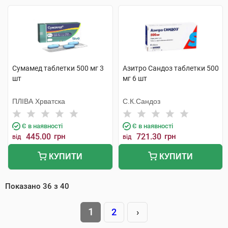
Сумамед таблетки 500 мг 3
Азитро Сандоз таблетки 500
шт
мг 6 шт
ПЛІВА Хрватска
С.К.Сандоз
Є в наявності
Є в наявності
445.00
грн
721.30
грн
від
від
КУПИТИ
КУПИТИ
Показано
36
з
40
1
2
›