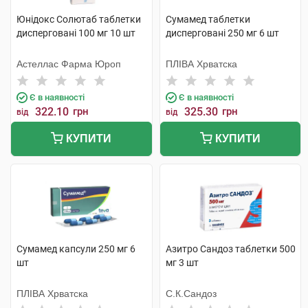
Юнідокс Солютаб таблетки
Сумамед таблетки
дисперговані 100 мг 10 шт
дисперговані 250 мг 6 шт
Астеллас Фарма Юроп
ПЛІВА Хрватска
Є в наявності
Є в наявності
322.10
грн
325.30
грн
від
від
КУПИТИ
КУПИТИ
Сумамед капсули 250 мг 6
Азитро Сандоз таблетки 500
шт
мг 3 шт
ПЛІВА Хрватска
С.К.Сандоз