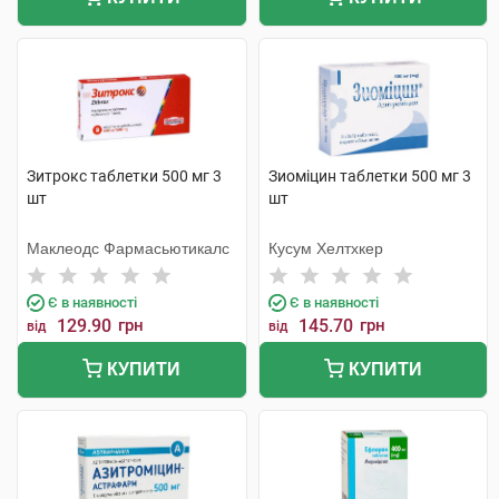
Зитрокс таблетки 500 мг 3
Зиоміцин таблетки 500 мг 3
шт
шт
Маклеодс Фармасьютикалс
Кусум Хелтхкер
Є в наявності
Є в наявності
129.90
грн
145.70
грн
від
від
КУПИТИ
КУПИТИ