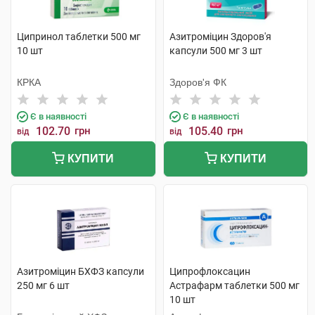
Ципринол таблетки 500 мг
Азитроміцин Здоров'я
10 шт
капсули 500 мг 3 шт
КРКА
Здоров'я ФК
Є в наявності
Є в наявності
102.70
грн
105.40
грн
від
від
КУПИТИ
КУПИТИ
Азитроміцин БХФЗ капсули
Ципрофлоксацин
250 мг 6 шт
Астрафарм таблетки 500 мг
10 шт