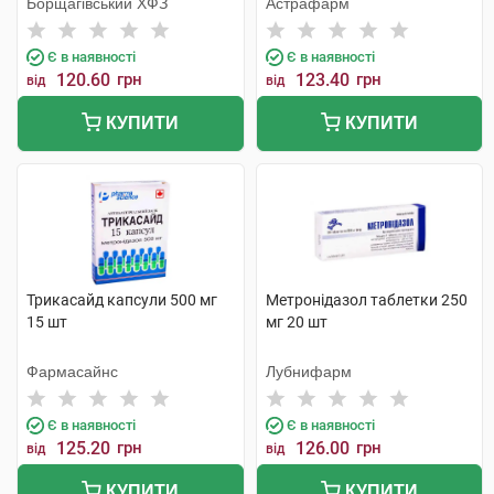
Борщагівський ХФЗ
Астрафарм
Є в наявності
Є в наявності
120.60
грн
123.40
грн
від
від
КУПИТИ
КУПИТИ
Трикасайд капсули 500 мг
Метронідазол таблетки 250
15 шт
мг 20 шт
Фармасайнс
Лубнифарм
Є в наявності
Є в наявності
125.20
грн
126.00
грн
від
від
КУПИТИ
КУПИТИ