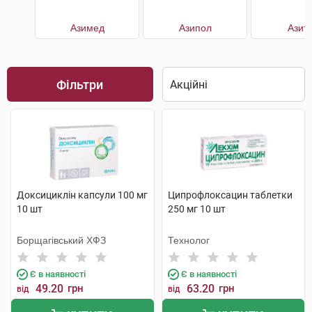
Азимед
Азипол
Азит
Фільтри
Доксициклін капсули 100 мг
Ципрофлоксацин таблетки
10 шт
250 мг 10 шт
Борщагівський ХФЗ
Технолог
Є в наявності
Є в наявності
49.20
грн
63.20
грн
від
від