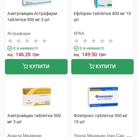
Азитроміцин Астрафарм
Ефлоран таблетки 400 мг 10
таблетки 500 мг 3 шт
шт
Астрафарм
КРКА
Є в наявності
Є в наявності
146.20
грн
149.50
грн
від
від
КУПИТИ
КУПИТИ
Азитроміцин таблетки 500
Флапрокс таблетки 500 мг
мг 3 шт
10 шт
Ананта Медікеар
Уорлд Медицин Ілач Сан. Ве