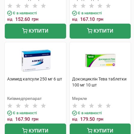
Тідж
Є в наявності
Є в наявності
152.60
грн
167.10
грн
від
від
КУПИТИ
КУПИТИ
Азимед капсули 250 мг 6 шт
Доксициклін Тева таблетки
100 мг 10 шт
Київмедпрепарат
Меркле
Є в наявності
Є в наявності
167.90
грн
179.50
грн
від
від
КУПИТИ
КУПИТИ