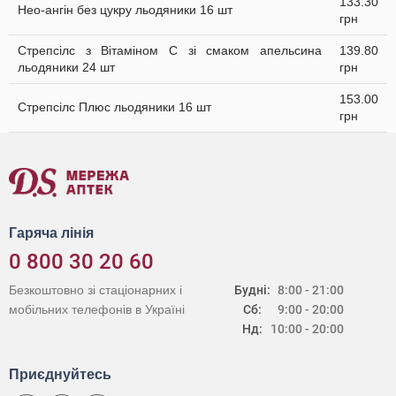
133.30
Нео-ангін без цукру льодяники 16 шт
грн
Стрепсілс з Вітаміном C зі смаком апельсина
139.80
льодяники 24 шт
грн
153.00
Стрепсілс Плюс льодяники 16 шт
грн
Гаряча лінія
0 800 30 20 60
Безкоштовно зі стаціонарних і
Будні:
8:00 - 21:00
мобільних телефонів в Україні
Сб:
9:00 - 20:00
Нд:
10:00 - 20:00
Приєднуйтесь