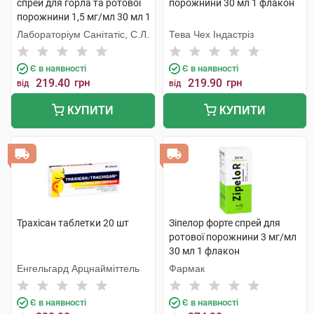
спрей для горла та ротової
порожнини 30 мл 1 флакон
порожнини 1,5 мг/мл 30 мл 1
флакон
Лабораторіум Санітатіс, С.Л.
Тева Чех Індастріз
Є в наявності
Є в наявності
219.40
грн
219.90
грн
від
від
КУПИТИ
КУПИТИ
Трахісан таблетки 20 шт
Зіпелор форте спрей для
ротової порожнини 3 мг/мл
30 мл 1 флакон
Енгельгард Арцнайміттель
Фармак
Є в наявності
Є в наявності