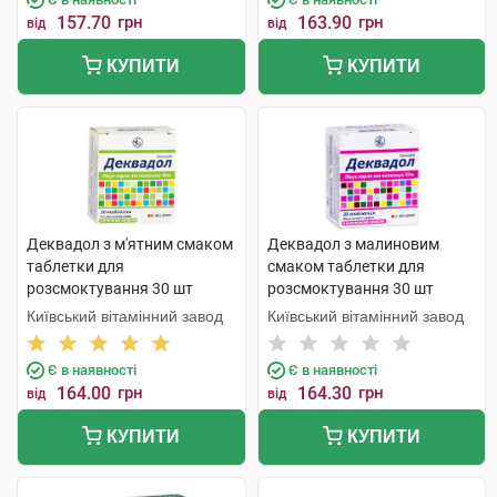
157.70
грн
163.90
грн
від
від
КУПИТИ
КУПИТИ
Деквадол з м'ятним смаком
Деквадол з малиновим
таблетки для
смаком таблетки для
розсмоктування 30 шт
розсмоктування 30 шт
Київський вітамінний завод
Київський вітамінний завод
Є в наявності
Є в наявності
164.00
грн
164.30
грн
від
від
КУПИТИ
КУПИТИ