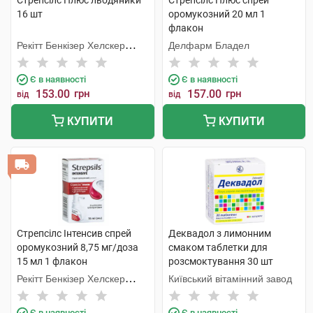
Стрепсілс Плюс льодяники
Стрепсілс Плюс спрей
16 шт
оромукозний 20 мл 1
флакон
Рекітт Бенкізер Хелскер
Делфарм Бладел
Інтернешнл
Є в наявності
Є в наявності
153.00
грн
157.00
грн
від
від
КУПИТИ
КУПИТИ
Стрепсілс Інтенсив спрей
Деквадол з лимонним
оромукозний 8,75 мг/доза
смаком таблетки для
15 мл 1 флакон
розсмоктування 30 шт
Рекітт Бенкізер Хелскер
Київський вітамінний завод
Інтернешнл
Є в наявності
Є в наявності