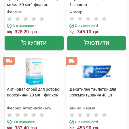
мг/мл 30 мл 1 флакон
1 флакон
Фармак
Фамар
Є в наявності
Є в наявності
328.20
грн
345.10
грн
від
від
КУПИТИ
КУПИТИ
Ангіноваг спрей для ротової
Декатилен таблетки для
порожнини 20 мл 1 флакон
розсмоктування 40 шт
Феррер Інтернасіональ
Ацино Фарма
Є в наявності
Є в наявності
383.40
грн
453.90
грн
від
від