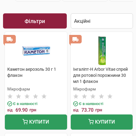
Фільтри
Каметон аерозоль 30 г 1
Інгаліпт-Н Arbor Vitae спрей
флакон
для ротової порожнини 30
мл 1 флакон
Мікрофарм
Мікрофарм
Є в наявності
Є в наявності
69.90
грн
73.70
грн
від
від
КУПИТИ
КУПИТИ