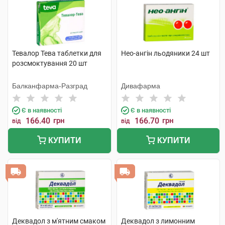
Тевалор Тева таблетки для
Нео-ангін льодяники 24 шт
розсмоктування 20 шт
Балканфарма-Разград
Дивафарма
Є в наявності
Є в наявності
166.40
грн
166.70
грн
від
від
КУПИТИ
КУПИТИ
Деквадол з м'ятним смаком
Деквадол з лимонним