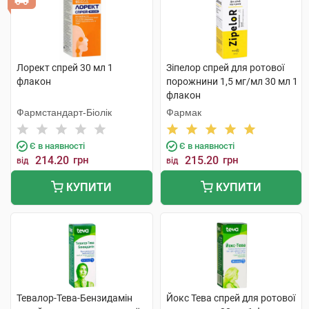
Лорект спрей 30 мл 1
Зіпелор спрей для ротової
флакон
порожнини 1,5 мг/мл 30 мл 1
флакон
Фармстандарт-Біолік
Фармак
Є в наявності
Є в наявності
214.20
грн
215.20
грн
від
від
КУПИТИ
КУПИТИ
Тевалор-Тева-Бензидамін
Йокс Тева спрей для ротової