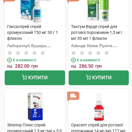
Гексаспрей спрей
Тантум Верде спрей для
оромукозний 750 мг 30 г 1
ротової порожнини 1,5 мг/
флакон
мл 30 мл 1 флакон
Лабораторії Бушара
Азіенде Кіміке Ріуніте
Рекордаті
Анжеліні Франческо
Є в наявності
Є в наявності
282.00
грн
286.50
грн
від
від
КУПИТИ
КУПИТИ
Зіпелор Плюс спрей
Орасепт спрей для ротової
оромукозний 1,5 мг/мл + 5,0
порожнини 14 мг/мл 177 мл