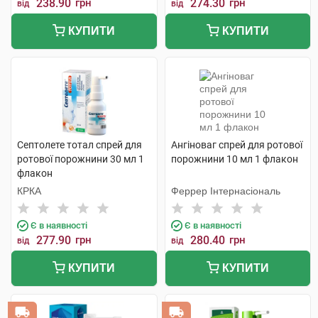
238.90
грн
274.30
грн
від
від
КУПИТИ
КУПИТИ
Септолете тотал спрей для
Ангіноваг спрей для ротової
ротової порожнини 30 мл 1
порожнини 10 мл 1 флакон
флакон
КРКА
Феррер Інтернасіональ
Є в наявності
Є в наявності
277.90
грн
280.40
грн
від
від
КУПИТИ
КУПИТИ