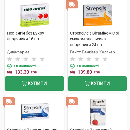
Нео-ангін без цукру
Стрепсілс з Вітаміном C зі
льодяники 16 шт
смаком апельсина
льодяники 24 шт
Дивафарма
Рекітт Бенкізер Хелскер
Інтернешнл
Є в наявності
Є в наявності
133.30
грн
139.80
грн
від
від
КУПИТИ
КУПИТИ