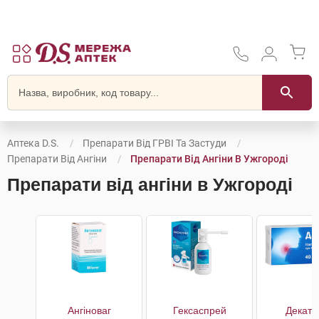
Аптека D.S.
Препарати Від ГРВІ Та Застуди
Препарати Від Ангіни
Препарати Від Ангіни В Ужгороді
Препарати від ангіни в Ужгороді
Ангіноваг
Гексаспрей
Декати