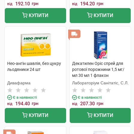
192.10
грн
194.20
грн
від
від
КУПИТИ
КУПИТИ
Нео-ангін шавлія, без цукру
Декатилен Оріс спрей для
льодяники 24 шт
ротової порожнини 1,5 мг/
мл 30 мл 1 флакон
Дивафарма
Лабораторіум Санітатіс, С.Л.
Є в наявності
Є в наявності
194.40
грн
207.30
грн
від
від
КУПИТИ
КУПИТИ