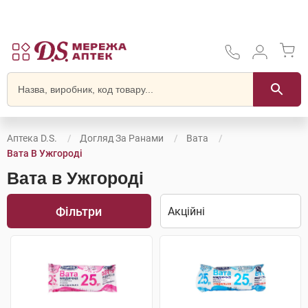
Аптека D.S.
Догляд За Ранами
Вата
Вата В Ужгороді
Вата в Ужгороді
Фільтри