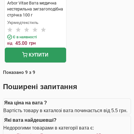
Arbor Vitae Вата медична
нестерильна зигзагоподібна
стрічка 100 г
Укрмедтекстиль
Є в наявності
45.00
грн
від
КУПИТИ
Показано
9
з
9
Поширені запитання
Яка ціна на вата ?
Вартість товару в каталозі вата починається від 5.5 грн.
Які вата найдешевші?
Недорогими товарами в категорії вата є: