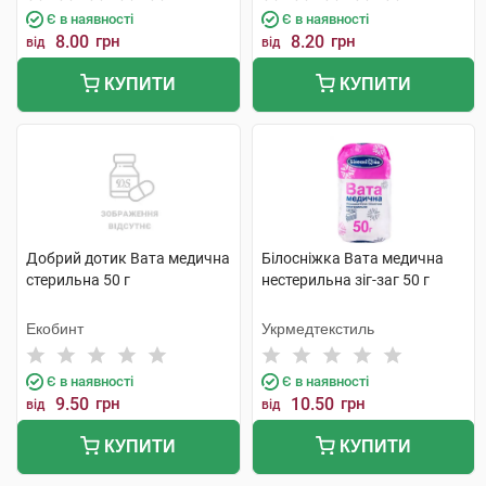
Є в наявності
Є в наявності
8.00
грн
8.20
грн
від
від
КУПИТИ
КУПИТИ
Добрий дотик Вата медична
Білосніжка Вата медична
стерильна 50 г
нестерильна зіг-заг 50 г
Екобинт
Укрмедтекстиль
Є в наявності
Є в наявності
9.50
грн
10.50
грн
від
від
КУПИТИ
КУПИТИ