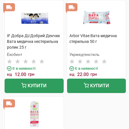
IF Добра Ді/Добрий Денчик
Arbor Vitae Вата медична
Вата медична нестерильна
стерильна 50 г
ролик 25 г
Екобинт
Укрмедтекстиль
Є в наявності
Є в наявності
12.00
грн
22.00
грн
від
від
КУПИТИ
КУПИТИ