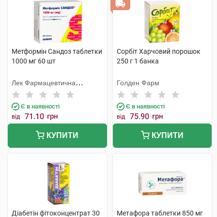
Метформін Сандоз таблетки
Сорбіт Харчовий порошок
1000 мг 60 шт
250 г 1 банка
Лек Фармацевтична
Голден Фарм
компанія
Є в наявності
Є в наявності
71.10
грн
75.90
грн
від
від
КУПИТИ
КУПИТИ
Діабетін фітоконцентрат 30
Метафора таблетки 850 мг