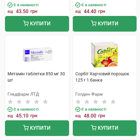
Є в наявності
Є в наявності
43.50
грн
44.40
грн
від
від
КУПИТИ
КУПИТИ
Метамін таблетки 850 мг 30
Сорбіт Харчовий порошок
шт
125 г 1 банка
Гледфарм ЛТД
Голден Фарм
Є в наявності
Є в наявності
45.10
грн
48.00
грн
від
від
КУПИТИ
КУПИТИ