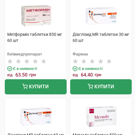
Метформін таблетки 850 мг
Діаглізид MR таблетки 30 мг
60 шт
60 шт
Київмедпрепарат
Фармак
Є в наявності
Є в наявності
63.50
грн
64.40
грн
від
від
КУПИТИ
КУПИТИ