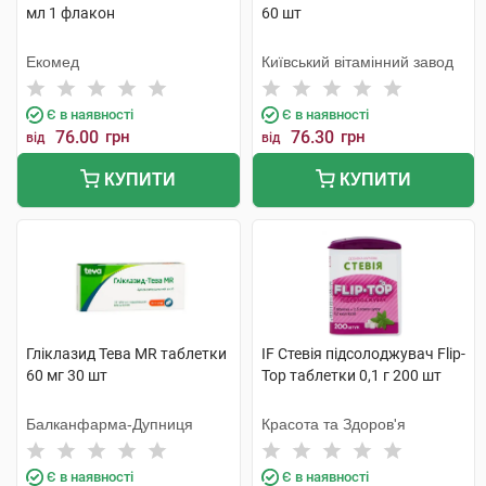
мл 1 флакон
60 шт
Екомед
Київський вітамінний завод
Є в наявності
Є в наявності
76.00
грн
76.30
грн
від
від
КУПИТИ
КУПИТИ
Гліклазид Тева MR таблетки
IF Стевія підсолоджувач Flip-
60 мг 30 шт
Top таблетки 0,1 г 200 шт
Балканфарма-Дупниця
Красота та Здоров'я
Є в наявності
Є в наявності