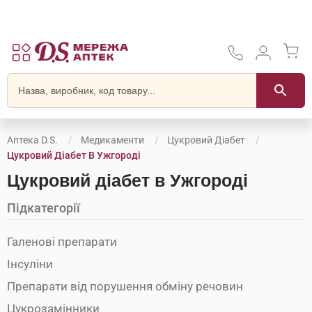
Аптека D.S.
Медикаменти
Цукровий Діабет
Цукровий Діабет В Ужгороді
Цукровий діабет в Ужгороді
Підкатегорії
Галенові препарати
Інсуліни
Препарати від порушення обміну речовин
Цукрозамінники