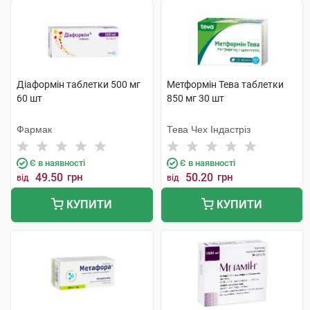
Діаформін таблетки 500 мг
Метформін Тева таблетки
60 шт
850 мг 30 шт
Фармак
Тева Чех Індастріз
Є в наявності
Є в наявності
49.50
грн
50.20
грн
від
від
КУПИТИ
КУПИТИ