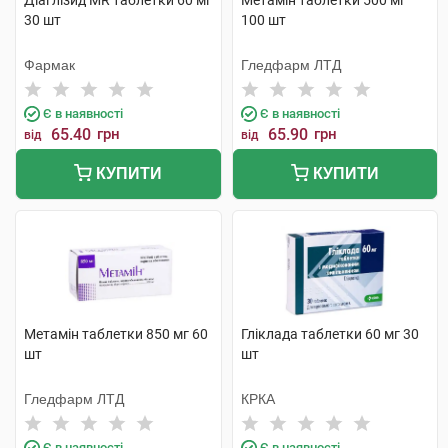
Діаглізид MR таблетки 60 мг
Метамін таблетки 500 мг
30 шт
100 шт
Фармак
Гледфарм ЛТД
Є в наявності
Є в наявності
65.40
грн
65.90
грн
від
від
КУПИТИ
КУПИТИ
Метамін таблетки 850 мг 60
Гліклада таблетки 60 мг 30
шт
шт
Гледфарм ЛТД
КРКА
Є в наявності
Є в наявності