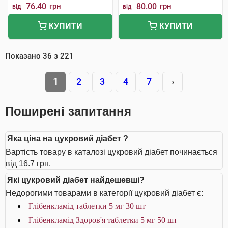
76.40
грн
80.00
грн
від
від
КУПИТИ
КУПИТИ
Показано
36
з
221
1
2
3
4
7
›
Поширені запитання
Яка ціна на цукровий діабет ?
Вартість товару в каталозі цукровий діабет починається
від 16.7 грн.
Які цукровий діабет найдешевші?
Недорогими товарами в категорії цукровий діабет є:
Глібенкламід таблетки 5 мг 30 шт
Глібенкламід Здоров'я таблетки 5 мг 50 шт