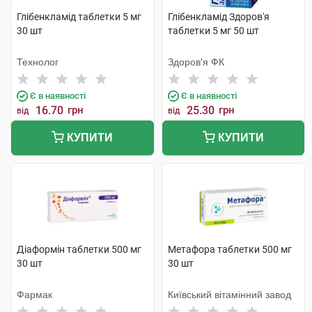
Глібенкламід таблетки 5 мг
Глібенкламід Здоров'я
30 шт
таблетки 5 мг 50 шт
Технолог
Здоров'я ФК
Є в наявності
Є в наявності
16.70
грн
25.30
грн
від
від
КУПИТИ
КУПИТИ
Діаформін таблетки 500 мг
Метафора таблетки 500 мг
30 шт
30 шт
Фармак
Київський вітамінний завод