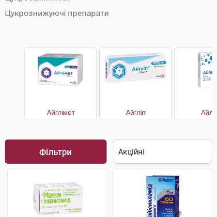
Цукрознижуючі препарати
Айглімет
Айгліп
Айла
Фільтри