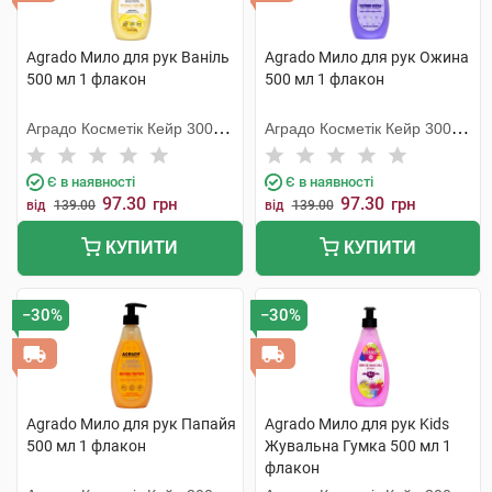
Agrado Мило для рук Ваніль
Agrado Мило для рук Ожина
500 мл 1 флакон
500 мл 1 флакон
Аградо Косметік Кейр 3000
Аградо Косметік Кейр 3000
С.Л.У.
С.Л.У.
Є в наявності
Є в наявності
97.30
97.30
грн
грн
від
139.00
від
139.00
КУПИТИ
КУПИТИ
−30%
−30%
Agrado Мило для рук Папайя
Agrado Мило для рук Kids
500 мл 1 флакон
Жувальна Гумка 500 мл 1
флакон