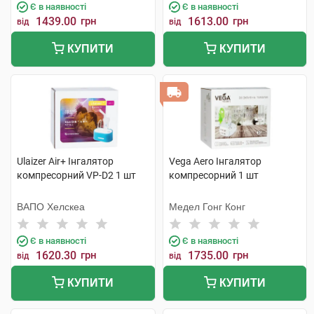
Є в наявності
Є в наявності
1439.00
грн
1613.00
грн
від
від
КУПИТИ
КУПИТИ
Ulaizer Air+ Інгалятор
Vega Aero Інгалятор
компресорний VP-D2 1 шт
компресорний 1 шт
ВАПО Хелскеа
Медел Гонг Конг
Є в наявності
Є в наявності
1620.30
грн
1735.00
грн
від
від
КУПИТИ
КУПИТИ