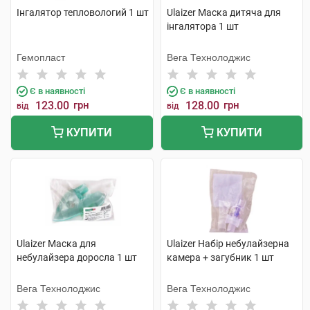
Інгалятор тепловологий 1 шт
Ulaizer Маска дитяча для
інгалятора 1 шт
Гемопласт
Вега Технолоджис
Є в наявності
Є в наявності
123.00
грн
128.00
грн
від
від
КУПИТИ
КУПИТИ
Ulaizer Маска для
Ulaizer Набір небулайзерна
небулайзера доросла 1 шт
камера + загубник 1 шт
Вега Технолоджис
Вега Технолоджис