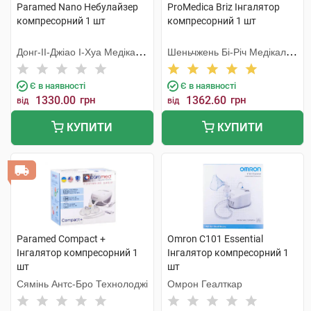
Paramed Nano Небулайзер
ProMedica Briz Інгалятор
компресорний 1 шт
компресорний 1 шт
Донг-ІІ-Джіао І-Хуа Медікал
Шеньчжень Бі-Річ Медікал
Еквіпмент
Девайсес Ко
Є в наявності
Є в наявності
1330.00
грн
1362.60
грн
від
від
КУПИТИ
КУПИТИ
Paramed Compact +
Omron C101 Essential
Інгалятор компресорний 1
Інгалятор компресорний 1
шт
шт
Сямінь Антс-Бро Технолоджі
Омрон Геалткар