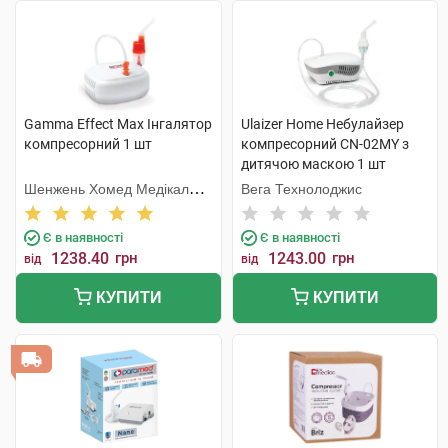
Gamma Effect Max Інгалятор
Ulaizer Home Небулайзер
компресорний 1 шт
компресорний CN-02MY з
дитячою маскою 1 шт
Шенжень Хомед Медікал
Вега Технолоджис
Девайс
Є в наявності
Є в наявності
1238.40
грн
1243.00
грн
від
від
КУПИТИ
КУПИТИ