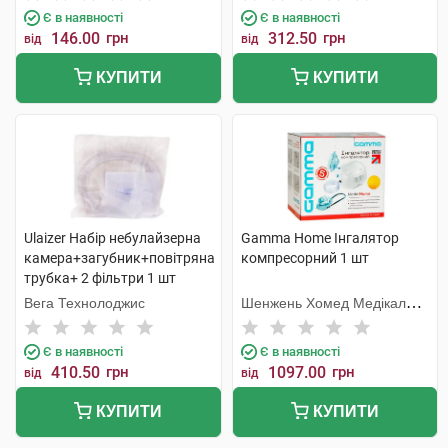
Є в наявності
Є в наявності
146.00
грн
312.50
грн
від
від
КУПИТИ
КУПИТИ
Ulaizer Набір небулайзерна
Gamma Home Інгалятор
камера+загубник+повітряна
компресорний 1 шт
трубка+ 2 фільтри 1 шт
Вега Технолоджис
Шенжень Хомед Медікал
Девайс
Є в наявності
Є в наявності
410.50
грн
1097.00
грн
від
від
КУПИТИ
КУПИТИ