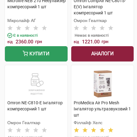
Microlife NEB 210 Небулайзер
Omron CompAir NE-C801S-
компресорний 1 шт
E(V) Інгалятор
компресорний 1 шт
Мікролайф AГ
Омрон Геалткар
Є в наявності
Немає в наявності
2360.00
грн
1221.00
грн
від
від
АНАЛОГИ
КУПИТИ
Omron NE-C810-E Інгалятор
ProMedica Air Pro Mesh
компресорний 1 шт
Інгалятор ультразвуковий 1
шт
Омрон Геалткар
Філлайф Хелс