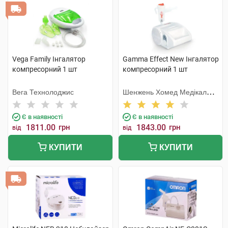
Vega Family Інгалятор
Gamma Effect New Інгалятор
компресорний 1 шт
компресорний 1 шт
Вега Технолоджис
Шенжень Хомед Медікал
Девайс
Є в наявності
Є в наявності
1811.00
грн
1843.00
грн
від
від
КУПИТИ
КУПИТИ