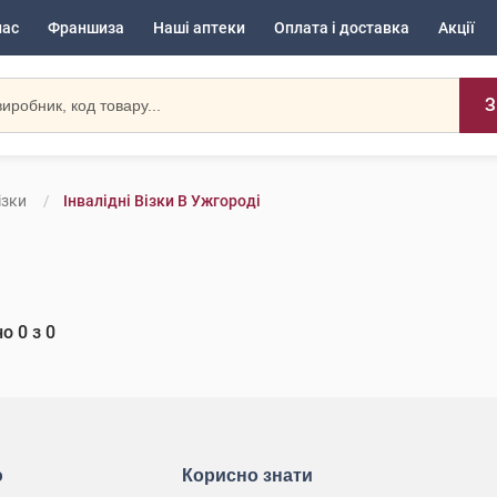
нас
Франшиза
Наші аптеки
Оплата і доставка
Акції
З
ізки
Інвалідні Візки В Ужгороді
но
0
з
0
ю
Корисно знати