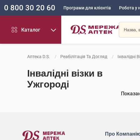
0 800 30 20 60
Програми для клієнтів
Робота у 
Каталог
Аптека D.S.
Реабілітація Та Догляд
Інвалідні В
Інвалідні візки в
Ужгороді
Показа
Про Компані