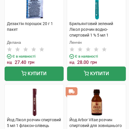
Дезактін порошок 20 г 1
Брильянтовий зелений
пакет
Лікол розчин водно-
спиртовий 1 % 5 мл 1
флакон-олівець
Делана
Ленчін
Є в наявності
Є в наявності
27.40
грн
28.00
грн
від
від
КУПИТИ
КУПИТИ
Йод Лікол розчин спиртовий
Йод Arbor Vitae розчин
5 мл 1 флакон-олівець
спиртовий для зовнішнього