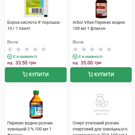
Борна кислота IF порошок
Arbor Vitae Перекис водню
10 г 1 пакет
100 мл 1 флакон
Віола
Віола
Є в наявності
Є в наявності
33.50
грн
35.00
грн
від
від
КУПИТИ
КУПИТИ
Перекис водню розчин
Спирт етиловий розчин
зовнішній 3 % 100 мл 1
спиртовий для зовнішнього