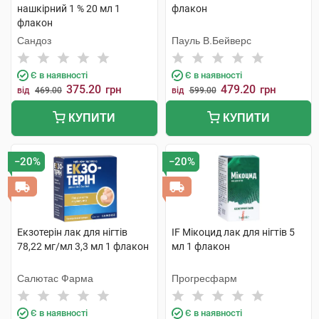
нашкірний 1 % 20 мл 1
флакон
флакон
Сандоз
Пауль В.Бейверс
Є в наявності
Є в наявності
375.20
479.20
грн
грн
від
469.00
від
599.00
КУПИТИ
КУПИТИ
−20%
−20%
Екзотерін лак для нігтів
IF Мікоцид лак для нігтів 5
78,22 мг/мл 3,3 мл 1 флакон
мл 1 флакон
Салютас Фарма
Прогресфарм
Є в наявності
Є в наявності