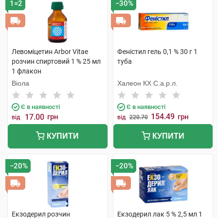
1=2
−30%
Препарати для лікування свербежу
Препарати при псоріазі, екземі
Протигрибкові препарати для зовнішнього
застосування
Левоміцетин Arbor Vitae
Феністил гель 0,1 % 30 г 1
розчин спиртовий 1 % 25 мл
туба
1 флакон
Віола
Халеон КХ С.а.р.л.
Є в наявності
Є в наявності
154.49
17.00
грн
грн
від
від
220.70
КУПИТИ
КУПИТИ
−20%
−20%
Екзодерил розчин
Екзодерил лак 5 % 2,5 мл 1