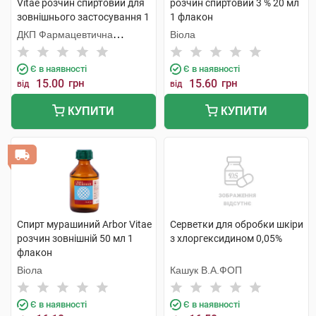
Vitae розчин спиртовий для
розчин спиртовий 3 % 20 мл
зовнішнього застосування 1
1 флакон
% 20 мл 1 флакон
ДКП Фармацевтична
Віола
фабрика
Є в наявності
Є в наявності
15.00
грн
15.60
грн
від
від
КУПИТИ
КУПИТИ
Спирт мурашиний Arbor Vitae
Серветки для обробки шкіри
розчин зовнішній 50 мл 1
з хлоргексидином 0,05%
флакон
Віола
Кашук В.А.ФОП
Є в наявності
Є в наявності