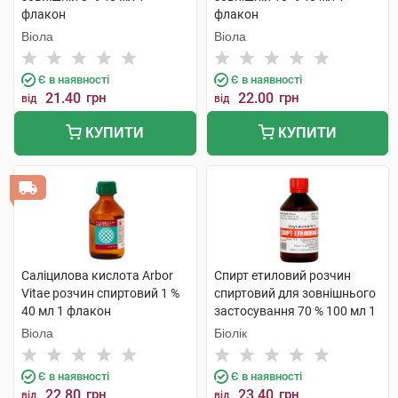
флакон
флакон
Віола
Віола
Є в наявності
Є в наявності
21.40
грн
22.00
грн
від
від
КУПИТИ
КУПИТИ
Саліцилова кислота Arbor
Спирт етиловий розчин
Vitae розчин спиртовий 1 %
спиртовий для зовнішнього
40 мл 1 флакон
застосування 70 % 100 мл 1
флакон
Віола
Біолік
Є в наявності
Є в наявності
22.80
грн
23.40
грн
від
від