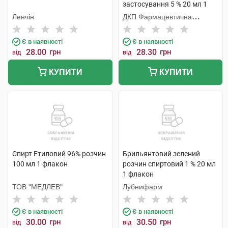
застосування 5 % 20 мл 1
флакон
Ленчін
ДКП Фармацевтична
фабрика
Є в наявності
Є в наявності
28.00
грн
28.30
грн
від
від
КУПИТИ
КУПИТИ
Спирт Етиловий 96% розчин
Брильянтовий зелений
100 мл 1 флакон
розчин спиртовий 1 % 20 мл
1 флакон
ТОВ "МЕДЛЕВ"
Лубнифарм
Є в наявності
Є в наявності
30.00
грн
30.50
грн
від
від