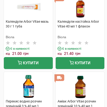
Календули Arbor Vitae мазь
Календули настойка Arbor
30 г 1 туба
Vitae 40 мл 1 флакон
Віола
Віола
Є в наявності
Є в наявності
21.00
грн
21.40
грн
від
від
КУПИТИ
КУПИТИ
Перекис водню розчин
Аміак Arbor Vitae розчин
зовнішній 3 % 40 мл 1
зовнішній 10 % 40 мл 1