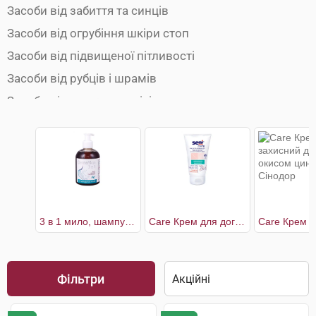
Засоби від забиття та синців
Засоби від огрубіння шкіри стоп
Засоби від підвищеної пітливості
Засоби від рубців і шрамів
Засоби від сонячних опіків
Лікування лупи, себореї, волосистих дерматитів
Пелюшковий дерматит
Препарати від акне та вугрів
Препарати від бородавок та папілом
Препарати від дерматиту
3 в 1 мило, шампунь, гель для душу
Care Крем для догляду за сухою і огрубілою шкірою
Препарати від лишаю
Препарати від опіків
Фільтри
Препарати від пролежнів
Препарати для лікування ран і виразок