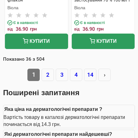
флакон
застосування 70 % 100 мл 1
флакон скляний
Віола
Віола
Є в наявності
Є в наявності
36.90
грн
36.90
грн
від
від
КУПИТИ
КУПИТИ
Показано
36
з
504
1
2
3
4
14
›
Поширені запитання
Яка ціна на дерматологічні препарати ?
Вартість товару в каталозі дерматологічні препарати
починається від 14.3 грн.
Які дерматологічні препарати найдешевші?