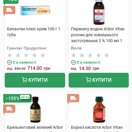
Бепантен плюс крем 100 г 1
Перекису водню Arbor Vitae
туба
розчин для зовнішнього
застосування 3 % 100 мл 1
флакон
Грензах Продуктіонс
Віола
Є в наявності
Є в наявності
714.00
грн
14.30
грн
від
840.00
від
КУПИТИ
КУПИТИ
x2-гу
−100%
Брильянтовий зелений Arbor
Борної кислоти Arbor Vitae