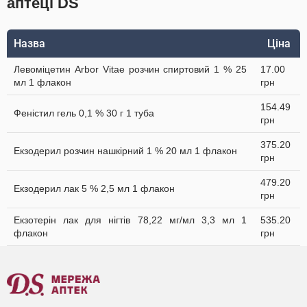
аптеці DS
Назва
Ціна
Левоміцетин Arbor Vitae розчин спиртовий 1 % 25
17.00
мл 1 флакон
грн
154.49
Феністил гель 0,1 % 30 г 1 туба
грн
375.20
Екзодерил розчин нашкірний 1 % 20 мл 1 флакон
грн
479.20
Екзодерил лак 5 % 2,5 мл 1 флакон
грн
Екзотерін лак для нігтів 78,22 мг/мл 3,3 мл 1
535.20
флакон
грн