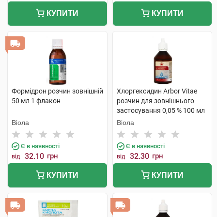
КУПИТИ
КУПИТИ
Формідрон розчин зовнішній
Хлоргексидин Arbor Vitae
50 мл 1 флакон
розчин для зовнішнього
застосування 0,05 % 100 мл
1 флакон
Віола
Віола
Є в наявності
Є в наявності
32.10
грн
32.30
грн
від
від
КУПИТИ
КУПИТИ