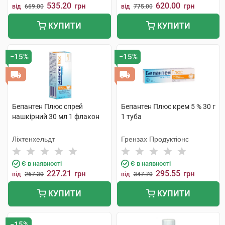
535.20
620.00
грн
грн
від
669.00
від
775.00
КУПИТИ
КУПИТИ
−15%
−15%
Бепантен Плюс спрей
Бепантен Плюс крем 5 % 30 г
нашкірний 30 мл 1 флакон
1 туба
Ліхтенхельдт
Грензах Продуктіонс
Є в наявності
Є в наявності
227.21
295.55
грн
грн
від
267.30
від
347.70
КУПИТИ
КУПИТИ
−15%