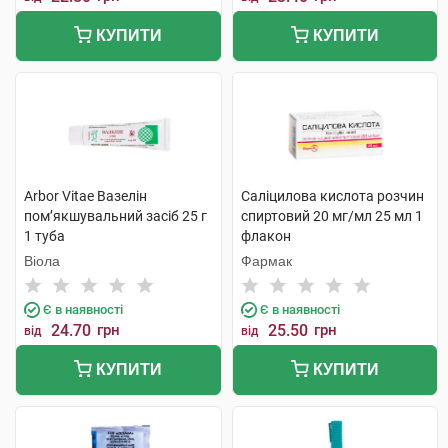
КУПИТИ
КУПИТИ
Arbor Vitae Вазелін
Саліцилова кислота розчин
пом’якшувальний засіб 25 г
спиртовий 20 мг/мл 25 мл 1
1 туба
флакон
Віола
Фармак
Є в наявності
Є в наявності
24.70
грн
25.50
грн
від
від
КУПИТИ
КУПИТИ