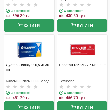
Є в наявності
Є в наявності
396.30
грн
430.50
грн
від
від
КУПИТИ
КУПИТИ
Дустарін капсули 0,5 мг 30
Простан таблетки 5 мг 30 шт
шт
Київський вітамінний завод
Технолог
Є в наявності
Є в наявності
451.20
грн
456.70
грн
від
від
КУПИТИ
КУПИТИ