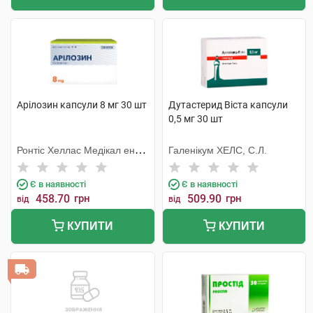
Арілозин капсули 8 мг 30 шт
Дутастерид Віста капсули
0,5 мг 30 шт
Ронтіс Хеллас Медікал енд
Галенікум ХЕЛС, С.Л.
Фармасьютікал Продактс
С.А.
Є в наявності
Є в наявності
458.70
грн
509.90
грн
від
від
КУПИТИ
КУПИТИ