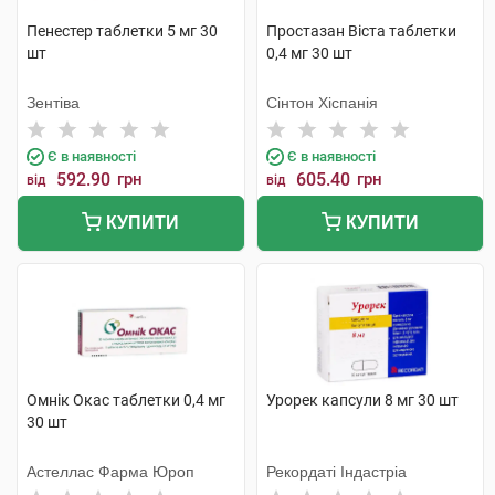
Пенестер таблетки 5 мг 30
Простазан Віста таблетки
шт
0,4 мг 30 шт
Зентіва
Сінтон Хіспанія
Є в наявності
Є в наявності
592.90
грн
605.40
грн
від
від
КУПИТИ
КУПИТИ
Омнік Окас таблетки 0,4 мг
Урорек капсули 8 мг 30 шт
30 шт
Астеллас Фарма Юроп
Рекордаті Індастріа