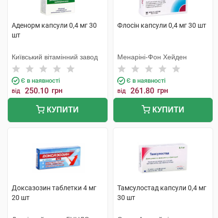
Аденорм капсули 0,4 мг 30
Флосін капсули 0,4 мг 30 шт
шт
Київський вітамінний завод
Менаріні-Фон Хейден
Є в наявності
Є в наявності
250.10
грн
261.80
грн
від
від
КУПИТИ
КУПИТИ
Доксазозин таблетки 4 мг
Тамсулостад капсули 0,4 мг
20 шт
30 шт