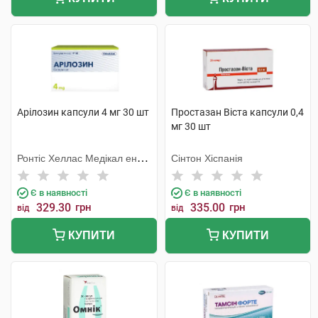
Арілозин капсули 4 мг 30 шт
Простазан Віста капсули 0,4
мг 30 шт
Ронтіс Хеллас Медікал енд
Сінтон Хіспанія
Фармасьютікал Продактс
С.А.
Є в наявності
Є в наявності
329.30
грн
335.00
грн
від
від
КУПИТИ
КУПИТИ