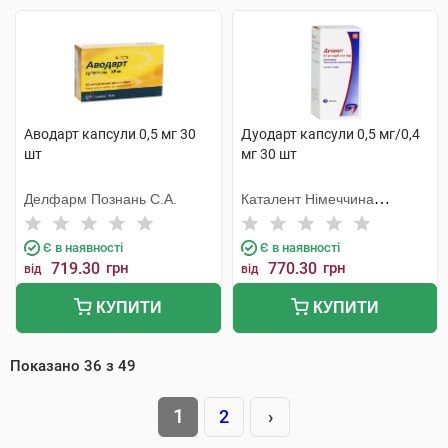
Аводарт капсули 0,5 мг 30
Дуодарт капсули 0,5 мг/0,4
шт
мг 30 шт
Делфарм Познань С.А.
Каталент Німеччина
Шорндорф ГмбХ
Є в наявності
Є в наявності
719.30
грн
770.30
грн
від
від
КУПИТИ
КУПИТИ
Показано
36
з
49
1
2
›