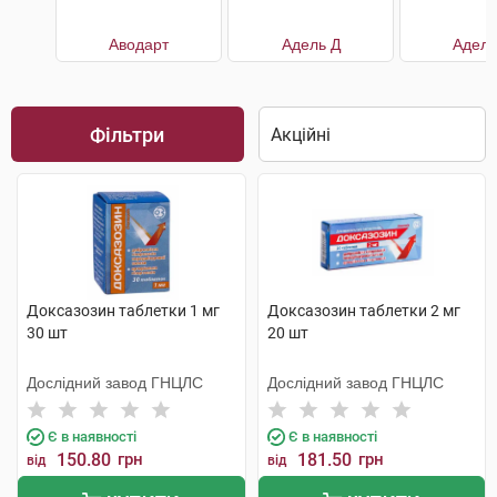
Аводарт
Адель Д
Адель
Фільтри
Доксазозин таблетки 1 мг
Доксазозин таблетки 2 мг
30 шт
20 шт
Дослідний завод ГНЦЛС
Дослідний завод ГНЦЛС
Є в наявності
Є в наявності
150.80
грн
181.50
грн
від
від