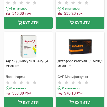
Є в наявності
Є в наявності
545.00
грн
555.20
грн
від
від
КУПИТИ
КУПИТИ
Адель Д капсули 0,5 мг/0,4
Дутафорс капсули 0,5 мг/0,4
мг 30 шт
мг 30 шт
Леон Фарма
САГ Мануфактурінг
Є в наявності
Є в наявності
558.30
грн
576.10
грн
від
від
КУПИТИ
КУПИТИ