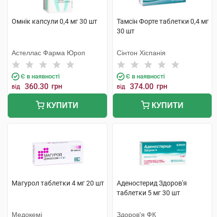
Омнік капсули 0,4 мг 30 шт
Тамсін Форте таблетки 0,4 мг
30 шт
Астеллас Фарма Юроп
Сінтон Хіспанія
Є в наявності
Є в наявності
360.30
грн
374.00
грн
від
від
КУПИТИ
КУПИТИ
Магурол таблетки 4 мг 20 шт
Аденостерид Здоров'я
таблетки 5 мг 30 шт
Медокемі
Здоров'я ФК