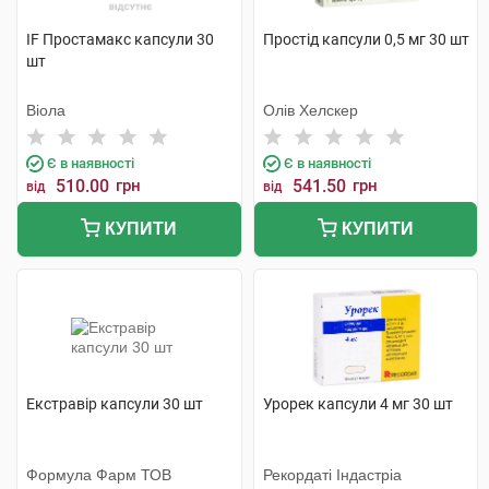
IF Простамакс капсули 30
Простід капсули 0,5 мг 30 шт
шт
Віола
Олів Хелскер
Є в наявності
Є в наявності
510.00
грн
541.50
грн
від
від
КУПИТИ
КУПИТИ
Екстравір капсули 30 шт
Урорек капсули 4 мг 30 шт
Формула Фарм ТОВ
Рекордаті Індастріа