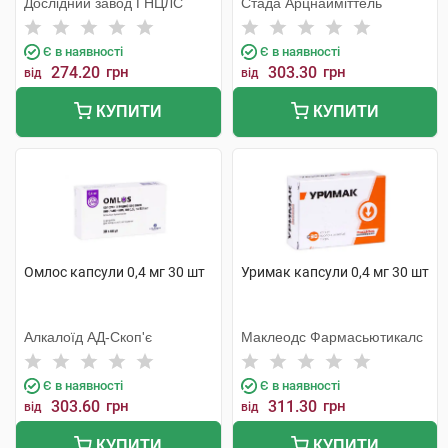
Дослідний завод ГНЦЛС
Стада Арцнайміттель
Є в наявності
Є в наявності
274.20
грн
303.30
грн
від
від
КУПИТИ
КУПИТИ
Омлос капсули 0,4 мг 30 шт
Уримак капсули 0,4 мг 30 шт
Алкалоїд АД-Скоп'є
Маклеодс Фармасьютикалс
Є в наявності
Є в наявності
303.60
грн
311.30
грн
від
від
КУПИТИ
КУПИТИ