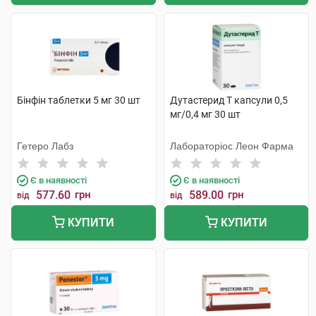
Бінфін таблетки 5 мг 30 шт
Дутастерид Т капсули 0,5
мг/0,4 мг 30 шт
Гетеро Лабз
Лабораторіос Леон Фарма
Є в наявності
Є в наявності
577.60
грн
589.00
грн
від
від
КУПИТИ
КУПИТИ