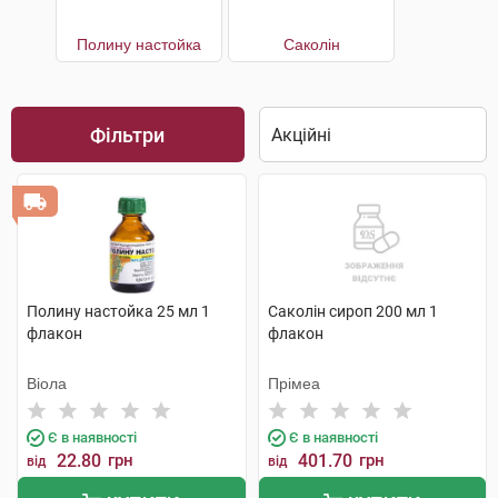
Полину настойка
Саколін
Фільтри
Полину настойка 25 мл 1
Саколін сироп 200 мл 1
флакон
флакон
Віола
Прімеа
Є в наявності
Є в наявності
22.80
грн
401.70
грн
від
від