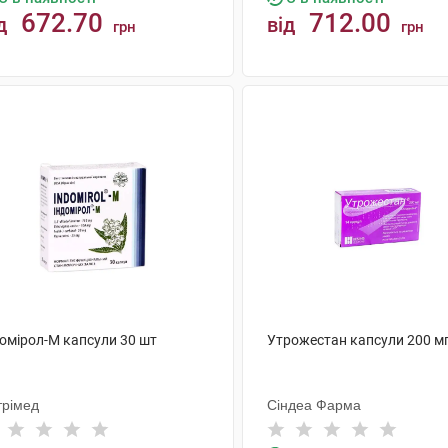
672.70
712.00
д
від
грн
грн
КУПИТИ
КУПИТИ
домірол-М капсули 30 шт
Утрожестан капсули 200 мг
трімед
Сіндеа Фарма