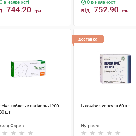
Є в наявності
Є в наявності
744.20
752.90
д
від
грн
грн
КУПИТИ
КУПИТИ
доставка
еіна таблетки вагінальні 200
Індомірол капсули 60 шт
30 шт
амед Фарма
Нутрімед