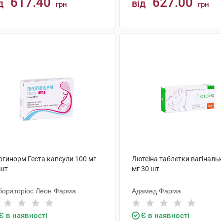
617.40
627.00
д
від
грн
грн
КУПИТИ
КУПИТИ
огинорм Геста капсули 100 мг
Лютеіна таблетки вагінальн
 шт
мг 30 шт
бораторіос Леон Фарма
Адамед Фарма
Є в наявності
Є в наявності