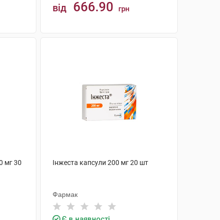
666.90
від
грн
КУПИТИ
0 мг 30
Інжеста капсули 200 мг 20 шт
Фармак
Є в наявності