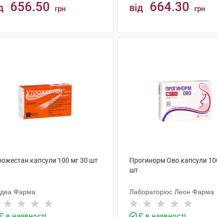
656.50
664.30
д
від
грн
грн
КУПИТИ
КУПИТИ
рожестан капсули 100 мг 30 шт
Прогинорм Ово капсули 10
шт
ндеа Фарма
Лабораторіос Леон Фарма
Є в наявності
Є в наявності