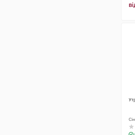
ві
Ут
Сі