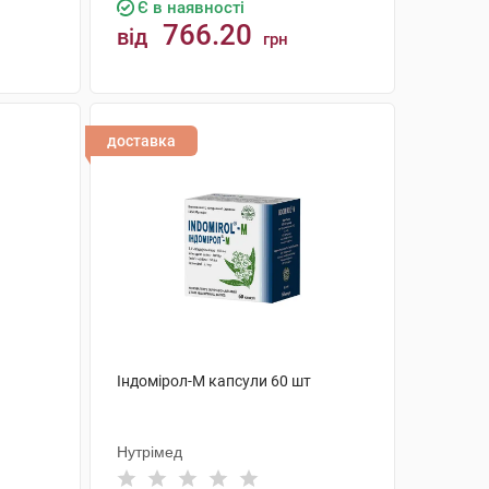
Є в наявності
766.20
від
грн
КУПИТИ
доставка
Індомірол-М капсули 60 шт
Нутрімед