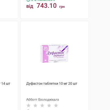
743.10
від
грн
КУПИТИ
 14 шт
Дуфастон таблетки 10 мг 20 шт
Абботт Біолоджікалз