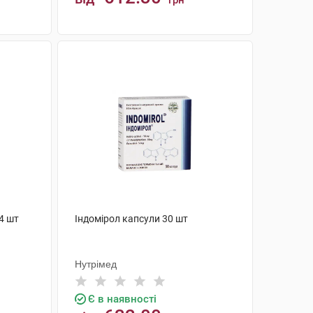
грн
КУПИТИ
4 шт
Індомірол капсули 30 шт
Нутрімед
Є в наявності