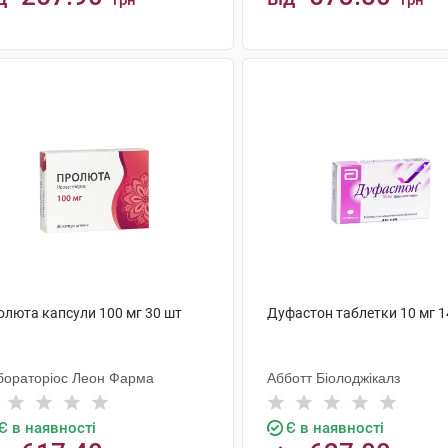
грн
грн
КУПИТИ
КУПИТИ
олюта капсули 100 мг 30 шт
Дуфастон таблетки 10 мг 1
бораторіос Леон Фарма
Абботт Біолоджікалз
Є в наявності
Є в наявності