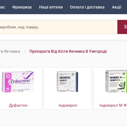
нас
Франшиза
Наші аптеки
Оплата і доставка
Акції
З
ти Яєчника
Препарати Від Кісти Яєчника В Ужгороді
Дуфастон
Індомірол
Індомірол М Ф