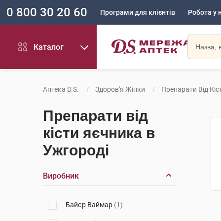
0 800 30 20 60
Програми для клієнтів
Робота у 
Каталог
Аптека D.S.
Здоров'я Жінки
Препарати Від Кіс
Препарати від
кісти яєчника в
Ужгороді
Виробник
Байєр Ваймар
(1)