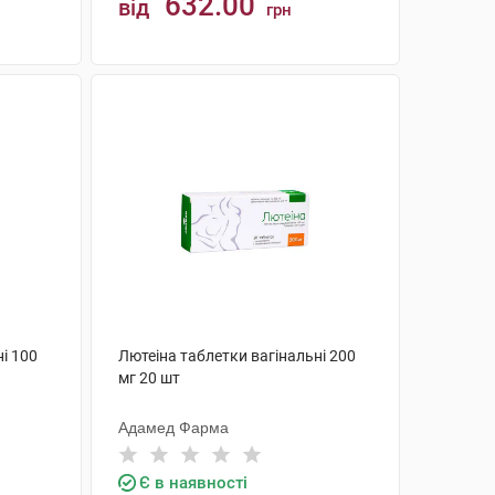
632.00
від
грн
КУПИТИ
і 100
Лютеіна таблетки вагінальні 200
мг 20 шт
Адамед Фарма
Є в наявності