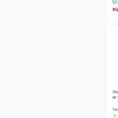
ві
Лют
мг 
Ад