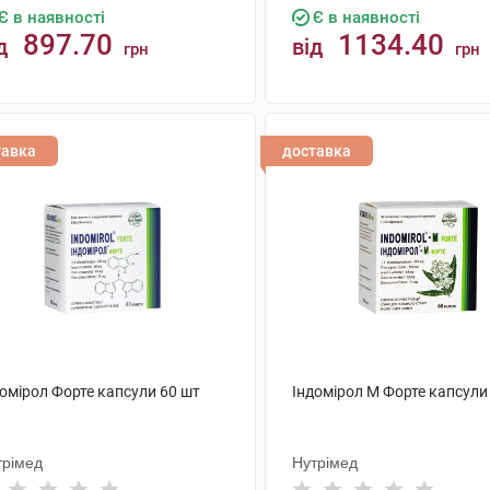
Є в наявності
Є в наявності
897.70
1134.40
д
від
грн
грн
КУПИТИ
КУПИТИ
тавка
доставка
домірол Форте капсули 60 шт
Індомірол М Форте капсули
трімед
Нутрімед