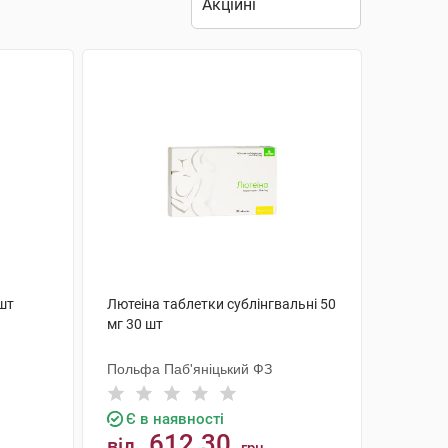
 шт
Лютеіна таблетки сублінгвальні 50
мг 30 шт
Польфа Паб'яніцький ФЗ
Є в наявності
612.30
від