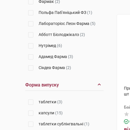
Фармак
(2)
Польфа Паб'яніцький ФЗ
(1)
Лабораторіос Леон Фарма
(5)
Абботт Біолоджікалз
(2)
Нутрімед
(6)
Адамед Фарма
(3)
Сіндеа Фарма
(2)
Форма випуску
Пр
шт
таблетки
(3)
Ба
капсули
(15)
таблетки сублінгвальні
(1)
ві