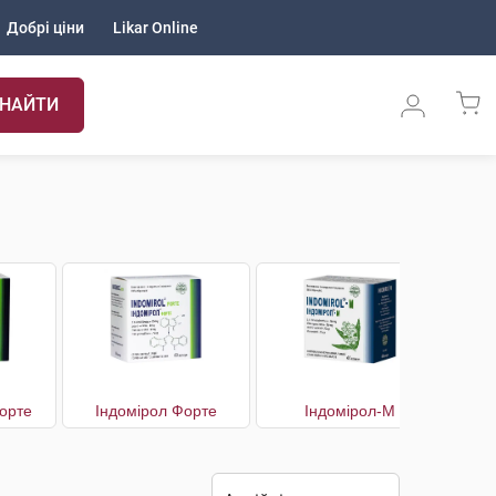
Добрі ціни
Likar Online
НАЙТИ
орте
Індомірол Форте
Індомірол-М