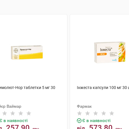
имолют-Нор таблетки 5 мг 30
Інжеста капсули 100 мг 30
йєр Ваймар
Фармак
Є в наявності
Є в наявності
257.90
573.80
д
від