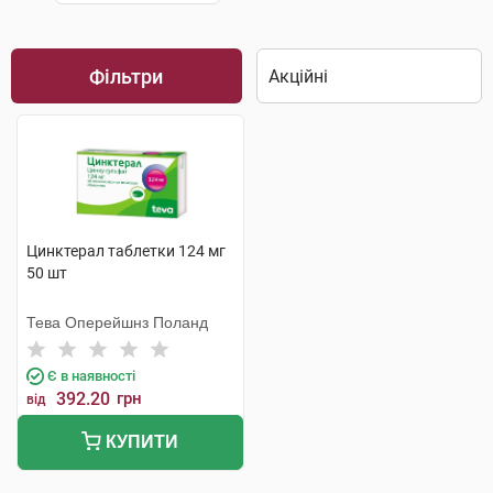
Фільтри
Цинктерал таблетки 124 мг
50 шт
Тева Оперейшнз Поланд
Є в наявності
392.20
грн
від
КУПИТИ