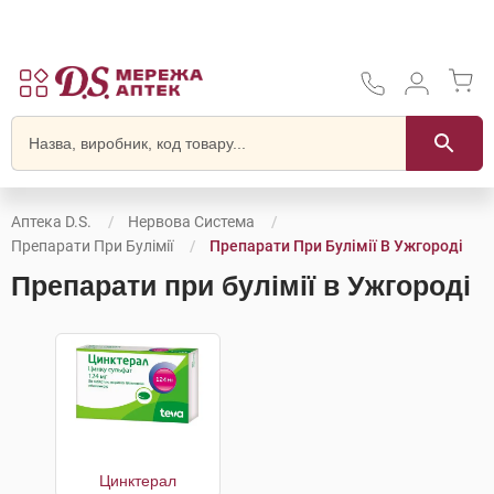
Аптека D.S.
Нервова Система
Препарати При Булімії
Препарати При Булімії В Ужгороді
Препарати при булімії в Ужгороді
Цинктерал