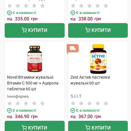
Є в наявності
Є в наявності
335.00
грн
338.00
грн
від
від
КУПИТИ
КУПИТИ
Novel Вітаміни жувальні
Zest Актив пастилки
Вітамін C 500 мг + Ацерола
жувальні 60 шт
таблетки 60 шт
Іннофарма
S.I.I.T.
Є в наявності
Є в наявності
346.90
грн
367.00
грн
від
від
КУПИТИ
КУПИТИ