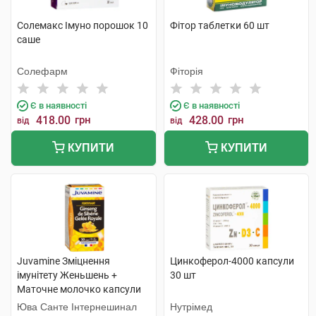
Солемакс Імуно порошок 10
Фітор таблетки 60 шт
саше
Солефарм
Фіторія
Є в наявності
Є в наявності
418.00
грн
428.00
грн
від
від
КУПИТИ
КУПИТИ
Juvamine Зміцнення
Цинкоферол-4000 капсули
імунітету Женьшень +
30 шт
Маточне молочко капсули
30 шт
Юва Санте Інтернешинал
Нутрімед