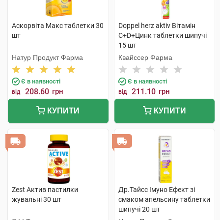
Аскорвіта Макс таблетки 30
Doppel herz aktiv Вітамін
шт
С+D+Цинк таблетки шипучі
15 шт
Натур Продукт Фарма
Квайссер Фарма
Є в наявності
Є в наявності
208.60
грн
211.10
грн
від
від
КУПИТИ
КУПИТИ
Zest Актив пастилки
Др.Тайсс Імуно Ефект зі
жувальні 30 шт
смаком апельсину таблетки
шипучі 20 шт