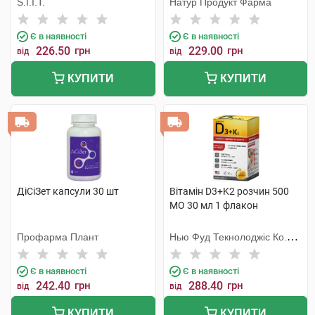
S.I.I.T.
Натур Продукт Фарма
Є в наявності
Є в наявності
226.50
грн
229.00
грн
від
від
КУПИТИ
КУПИТИ
ДіСіЗет капсули 30 шт
Вітамін D3+K2 розчин 500
МО 30 мл 1 флакон
Профарма Плант
Нью Фуд Текнолоджіс Ко.
Лтд
Є в наявності
Є в наявності
242.40
грн
288.40
грн
від
від
КУПИТИ
КУПИТИ