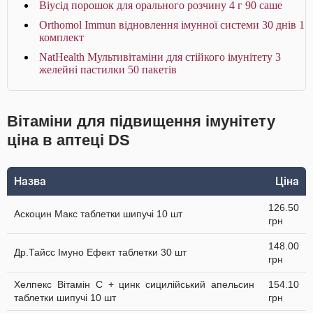
Віусід порошок для орального розчину 4 г 90 саше
Orthomol Immun відновлення імунної системи 30 днів 1
комплект
NatHealth Мультивітаміни для стійкого імунітету 3
желейні пастилки 50 пакетів
Вітаміни для підвищення імунітету
ціна в аптеці DS
Назва
Ціна
126.50
Аскоцин Макс таблетки шипучі 10 шт
грн
148.00
Др.Тайсс Імуно Ефект таблетки 30 шт
грн
Хелпекс Вітамін С + цинк сицилійський апельсин
154.10
таблетки шипучі 10 шт
грн