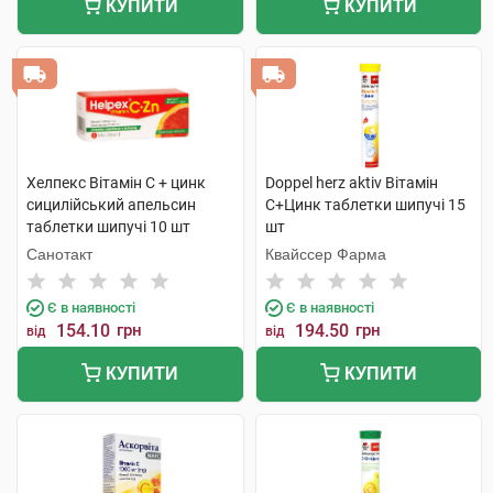
КУПИТИ
КУПИТИ
Хелпекс Вітамін С + цинк
Doppel herz aktiv Вітамін
сицилійський апельсин
С+Цинк таблетки шипучі 15
таблетки шипучі 10 шт
шт
Санотакт
Квайссер Фарма
Є в наявності
Є в наявності
154.10
грн
194.50
грн
від
від
КУПИТИ
КУПИТИ