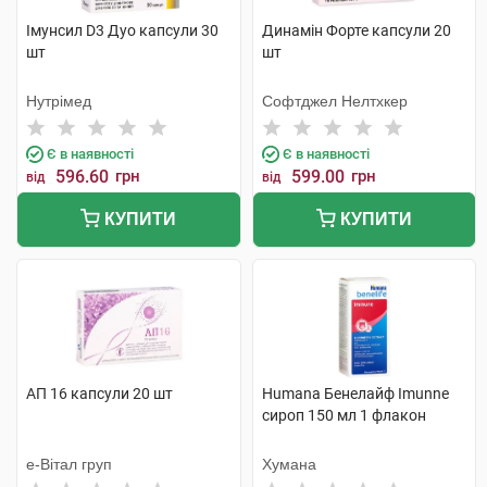
Імунсил D3 Дуо капсули 30
Динамін Форте капсули 20
шт
шт
Нутрімед
Софтджел Нелтхкер
Є в наявності
Є в наявності
596.60
грн
599.00
грн
від
від
КУПИТИ
КУПИТИ
АП 16 капсули 20 шт
Humana Бенелайф Imunne
сироп 150 мл 1 флакон
е-Вітал груп
Хумана