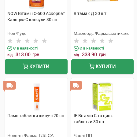
NOW Вітамін С-500 Аскорбат
Вітамак Д 30 шт
Кальцію-С капсули 30 шт
Нов Фудс
Маклеодс Фармасьютикалс
Є в наявності
Є в наявності
313.00
грн
333.90
грн
від
від
КУПИТИ
КУПИТИ
Памп таблетки шипучі 20 шт
IF Вітамін С та цинк
таблетки 30 шт
Новелті Фарма ГДД СА
Чарлі ПП