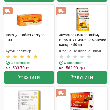
Аскоцин таблетки жувальні
Juvamine Сила організму
100 шт
Вітамін C + маточне молочко
капсули 50 шт
Кусум Хелтхкер
Юва Санте Інтернешинал
Є в наявності
Є в наявності
533.70
грн
562.00
грн
від
від
КУПИТИ
КУПИТИ