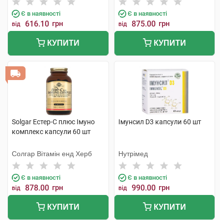
Є в наявності
Є в наявності
616.10
грн
875.00
грн
від
від
КУПИТИ
КУПИТИ
Solgar Естер-С плюс Імуно
Імунсил D3 капсули 60 шт
комплекс капсули 60 шт
Солгар Вітамін енд Херб
Нутрімед
Є в наявності
Є в наявності
878.00
грн
990.00
грн
від
від
КУПИТИ
КУПИТИ