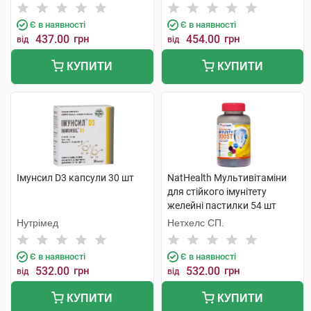
Є в наявності
Є в наявності
437.00
грн
454.00
грн
від
від
КУПИТИ
КУПИТИ
Імунсил D3 капсули 30 шт
NatHealth Мультивітаміни
для стійкого імунітету
желейні пастилки 54 шт
Нутрімед
Нетхелс СП.
Є в наявності
Є в наявності
532.00
грн
532.00
грн
від
від
КУПИТИ
КУПИТИ