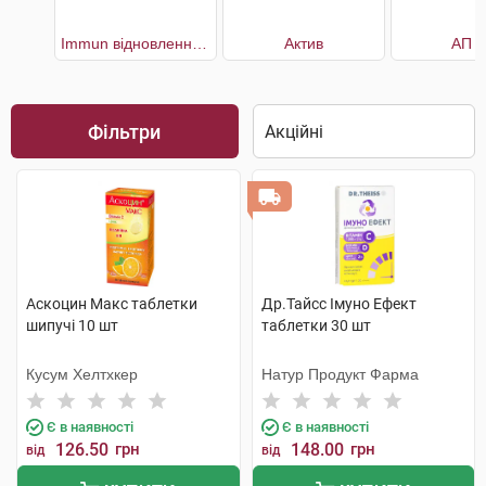
Immun відновлення імунної системи 30 днів
Актив
АП 1
Фільтри
Аскоцин Макс таблетки
Др.Тайсс Імуно Ефект
шипучі 10 шт
таблетки 30 шт
Кусум Хелтхкер
Натур Продукт Фарма
Є в наявності
Є в наявності
126.50
грн
148.00
грн
від
від