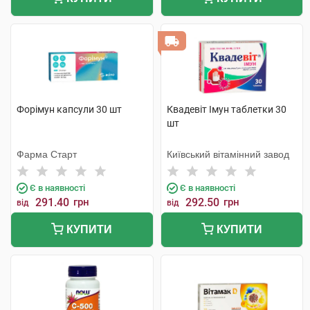
Форімун капсули 30 шт
Квадевіт Імун таблетки 30
шт
Фарма Старт
Київський вітамінний завод
Є в наявності
Є в наявності
291.40
грн
292.50
грн
від
від
КУПИТИ
КУПИТИ