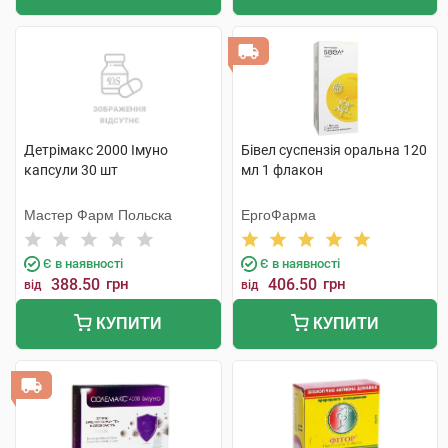
Детрімакс 2000 Імуно
Бівел суспензія оральна 120
капсули 30 шт
мл 1 флакон
Мастер Фарм Польска
ЕргоФарма
Є в наявності
Є в наявності
388.50
грн
406.50
грн
від
від
КУПИТИ
КУПИТИ