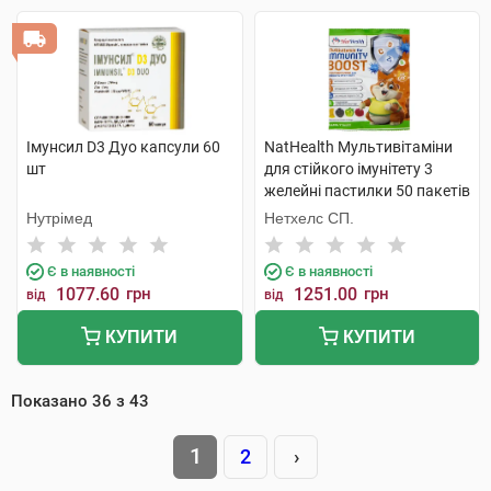
Імунсил D3 Дуо капсули 60
NatHealth Мультивітаміни
шт
для стійкого імунітету 3
желейні пастилки 50 пакетів
Нутрімед
Нетхелс СП.
Є в наявності
Є в наявності
1077.60
грн
1251.00
грн
від
від
КУПИТИ
КУПИТИ
Показано
36
з
43
1
2
›