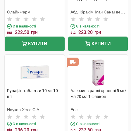
ОлайнФарм
Абді Ібрахім Ілач Санаї ве
Тіджарет
Є в наявності
Є в наявності
222.50
грн
223.20
грн
від
від
КУПИТИ
КУПИТИ
Рупафін таблетки 10 мг 10
Алерзин краплі оральні 5 мг/
шт
мл 20 мл 1 флакон
Ноукор Хелс С.А.
Егіс
Є в наявності
Є в наявності
236.20
грн
237.60
грн
від
від