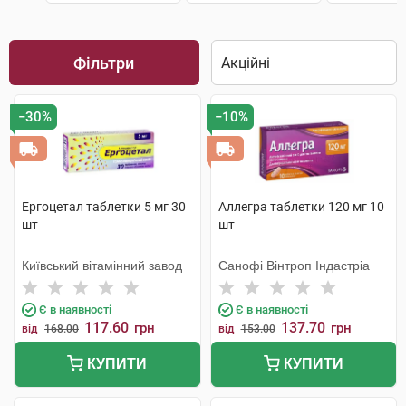
Фільтри
−30%
−10%
Ергоцетал таблетки 5 мг 30
Аллегра таблетки 120 мг 10
шт
шт
Київський вітамінний завод
Санофі Вінтроп Індастріа
Є в наявності
Є в наявності
117.60
137.70
грн
грн
від
168.00
від
153.00
КУПИТИ
КУПИТИ