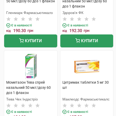
50 мкг/дозу 60 доз 1 флакон
назальний 50 мкг/дозу 60
доз 1 флакон
Гленмарк Фармасьютикалз
Здоров'я ФК
Є в наявності
Є в наявності
190.30
грн
192.30
грн
від
від
КУПИТИ
КУПИТИ
Мометазон Тева спрей
Цетримак таблетки 5 мг 30
назальний 50 мкг/дозу 60
шт
доз 1 флакон
Тева Чех Індастріз
Маклеодс Фармасьютикалс
Є в наявності
Є в наявності