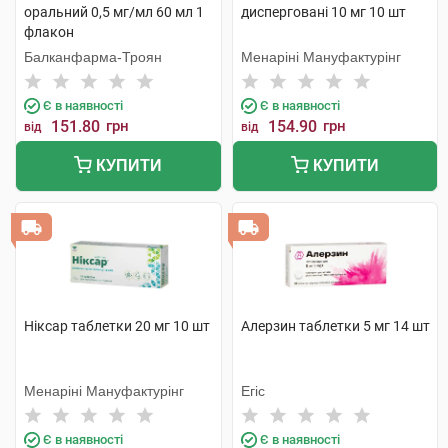
оральний 0,5 мг/мл 60 мл 1
дисперговані 10 мг 10 шт
флакон
Балканфарма-Троян
Менаріні Мануфактурінг
Є в наявності
Є в наявності
151.80
грн
154.90
грн
від
від
КУПИТИ
КУПИТИ
Ніксар таблетки 20 мг 10 шт
Алерзин таблетки 5 мг 14 шт
Менаріні Мануфактурінг
Егіс
Є в наявності
Є в наявності