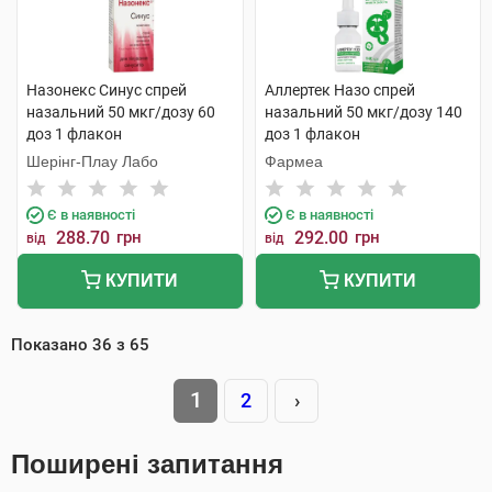
Назонекс Синус спрей
Аллертек Назо спрей
назальний 50 мкг/дозу 60
назальний 50 мкг/дозу 140
доз 1 флакон
доз 1 флакон
Шерінг-Плау Лабо
Фармеа
Є в наявності
Є в наявності
288.70
грн
292.00
грн
від
від
КУПИТИ
КУПИТИ
Показано
36
з
65
1
2
›
Поширені запитання