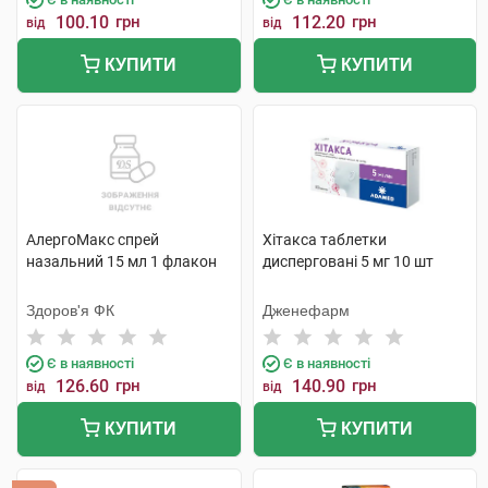
100.10
грн
112.20
грн
від
від
КУПИТИ
КУПИТИ
АлергоМакс спрей
Хітакса таблетки
назальний 15 мл 1 флакон
дисперговані 5 мг 10 шт
Здоров'я ФК
Дженефарм
Є в наявності
Є в наявності
126.60
грн
140.90
грн
від
від
КУПИТИ
КУПИТИ