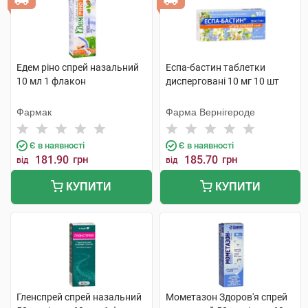
Едем ріно спрей назальний
Еспа-бастин таблетки
10 мл 1 флакон
дисперговані 10 мг 10 шт
Фармак
Фарма Вернігероде
Є в наявності
Є в наявності
181.90
грн
185.70
грн
від
від
КУПИТИ
КУПИТИ
Гленспрей спрей назальний
Мометазон Здоров'я спрей