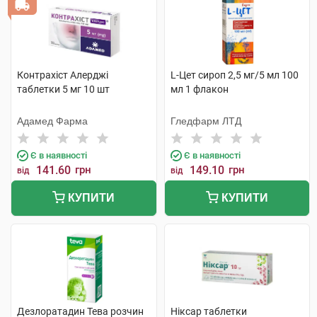
Контрахіст Алерджі
L-Цет сироп 2,5 мг/5 мл 100
таблетки 5 мг 10 шт
мл 1 флакон
Адамед Фарма
Гледфарм ЛТД
Є в наявності
Є в наявності
141.60
грн
149.10
грн
від
від
КУПИТИ
КУПИТИ
Дезлоратадин Тева розчин
Ніксар таблетки