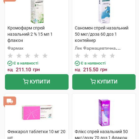
Кромофарм спрей
Саномен спрей назальний
назальний 2 % 15 мл 1
50 мкг/доза 60 доз 1
флакон
контейнер
Фармак
Лек Фармацевтична
компанія
Є в наявності
Є в наявності
211.10
грн
215.50
грн
від
від
КУПИТИ
КУПИТИ
Фенкарол таблетки 10 мг 20
Флікс спрей назальний 50
шт
мкг/дозу 70 доз 1 флакон