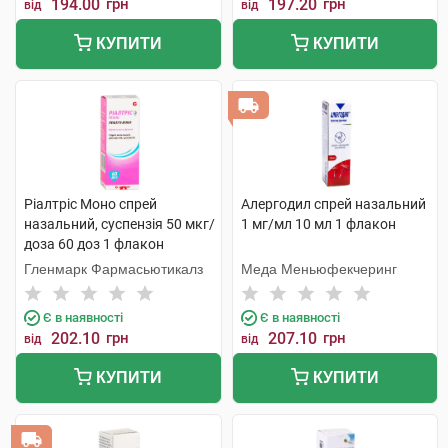
194.00
грн
197.20
грн
від
від
КУПИТИ
КУПИТИ
Ріалтріс Моно спрей
Алергодил спрей назальний
назальний, суспензія 50 мкг/
1 мг/мл 10 мл 1 флакон
доза 60 доз 1 флакон
Гленмарк Фармасьютикалз
Меда Меньюфекчеринг
Є в наявності
Є в наявності
202.10
грн
207.10
грн
від
від
КУПИТИ
КУПИТИ