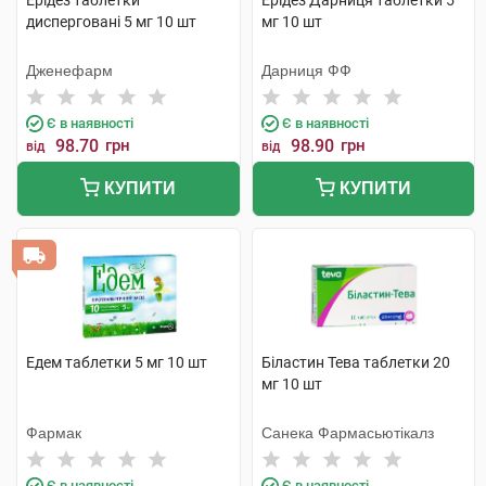
Ерідез таблетки
Ерідез Дарниця таблетки 5
дисперговані 5 мг 10 шт
мг 10 шт
Дженефарм
Дарниця ФФ
Є в наявності
Є в наявності
98.70
грн
98.90
грн
від
від
КУПИТИ
КУПИТИ
Едем таблетки 5 мг 10 шт
Біластин Тева таблетки 20
мг 10 шт
Фармак
Санека Фармасьютікалз
Є в наявності
Є в наявності