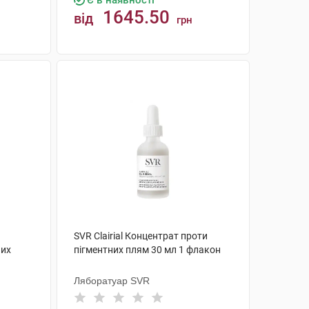
Є в наявності
1645.50
від
грн
КУПИТИ
SVR Clairial Концентрат проти
них
пігментних плям 30 мл 1 флакон
н
Ляборатуар SVR