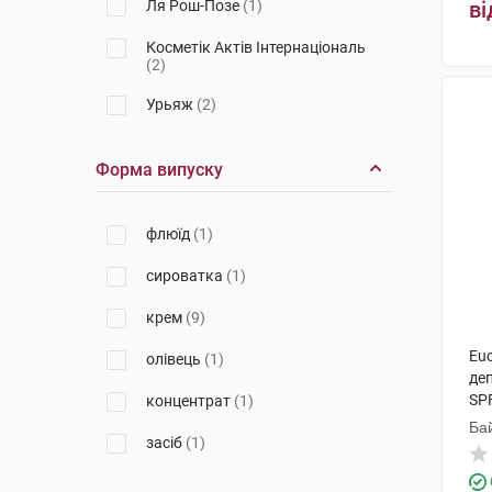
Ля Рош-Позе
(1)
ві
Косметік Актів Інтернаціональ
(2)
Урьяж
(2)
Форма випуску
флюїд
(1)
сироватка
(1)
крем
(9)
Euc
олівець
(1)
де
SP
концентрат
(1)
Ба
засіб
(1)
По