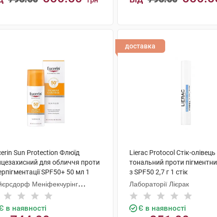
грн
КУПИТИ
КУПИТИ
доставка
erin Sun Protection Флюїд
Lierac Protocol Стік-олівець
нцезахисний для обличчя проти
тональний проти пігментн
ерпігментації SPF50+ 50 мл 1
з SPF50 2,7 г 1 стік
акон
йєрсдорф Меніфекчурінг
Лабораторії Лієрак
знань
Є в наявності
Є в наявності