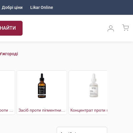
Добрі ціни
Likar Online
НАЙТИ
 Ужгороді
Догляд денний проти пігментних плям SPF50+
Засіб проти пігментних плям
Концентрат проти пігментних плям