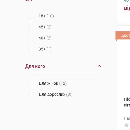
ві
18+
(10)
45+
(2)
дос
40+
(2)
35+
(1)
Для кого
Для жінок
(12)
Для дорослих
(3)
Fil
пі
Лаб