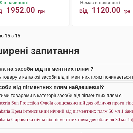
Є в наявності
Немає в наявності
1952.00
1120.00
д
від
грн
грн
АНАЛОГИ
КУПИТИ
но
15
з
15
ирені запитання
іна на засоби від пігментних плям ?
ь товару в каталозі засоби від пігментних плям починається в
асоби від пігментних плям найдешевші?
ими товарами в категорії засоби від пігментних плям є:
cerin Sun Protection Флюїд сонцезахисний для обличчя проти гіп
baria Крем інтенсивний нічний від пігментних плям 50 мл 1 бан
baria Сироватка нічна від пігментних плям для обличчя 30 мл 1 