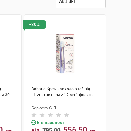
−30%
д
Babaria Крем навколо очей від
чя 30
пігментних плям 12 мл 1 флакон
Беріоска С.Л.
Є в наявності
0
556.50
від
795.00