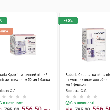
%
−30%
тавка
aria Крем інтенсивний нічний
Babaria Сироватка нічна ві
 пігментних плям 50 мл 1 банка
пігментних плям для облич
мл 1 флакон
іоска С.Л.
Беріоска С.Л.
Є в наявності
Є в наявності
556.50
556.5
д
795.00
від
795.00