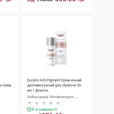
грн
грн
КУПИТИ
Eucerin Anti-Pigment Крем нічний
их плям
депігментуючий для обличчя 50
мл 1 флакон
Байєрсдорф Меніфекчурінг
Познань
Є в наявності