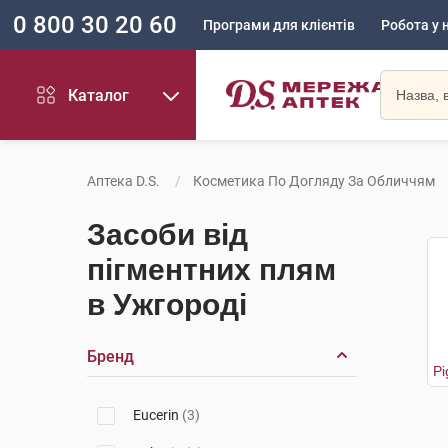
0 800 30 20 60
Програми для клієнтів
Робота у 
Каталог
Аптека D.S.
Косметика По Догляду За Обличчям
Засоби від
пігментних плям
в Ужгороді
Бренд
Eucerin
(3)