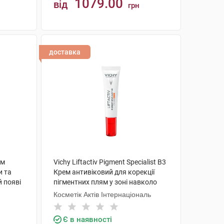
1079.00
від
грн
КУПИТИ
доставка
ем
Vichy Liftactiv Pigment Specialist B3
и та
Крем антивіковий для корекції
й появі
пігментних плям у зоні навколо
очей SPF50+ 15 мл 1 туба
Косметік Актів Інтернаціональ
Є в наявності