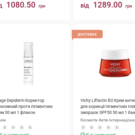
1080.50
1289.00
д
від
грн
грн
КУПИТИ
КУПИТИ
доставка
age Depiderm Коректор
Vichy Liftactiv В3 Крем ант
енсивний проти пігментних
для корекції пігментних пл
ям 30 мл 1 флакон
зморшок SPF50 50 мл 1 ба
ьяж
Косметік Актів Інтернаціон