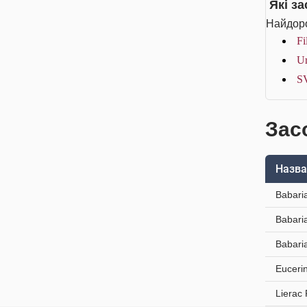
Які з
Найдоро
Fi
Ur
SV
Зас
Назва
Babari
Babari
Babari
Euceri
Lierac