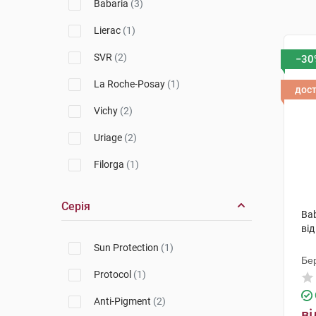
Babaria
(3)
Lierac
(1)
SVR
(2)
−30
La Roche-Posay
(1)
дос
Vichy
(2)
Uriage
(2)
Filorga
(1)
Серія
Bab
від
Sun Protection
(1)
Бер
Protocol
(1)
Anti-Pigment
(2)
ві