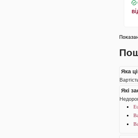
ві
Показа
Пош
Яка ц
Вартіст
Які з
Недорог
Eu
Ba
Ba