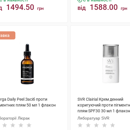
Є в наявності
Є в наявності
1494.50
1588.00
д
від
грн
грн
КУПИТИ
КУПИТИ
тавка
orga Daily Peel Засіб проти
SVR Clairial Крем денний
гментних плям 50 мл 1 флакон
коригуючий проти пігмент
плям SPF30 30 мл 1 флако
ораторії Лієрак
Ляборатуар SVR