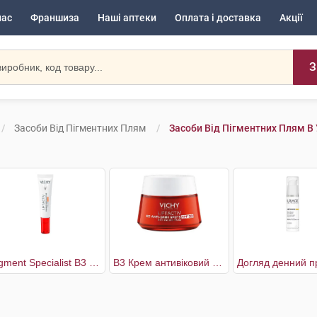
нас
Франшиза
Наші аптеки
Оплата і доставка
Акції
З
Засоби Від Пігментних Плям
Засоби Від Пігментних Плям В
Pigment Specialist B3 Крем антивіковий для корекції пігментних плям у зоні навколо очей SPF50+
В3 Крем антивіковий для корекції пігментних плям та зморшок SPF50