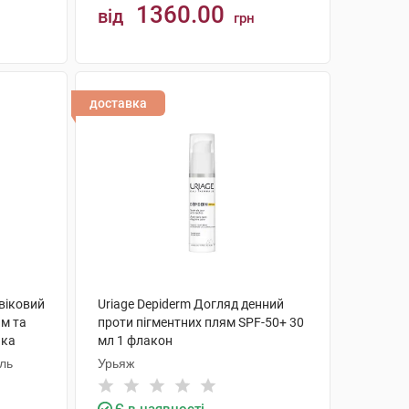
1360.00
від
грн
КУПИТИ
доставка
ивіковий
Uriage Depiderm Догляд денний
ям та
проти пігментних плям SPF-50+ 30
нка
мл 1 флакон
аль
Урьяж