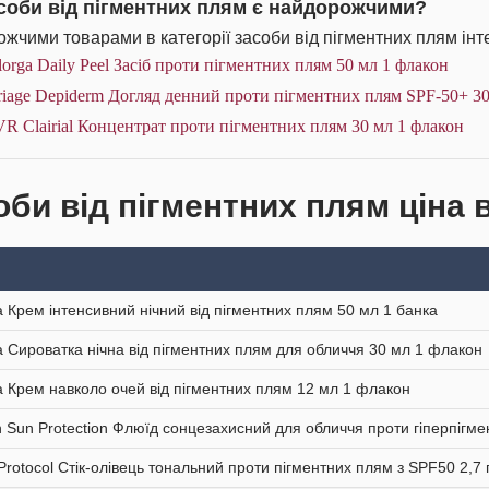
асоби від пігментних плям є найдорожчими?
жчими товарами в категорії засоби від пігментних плям інт
lorga Daily Peel Засіб проти пігментних плям 50 мл 1 флакон
iage Depiderm Догляд денний проти пігментних плям SPF-50+ 30
R Clairial Концентрат проти пігментних плям 30 мл 1 флакон
оби від пігментних плям ціна 
a Крем інтенсивний нічний від пігментних плям 50 мл 1 банка
a Сироватка нічна від пігментних плям для обличчя 30 мл 1 флакон
a Крем навколо очей від пігментних плям 12 мл 1 флакон
n Sun Protection Флюїд сонцезахисний для обличчя проти гіперпігм
 Protocol Стік-олівець тональний проти пігментних плям з SPF50 2,7 г