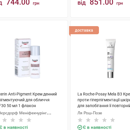
744.00
851.00
д
від
грн
грн
КУПИТИ
КУПИТИ
доставка
erin Anti-Pigment Крем денний
La Roche-Posay Mela B3 Кр
пігментуючий для обличчя
проти гіперпігментації шкір
F30 50 мл 1 флакон
для запобігання її повторні
SPF30 40 мл 1 туба
йєрсдорф Меніфекчурінг
Ля Рош-Позе
знань
Є в наявності
Є в наявності