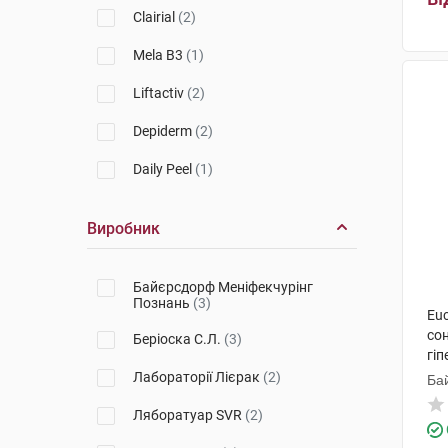
Clairial
(2)
Mela B3
(1)
Liftactiv
(2)
Depiderm
(2)
Daily Peel
(1)
Виробник
Байєрсдорф Меніфекчурінг
Познань
(3)
Euc
со
Беріоска С.Л.
(3)
гіп
фл
Лабораторії Лієрак
(2)
Ба
По
Ляборатуар SVR
(2)