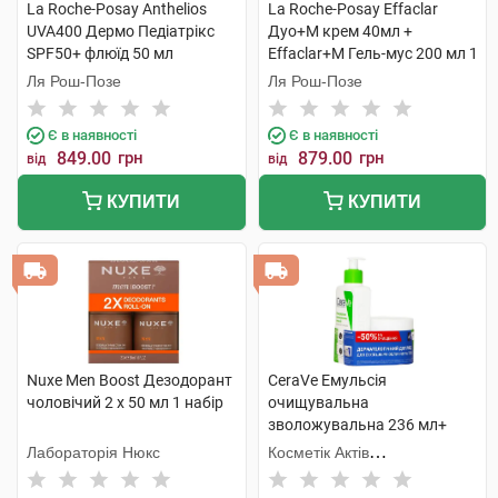
La Roche-Posay Anthelios
La Roche-Posay Effaclar
UVA400 Дермо Педіатрікс
Дуо+М крем 40мл +
SPF50+ флюїд 50 мл
Effaclar+М Гель-мус 200 мл 1
+Термальна вода 50 мл 1
набір
Ля Рош-Позе
Ля Рош-Позе
набір
Є в наявності
Є в наявності
849.00
грн
879.00
грн
від
від
КУПИТИ
КУПИТИ
Nuxe Men Boost Дезодорант
CeraVe Емульсія
чоловічий 2 х 50 мл 1 набір
очищувальна
зволожувальна 236 мл+
крем зволожувальний 340
Лабораторія Нюкс
Косметік Актів
мл 1 набір
Інтернаціональ