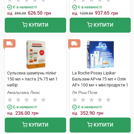
Є в наявності
Є в наявності
626.50
937.65
грн
грн
від
895.00
від
1339.50
КУПИТИ
КУПИТИ
Сульсена шампунь-пілінг
La Roche-Posay Lipikar
150 мл + паста 2% 75 мл 1
Бальзам AP+м 75 мл + Олія
набір
AP+ 100 мл + міні продукти 1
набір
Амальгама Люкс
Ля Рош-Позе
Є в наявності
Є в наявності
236.00
грн
352.90
грн
від
від
КУПИТИ
КУПИТИ