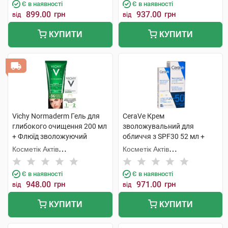
Є в наявності
Є в наявності
899.00
грн
937.00
грн
від
від
КУПИТИ
КУПИТИ
Vichy Normaderm Гель для
CeraVe Крем
глибокого очищення 200 мл
зволожувальний для
+ Флюїд зволожуючий
обличчя з SPF30 52 мл +
подвійної дії 1 набір
Крем для шкіри навколо
Косметік Актів
Косметік Актів
очей 14 мл 1 набір
Інтернаціональ
Інтернаціональ
Є в наявності
Є в наявності
948.00
грн
971.00
грн
від
від
КУПИТИ
КУПИТИ