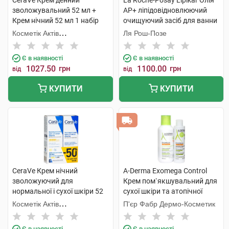
CeraVe Крем денний
La Roche-Posay Lipikar Олія
зволожувальний 52 мл +
AP+ ліпідовідновлюючий
Крем нічний 52 мл 1 набір
очищуючий засіб для ванни
та душу 400 мл + рефіл 400
Косметік Актів
Ля Рош-Позе
мл 1 набір
Інтернаціональ
Є в наявності
Є в наявності
1027.50
грн
1100.00
грн
від
від
КУПИТИ
КУПИТИ
CeraVe Крем нічний
A-Derma Exomega Control
зволожуючий для
Крем пом`якшувальний для
нормальної і сухої шкіри 52
сухої шкіри та атопічної
мл + Крем денний SPF50 52
шкіри 400 мл + Гель-емолент
Косметік Актів
П'єр Фабр Дермо-Косметик
мл 1 набір
200 мл 1 набір
Інтернаціональ
Є в наявності
Є в наявності