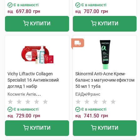
Є в наявності
Є в наявності
697.80
грн
707.00
грн
від
від
КУПИТИ
КУПИТИ
Vichy Liftactiv Collagen
Skinormil Anti-Acne Крем-
Specialist 16 Антивіковий
баланс з матуючим ефектом
догляд 1 набір
50 мл 1 туба
Косметік Актів
ЕйДжіФранс
Інтернаціональ
Є в наявності
Є в наявності
729.00
грн
741.50
грн
від
від
КУПИТИ
КУПИТИ