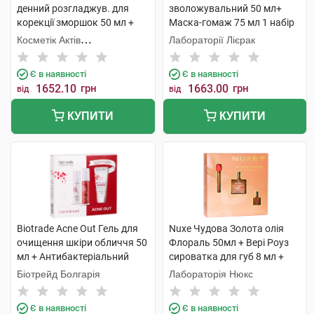
денний розгладжув. для
зволожувальний 50 мл+
корекції зморшок 50 мл +
Маска-гомаж 75 мл 1 набір
H.A. Крем нічний
Косметік Актів
Лабораторії Лієрак
розгладжувальний 50 мл 1
Інтернаціональ
набір
Є в наявності
Є в наявності
1652.10
грн
1663.00
грн
від
від
КУПИТИ
КУПИТИ
Biotrade Acne Out Гель для
Nuxe Чудова Золота олія
очищення шкіри обличчя 50
Флораль 50мл + Вері Роуз
мл + Антибактеріальний
сироватка для губ 8 мл +
лосьйон 60 мл +
Олія суха Флораль 10мл 1
Біотрейд Болгарія
Лабораторія Нюкс
Зволожувальний крем 60 мл
набір
1 набір
Є в наявності
Є в наявності