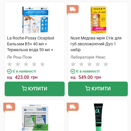
La Roche-Posay Cicaplast
Nuxe Медова мрія Стік для
Бальзам B5+ 40 мл +
губ зволожуючий Дуо 1
Термальна вода 50 мл +
набір
Lipikar Syndet AP+ Крем-гель
Ля Рош-Позе
Лабораторія Нюкс
15 мл + AntheliosUVA 400 1
набір
Є в наявності
Є в наявності
423.00
грн
549.00
грн
від
від
КУПИТИ
КУПИТИ