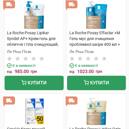
La Roche-Posay Lipikar
La Roche-Posay Effaclar +М
Syndet AP+ Крем-гель для
Гель-мус для очищення
обличчя і тіла очищующий,
проблемної шкіри 400 мл +
для дуже сухої шкіри 400 мл
рефіл 400 мл 1 набір
Ля Рош-Позе
Ля Рош-Позе
+ рефіл 400 мл 1 набір
Є в наявності
Є в наявності
985.00
грн
1023.00
грн
від
від
КУПИТИ
КУПИТИ