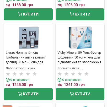
1168.00
грн
1206.00
грн
від
від
КУПИТИ
КУПИТИ
Lierac Homme Флюїд
Vichy Mineral 89 Гель-бустер
Глобальний антивіковий
щоденний 50 мл + Гель для
догляд 50 мл + Гель для
відновлення та зволоження
душу 200 мл 1 набір
шкіри навколо очей 15 мл 1
Лабораторії Лієрак
Косметік Актів
набір
Інтернаціональ
Є в наявності
Є в наявності
1245.00
грн
1361.00
грн
від
від
КУПИТИ
КУПИТИ