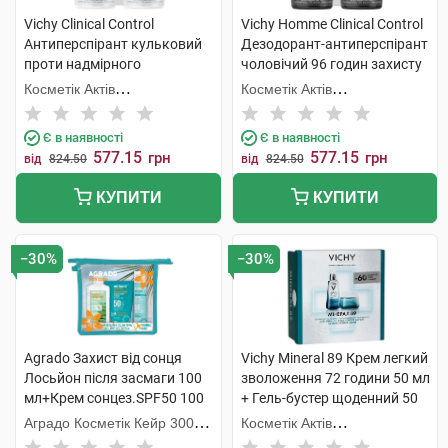
Vichy Clinical Control
Vichy Homme Clinical Control
Антиперспірант кульковий
Дезодорант-антиперспірант
проти надмірного
чоловічий 96 годин захисту
потовиділення 96 годин
2х50 мл 1 набір
Косметік Актів
Косметік Актів
захисту 2х50 мл 1 набір
Інтернаціональ
Інтернаціональ
Є в наявності
Є в наявності
577.15
577.15
грн
грн
від
824.50
від
824.50
КУПИТИ
КУПИТИ
−30%
−30%
Agrado Захист від сонця
Vichy Mineral 89 Крем легкий
Лосьйон після засмаги 100
зволоження 72 години 50 мл
мл+Крем сонцез.SPF50 100
+ Гель-бустер щоденний 50
мл+Міст SPF50 75
мл 1 набір
Аградо Косметік Кейр 3000
Косметік Актів
мл+косметичка 1 набір
С.Л.У.
Інтернаціональ