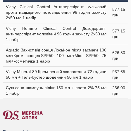
Vichy Clinical Control Антиперспірант кульковий
577.15
проти надмірного потовиділення 96 годин захисту
грн
2х50 мл 1 набір
Vichy Homme Clinical Control Дезодорант-
577.15
антиперспірант чоловічий 96 годин захисту 2х50 мл
грн
1 набір
Agrado Захист від сонця Лосьйон після засмаги 100
626.50
мл+Крем сонцез.SPF50 100 мл+Міст SPF50 75
грн
мл+косметичка 1 набір
Vichy Mineral 89 Крем легкий зволоження 72 години
937.65
50 мл + Гель-бустер щоденний 50 мл 1 набір
грн
Сульсена шампунь-пілінг 150 мл + паста 2% 75 мл
236.00
1 набір
грн