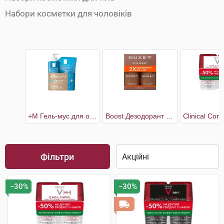
Набори косметки для чоловіків
+М Гель-мус для очищення проблемної шкіри 400 мл + рефіл 400 мл
Boost Дезодорант чоловічий 2 х 50 мл
Фільтри
−30%
−30%