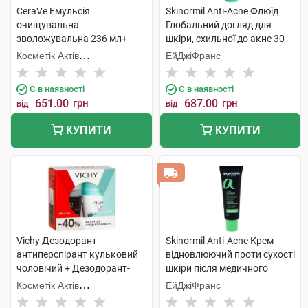
CeraVe Емульсія
Skinormil Anti-Acne Флюїд
очищувальна
Глобальний догляд для
зволожувальна 236 мл+
шкіри, схильної до акне 30
молочко зволожувальне
мл 1 туба
Косметік Актів
ЕйДжіФранс
236 мл 1 набір
Інтернаціональ
Є в наявності
Є в наявності
651.00
грн
687.00
грн
від
від
КУПИТИ
КУПИТИ
Vichy Дезодорант-
Skinormil Anti-Acne Крем
антиперспірант кульковий
відновлюючий проти сухості
чоловічий + Дезодорант-
шкіри після медичного
антипреспірант кульковий
лікування 50 мл 1 туба
Косметік Актів
ЕйДжіФранс
жіночий 48 годин 1 набір
Інтернаціональ