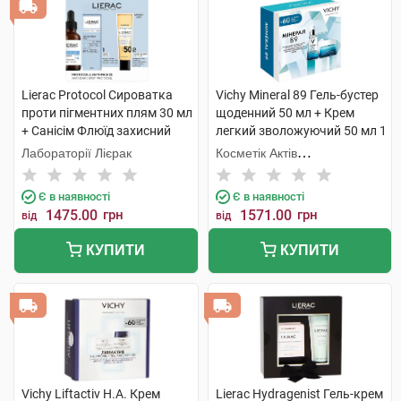
Lierac Protocol Сироватка
Vichy Mineral 89 Гель-бустер
проти пігментних плям 30 мл
щоденний 50 мл + Крем
+ Санісім Флюїд захисний
легкий зволожуючий 50 мл 1
SPF 50+ 25мл 1 набір
набір
Лабораторії Лієрак
Косметік Актів
Інтернаціональ
Є в наявності
Є в наявності
1475.00
грн
1571.00
грн
від
від
КУПИТИ
КУПИТИ
Vichy Liftactiv H.A. Крем
Lierac Hydragenist Гель-крем