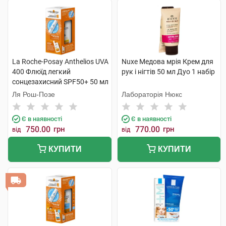
La Roche-Posay Anthelios UVA
Nuxe Медова мрія Крем для
400 Флюїд легкий
рук і нігтів 50 мл Дуо 1 набір
сонцезахисний SPF50+ 50 мл
+ Термальна вода 50 мл 1
Ля Рош-Позе
Лабораторія Нюкс
набір
Є в наявності
Є в наявності
750.00
грн
770.00
грн
від
від
КУПИТИ
КУПИТИ