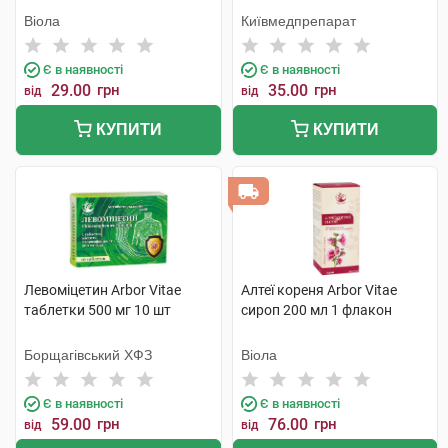
Віола
Київмедпрепарат
Є в наявності
Є в наявності
29.00
грн
35.00
грн
від
від
КУПИТИ
КУПИТИ
Левоміцетин Arbor Vitae
Алтеї кореня Arbor Vitae
таблетки 500 мг 10 шт
сироп 200 мл 1 флакон
Борщагівський ХФЗ
Віола
Є в наявності
Є в наявності
59.00
грн
76.00
грн
від
від