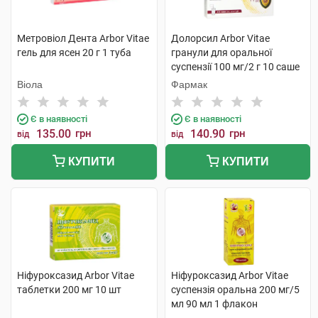
Метровіол Дента Arbor Vitae
Долорсил Arbor Vitae
гель для ясен 20 г 1 туба
гранули для оральної
суспензії 100 мг/2 г 10 саше
Віола
Фармак
Є в наявності
Є в наявності
135.00
грн
140.90
грн
від
від
КУПИТИ
КУПИТИ
Ніфуроксазид Arbor Vitae
Ніфуроксазид Arbor Vitae
таблетки 200 мг 10 шт
суспензія оральна 200 мг/5
мл 90 мл 1 флакон