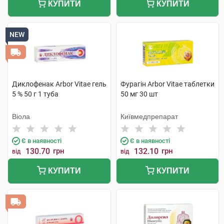
КУПИТИ
КУПИТИ
NEW
Диклофенак Arbor Vitae гель
Фурагін Arbor Vitae таблетки
5 % 50 г 1 туба
50 мг 30 шт
Віола
Київмедпрепарат
Є в наявності
Є в наявності
130.70
грн
132.10
грн
від
від
КУПИТИ
КУПИТИ