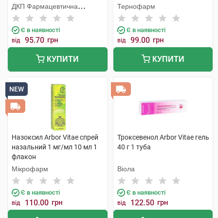
ДКП Фармацевтична
Тернофарм
фабрика
Є в наявності
Є в наявності
95.70
грн
99.00
грн
від
від
КУПИТИ
КУПИТИ
NEW
Назоксил Arbor Vitae спрей
Троксевенол Arbor Vitae гель
назальний 1 мг/мл 10 мл 1
40 г 1 туба
флакон
Мікрофарм
Віола
Є в наявності
Є в наявності
110.00
грн
122.50
грн
від
від