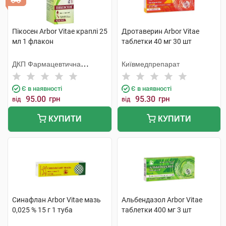
Пікосен Arbor Vitae краплі 25
Дротаверин Arbor Vitae
мл 1 флакон
таблетки 40 мг 30 шт
ДКП Фармацевтична
Київмедпрепарат
фабрика
Є в наявності
Є в наявності
95.00
грн
95.30
грн
від
від
КУПИТИ
КУПИТИ
Синафлан Arbor Vitae мазь
Альбендазол Arbor Vitae
0,025 % 15 г 1 туба
таблетки 400 мг 3 шт