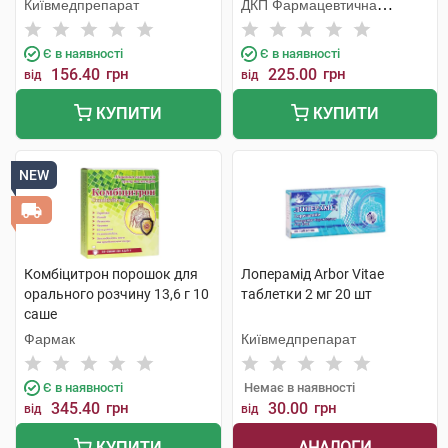
Київмедпрепарат
ДКП Фармацевтична
фабрика
Є в наявності
Є в наявності
156.40
грн
225.00
грн
від
від
КУПИТИ
КУПИТИ
NEW
Комбіцитрон порошок для
Лоперамід Arbor Vitae
орального розчину 13,6 г 10
таблетки 2 мг 20 шт
саше
Фармак
Київмедпрепарат
Є в наявності
Немає в наявності
345.40
грн
30.00
грн
від
від
АНАЛОГИ
КУПИТИ