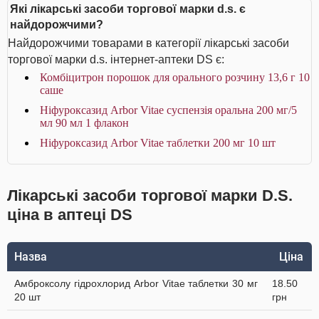
Які лікарські засоби торгової марки d.s. є
найдорожчими?
Найдорожчими товарами в категорії лікарські засоби
торгової марки d.s. інтернет-аптеки DS є:
Комбіцитрон порошок для орального розчину 13,6 г 10
саше
Ніфуроксазид Arbor Vitae суспензія оральна 200 мг/5
мл 90 мл 1 флакон
Ніфуроксазид Arbor Vitae таблетки 200 мг 10 шт
Лікарські засоби торгової марки D.S.
ціна в аптеці DS
Назва
Ціна
Амброксолу гідрохлорид Arbor Vitae таблетки 30 мг
18.50
20 шт
грн