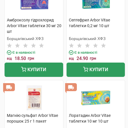
Амброксолу гідрохлорид
Септефрил Arbor Vitae
Arbor Vitae таблетки 30 мг 20
таблетки 0,2 мг 10 шт
шт
Борщагівський ХФЗ
Борщагівський ХФЗ
Є в наявності
Є в наявності
18.50
грн
24.90
грн
від
від
КУПИТИ
КУПИТИ
Магнію сульфат Arbor Vitae
Лоратадин Arbor Vitae
порошок 25 г 1 пакет
таблетки 10 мг 10 шт