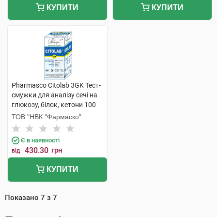
КУПИТИ
КУПИТИ
Pharmasco Citolab 3GK Тест-
смужки для аналізу сечі на
глюкозу, білок, кетони 100
шт
ТОВ "НВК "Фармаско"
Є в наявності
430.30
грн
від
КУПИТИ
Показано
7
з
7