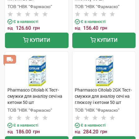
ТОВ "НВК "Фармаско"
ТОВ "НВК "Фармаско"
Є в наявності
Є в наявності
126.60
грн
156.40
грн
від
від
КУПИТИ
КУПИТИ
Pharmasco Citolab K Тест-
Pharmasco Citolab 2GK Тест-
смужки для аналізу сечі на
смужки для аналізу сечі на
кетони 50 шт
глюкозу і кетони 50 шт
ТОВ "НВК "Фармаско"
ТОВ "НВК "Фармаско"
Є в наявності
Є в наявності
186.00
грн
284.20
грн
від
від