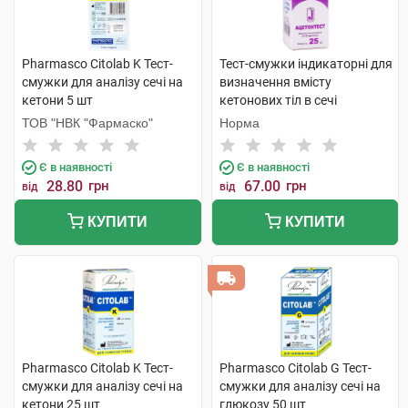
Pharmasco Citolab K Тест-
Тест-смужки індикаторні для
смужки для аналізу сечі на
визначення вмісту
кетони 5 шт
кетонових тіл в сечі
Ацетонтест 25 шт
ТОВ "НВК "Фармаско"
Норма
Є в наявності
Є в наявності
28.80
грн
67.00
грн
від
від
КУПИТИ
КУПИТИ
Pharmasco Citolab K Тест-
Pharmasco Citolab G Тест-
смужки для аналізу сечі на
смужки для аналізу сечі на
кетони 25 шт
глюкозу 50 шт