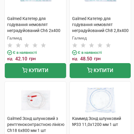
Galmed Катетер для
Galmed Катетер для
годування немовлят
годування немовлят
неградуйований Ch6 2x400
неградуйований Ch8 2,8x400
мм 1 шт
мм 1 шт
Галмед
Галмед
Є в наявності
Є в наявності
42.10
грн
48.50
грн
від
від
КУПИТИ
КУПИТИ
Galmed Зонд шлунковий з
Каммед Зонд шлунковий
рентгеноконтрастною лінією
№33 11,0х1200 мм 1 шт
Ch18 6х800 мм 1 шт