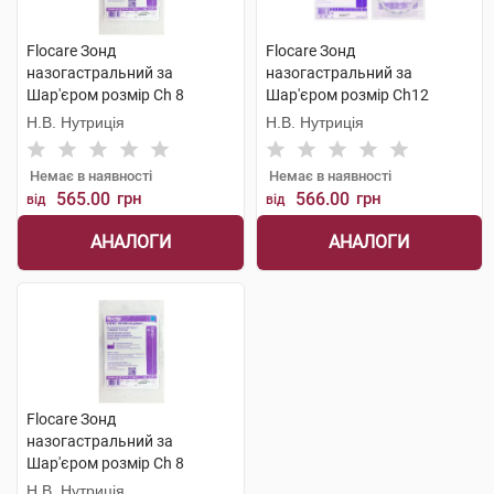
Flocare Зонд
Flocare Зонд
назогастральний за
назогастральний за
Шар'єром розмір Ch 8
Шар'єром розмір Ch12
довжина 110 см 1 шт
довжина 110 см 1 шт
Н.В. Нутриція
Н.В. Нутриція
Немає в наявності
Немає в наявності
565.00
грн
566.00
грн
від
від
АНАЛОГИ
АНАЛОГИ
Flocare Зонд
назогастральний за
Шар'єром розмір Ch 8
довжина 110 см 1 шт
Н.В. Нутриція