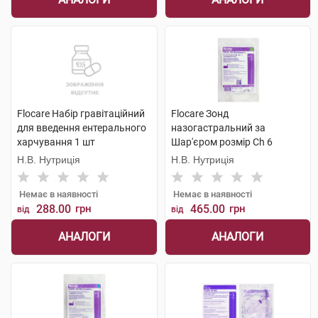
Flocare Набір гравітаційний
Flocare Зонд
для введення ентерального
назогастральний за
харчування 1 шт
Шар'єром розмір Ch 6
довжина 60 см 1 шт
Н.В. Нутриція
Н.В. Нутриція
Немає в наявності
Немає в наявності
288.00
грн
465.00
грн
від
від
АНАЛОГИ
АНАЛОГИ