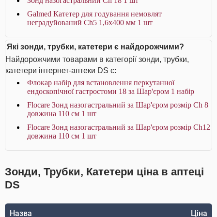
Зонд назогастральний Ch 18 1 шт
Galmed Катетер для годування немовлят
неградуйований Ch5 1,6x400 мм 1 шт
Які зонди, трубки, катетери є найдорожчими?
Найдорожчими товарами в категорії зонди, трубки,
катетери інтернет-аптеки DS є:
Флокар набір для встановлення перкутанної
ендоскопічної гастростоми 18 за Шар'єром 1 набір
Flocare Зонд назогастральний за Шар'єром розмір Ch 8
довжина 110 см 1 шт
Flocare Зонд назогастральний за Шар'єром розмір Ch12
довжина 110 см 1 шт
Зонди, Трубки, Катетери ціна в аптеці
DS
Назва
Ціна