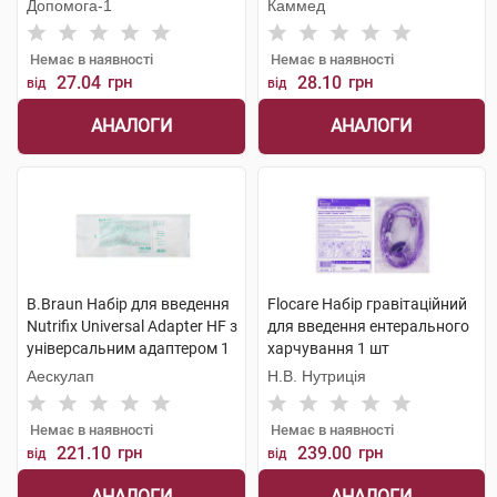
Допомога-1
Каммед
Немає в наявності
Немає в наявності
27.04
грн
28.10
грн
від
від
АНАЛОГИ
АНАЛОГИ
B.Braun Набір для введення
Flocare Набір гравітаційний
Nutrifix Universal Adapter HF з
для введення ентерального
універсальним адаптером 1
харчування 1 шт
шт
Аескулап
Н.В. Нутриція
Немає в наявності
Немає в наявності
221.10
грн
239.00
грн
від
від
АНАЛОГИ
АНАЛОГИ