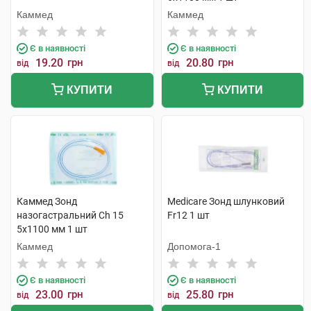
Каммед
Каммед
Є в наявності
Є в наявності
19.20
грн
20.80
грн
від
від
КУПИТИ
КУПИТИ
Каммед Зонд
Medicare Зонд шлунковий
назогастральний Ch 15
Fr12 1 шт
5х1100 мм 1 шт
Каммед
Допомога-1
Є в наявності
Є в наявності
23.00
грн
25.80
грн
від
від