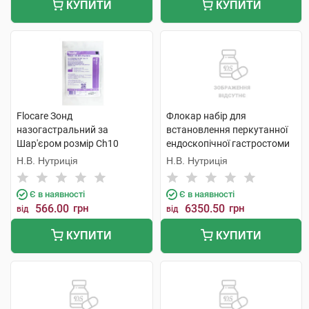
КУПИТИ
КУПИТИ
Flocare Зонд
Флокар набір для
назогастральний за
встановлення перкутанної
Шар'єром розмір Ch10
ендоскопічної гастростоми
довжина 110 см 1 шт
18 за Шар'єром 1 набір
Н.В. Нутриція
Н.В. Нутриція
Є в наявності
Є в наявності
566.00
грн
6350.50
грн
від
від
КУПИТИ
КУПИТИ