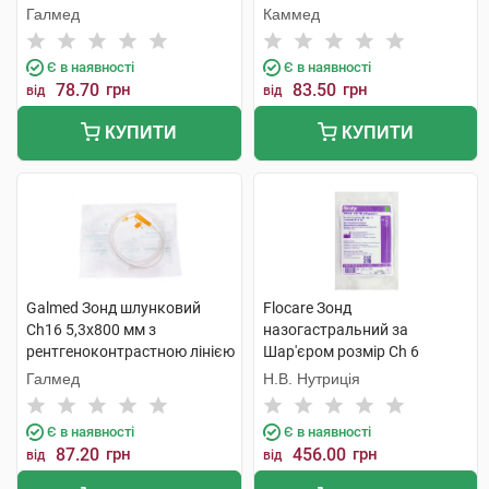
Галмед
Каммед
Є в наявності
Є в наявності
78.70
грн
83.50
грн
від
від
КУПИТИ
КУПИТИ
Galmed Зонд шлунковий
Flocare Зонд
Ch16 5,3x800 мм з
назогастральний за
рентгеноконтрастною лінією
Шар'єром розмір Ch 6
1 шт
довжина 60 см 1 шт
Галмед
Н.В. Нутриція
Є в наявності
Є в наявності
87.20
грн
456.00
грн
від
від