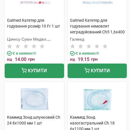
Galmed Катетер для
Galmed Катетер для
годування розмір 10 Fr 1 шт
годування немовлят
неградуйований Ch5 1,6x400
мм 1 шт
Цзянсу Суюн Медікл
Галмед
Метіріелс
Є в наявності
Є в наявності
14.00
грн
19.15
грн
від
від
КУПИТИ
КУПИТИ
Каммед Зонд шлунковий Ch
Каммед Зонд
24 8х1000 мм 1 шт
назогастральний Ch 18
6х1100 мм 1 шт