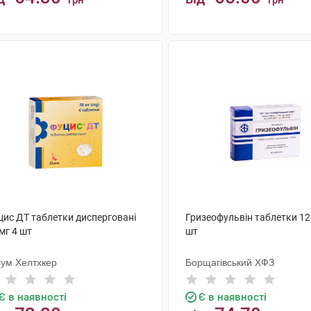
грн
грн
КУПИТИ
КУПИТИ
цис ДТ таблетки дисперговані
Гризеофульвін таблетки 12
мг 4 шт
шт
сум Хелтхкер
Борщагівський ХФЗ
Є в наявності
Є в наявності