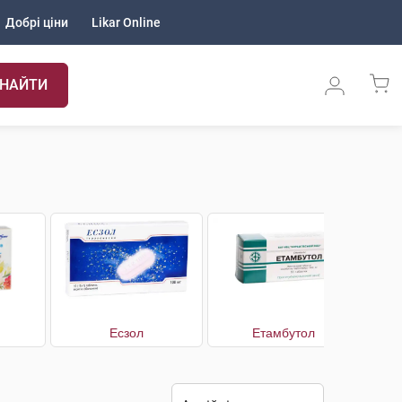
Добрі ціни
Likar Online
НАЙТИ
н
Есзол
Етамбутол