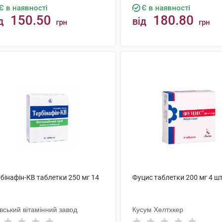
Є в наявності
Є в наявності
150.50
180.80
д
від
грн
грн
КУПИТИ
КУПИТИ
бінафін-КВ таблетки 250 мг 14
Фуцис таблетки 200 мг 4 ш
вський вітамінний завод
Кусум Хелтхкер