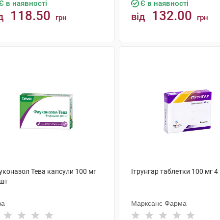
Є в наявності
Є в наявності
118.50
132.00
д
від
грн
грн
КУПИТИ
КУПИТИ
уконазол Тева капсули 100 мг
Ітрунгар таблетки 100 мг 4
 шт
ва
Марксанс Фарма