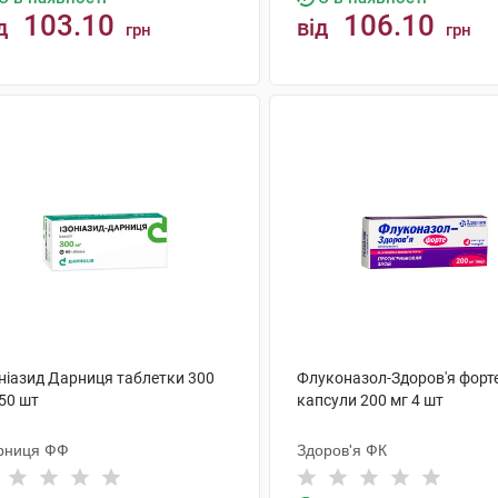
103.10
106.10
д
від
грн
грн
КУПИТИ
КУПИТИ
оніазид Дарниця таблетки 300
Флуконазол-Здоров'я форт
50 шт
капсули 200 мг 4 шт
рниця ФФ
Здоров'я ФК