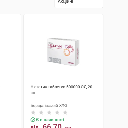
т
Ністатин таблетки 500000 ОД 20
шт
Борщагівський ХФЗ
Є в наявності
66.70
від