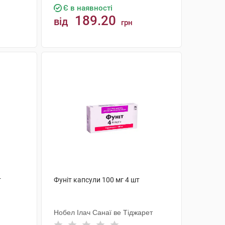
Є в наявності
189.20
від
грн
КУПИТИ
т
Фуніт капсули 100 мг 4 шт
Нобел Ілач Санаї ве Тіджарет