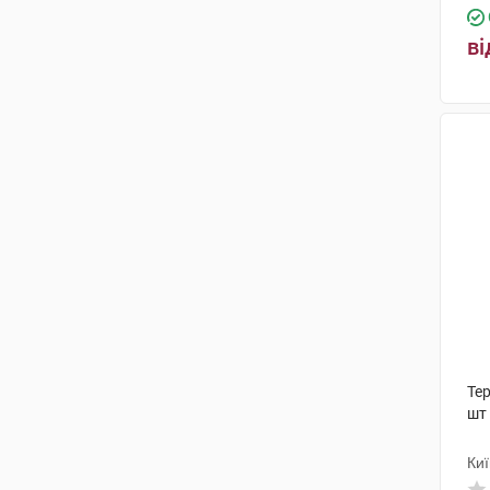
ві
Тер
шт
Киї