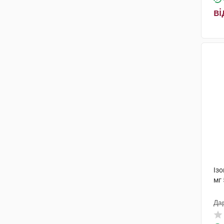
ві
Із
мг 
Да