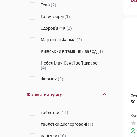
Тева
(2)
Галичфарм
(1)
Здоров'я ФК
(2)
Марксанс Фарма
(2)
Київський вітамінний завод
(1)
Нобел Ілач Санаї ве Тіджарет
(4)
Фармак
(3)
Дослідний завод ГНЦЛС
(1)
Форма випуску
Фу
50 
Юрія-Фарм
(1)
таблетки
(16)
К.О. Славія Фарм
(1)
Ку
таблетки дисперговані
(1)
Лабораторіос Ліконса
(2)
капсули
(16)