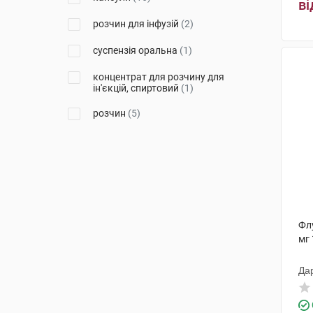
Фармекс Груп
(5)
ві
розчин для інфузій
(2)
Фарева Амбуаз
(1)
суспензія оральна
(1)
Новартіс Фарма
(1)
концентрат для розчину для
Янссен-Сілаг
(1)
ін'єкцій, спиртовий
(1)
розчин
(5)
Фл
мг 
Да