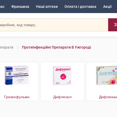
нас
Франшиза
Наші аптеки
Оплата і доставка
Акції
З
репарати
Протиінфекційні Препарати В Ужгороді
Гризеофульвін
Дифлюзол
Дифлюка