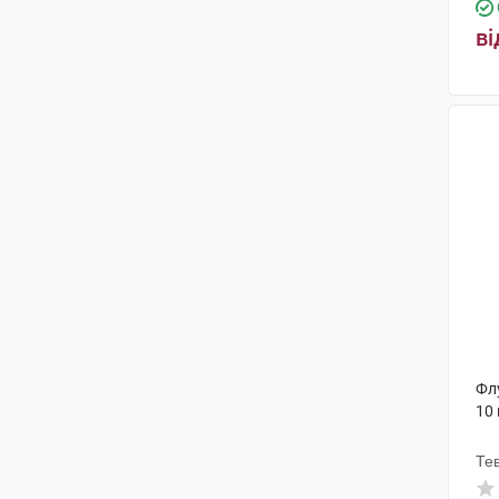
ві
Фл
10
Те