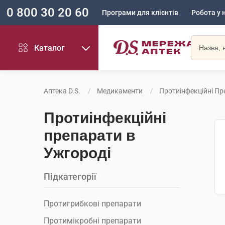
0 800 30 20 60
Програми для клієнтів
Робота у 
Каталог
Аптека D.S.
Медикаменти
Протиінфекційні П
Протиінфекційні
препарати в
Ужгороді
Підкатегорії
Протигрибкові препарати
Протимікробні препарати