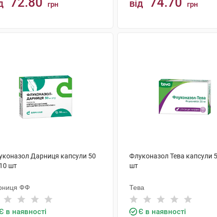
72.80
74.70
д
від
грн
грн
КУПИТИ
КУПИТИ
уконазол Дарниця капсули 50
Флуконазол Тева капсули 5
10 шт
шт
рниця ФФ
Тева
Є в наявності
Є в наявності