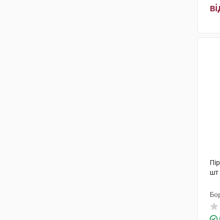
ві
Пір
шт
Бо