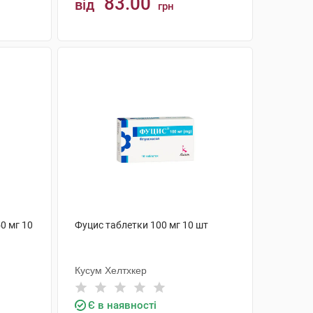
83.00
від
грн
КУПИТИ
0 мг 10
Фуцис таблетки 100 мг 10 шт
Кусум Хелтхкер
Є в наявності