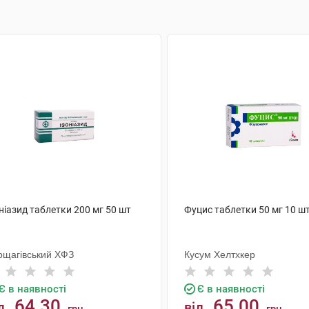
ніазид таблетки 200 мг 50 шт
Фуцис таблетки 50 мг 10 ш
рщагівський ХФЗ
Кусум Хелтхкер
Є в наявності
Є в наявності
64.30
65.00
д
від