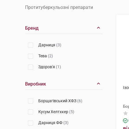
Протитуберкульозні препарати
Бренд
Дарниця
(3)
Тева
(2)
Здоров'я
(1)
Виробник
Ізо
Борщагівський ХФЗ
(6)
Бо
Кусум Хелтхкер
(5)
Дарниця ФФ
(3)
ві