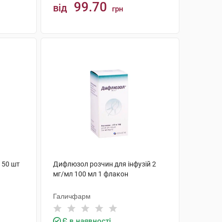
99.70
від
грн
КУПИТИ
 50 шт
Дифлюзол розчин для інфузій 2
мг/мл 100 мл 1 флакон
Галичфарм
Є в наявності