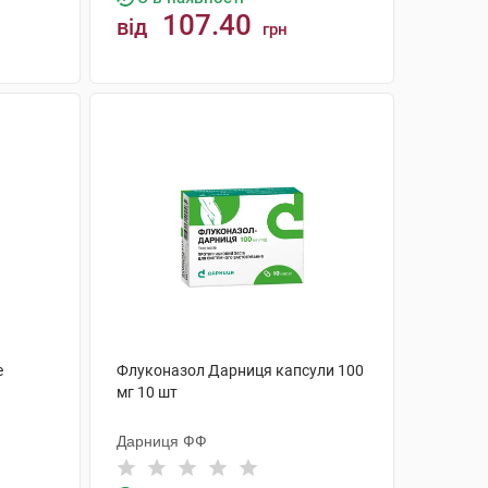
107.40
від
грн
КУПИТИ
е
Флуконазол Дарниця капсули 100
мг 10 шт
Дарниця ФФ