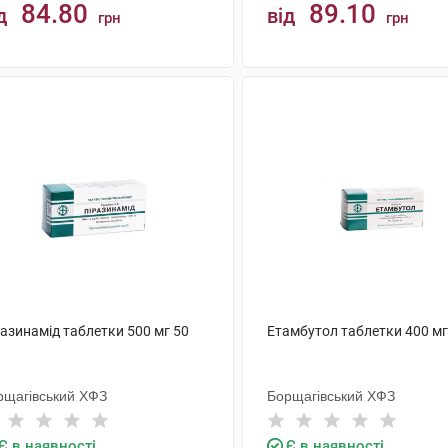
84.80
89.10
д
від
грн
грн
КУПИТИ
КУПИТИ
азинамід таблетки 500 мг 50
Етамбутол таблетки 400 мг
рщагівський ХФЗ
Борщагівський ХФЗ
Є в наявності
Є в наявності