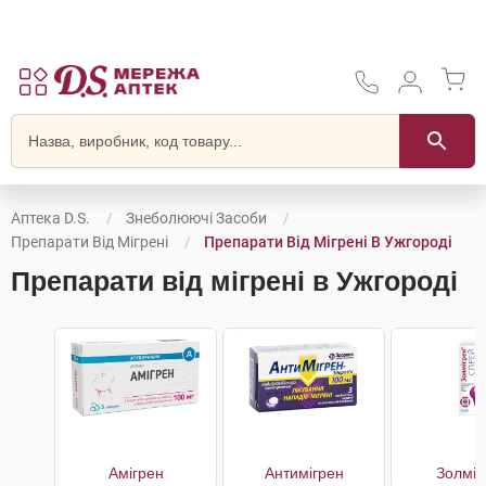
Аптека D.S.
Знеболюючі Засоби
Препарати Від Мігрені
Препарати Від Мігрені В Ужгороді
Препарати від мігрені в Ужгороді
Амігрен
Антимігрен
Золміг