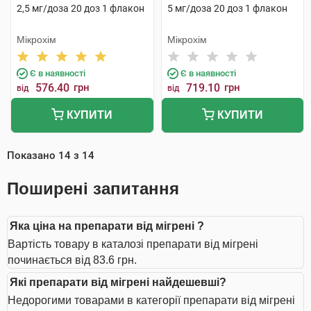
2,5 мг/доза 20 доз 1 флакон
5 мг/доза 20 доз 1 флакон
Мікрохім
Мікрохім
Є в наявності
Є в наявності
576.40
грн
719.10
грн
від
від
КУПИТИ
КУПИТИ
Показано
14
з
14
Поширені запитання
Яка ціна на препарати від мігрені ?
Вартість товару в каталозі препарати від мігрені
починається від 83.6 грн.
Які препарати від мігрені найдешевші?
Недорогими товарами в категорії препарати від мігрені