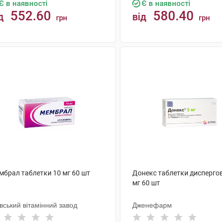
Є в наявності
Є в наявності
552.60
580.40
д
від
грн
грн
КУПИТИ
КУПИТИ
мбрал таблетки 10 мг 60 шт
Донекс таблетки диспергов
мг 60 шт
вський вітамінний завод
Дженефарм