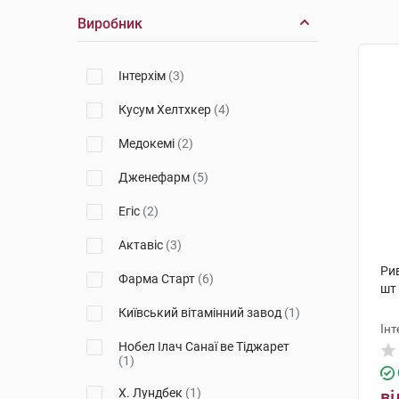
Виробник
Інтерхім
(3)
Кусум Хелтхкер
(4)
Медокемі
(2)
Дженефарм
(5)
Егіс
(2)
Актавіс
(3)
Рив
Фарма Старт
(6)
шт
Київський вітамінний завод
(1)
Інт
Нобел Ілач Санаї ве Тіджарет
(1)
Х. Лундбек
(1)
ві