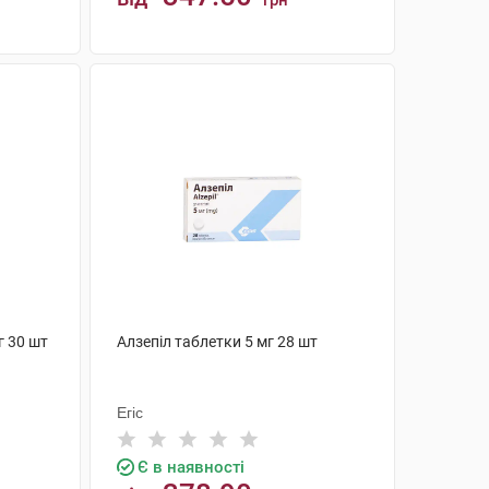
грн
КУПИТИ
г 30 шт
Алзепіл таблетки 5 мг 28 шт
Егіс
Є в наявності