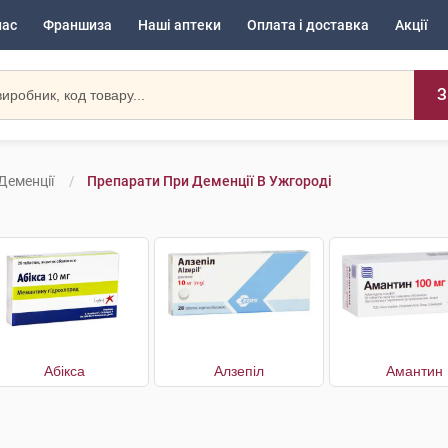
нас
Франшиза
Наші аптеки
Оплата і доставка
Акції
З
Деменції
Препарати При Деменції В Ужгороді
Абікса
Алзепіл
Амантин