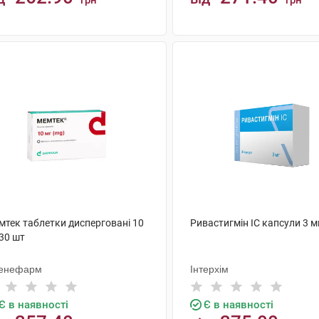
грн
грн
КУПИТИ
КУПИТИ
мтек таблетки дисперговані 10
Ривастигмін ІС капсули 3 м
30 шт
енефарм
Інтерхім
Є в наявності
Є в наявності