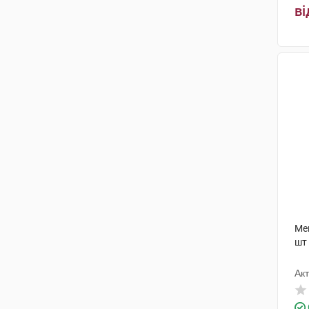
ві
Ме
шт
Акт