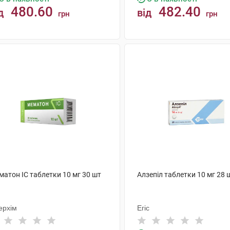
480.60
482.40
д
від
грн
грн
КУПИТИ
КУПИТИ
матон IC таблетки 10 мг 30 шт
Алзепіл таблетки 10 мг 28 
ерхім
Егіс