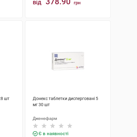
378.90
від
грн
КУПИТИ
28 шт
Донекс таблетки дисперговані 5
мг 30 шт
Дженефарм
Є в наявності