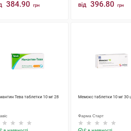
384.90
396.80
д
від
грн
грн
КУПИТИ
КУПИТИ
мантин Тева таблетки 10 мг 28
Мемокс таблетки 10 мг 30 
авіс
Фарма Старт
Є в наявності
Є в наявності