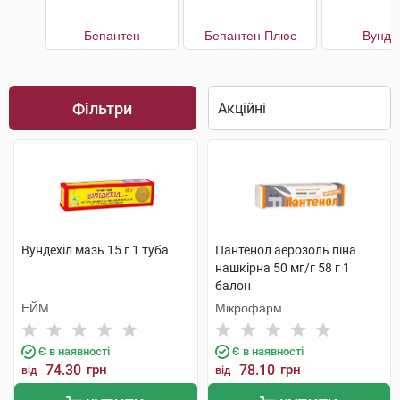
Бепантен
Бепантен Плюс
Вунде
Фільтри
Вундехіл мазь 15 г 1 туба
Пантенол аерозоль піна
нашкірна 50 мг/г 58 г 1
балон
ЕЙМ
Мікрофарм
Є в наявності
Є в наявності
74.30
грн
78.10
грн
від
від