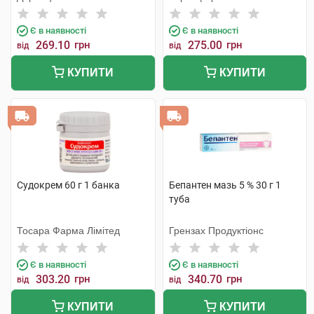
Є в наявності
Є в наявності
269.10
грн
275.00
грн
від
від
КУПИТИ
КУПИТИ
Судокрем 60 г 1 банка
Бепантен мазь 5 % 30 г 1
туба
Тосара Фарма Лімітед
Грензах Продуктіонс
Є в наявності
Є в наявності
303.20
грн
340.70
грн
від
від
КУПИТИ
КУПИТИ