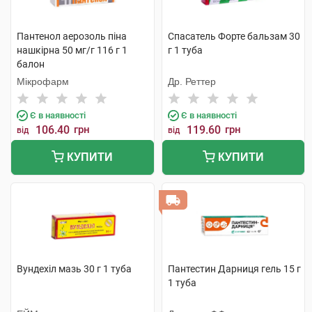
Пантенол аерозоль піна
Спасатель Форте бальзам 30
нашкірна 50 мг/г 116 г 1
г 1 туба
балон
Мікрофарм
Др. Реттер
Є в наявності
Є в наявності
106.40
грн
119.60
грн
від
від
КУПИТИ
КУПИТИ
Вундехіл мазь 30 г 1 туба
Пантестин Дарниця гель 15 г
1 туба