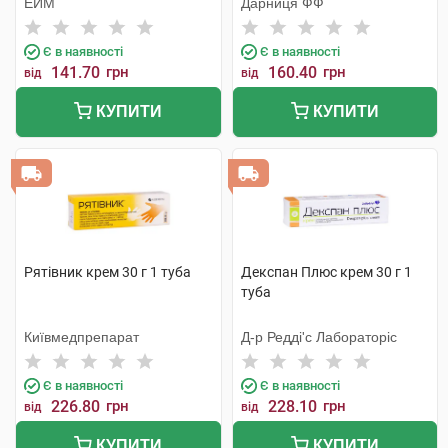
ЕЙМ
Дарниця ФФ
Є в наявності
Є в наявності
141.70
грн
160.40
грн
від
від
КУПИТИ
КУПИТИ
Рятівник крем 30 г 1 туба
Декспан Плюс крем 30 г 1
туба
Київмедпрепарат
Д-р Редді'с Лабораторіс
Є в наявності
Є в наявності
226.80
грн
228.10
грн
від
від
КУПИТИ
КУПИТИ