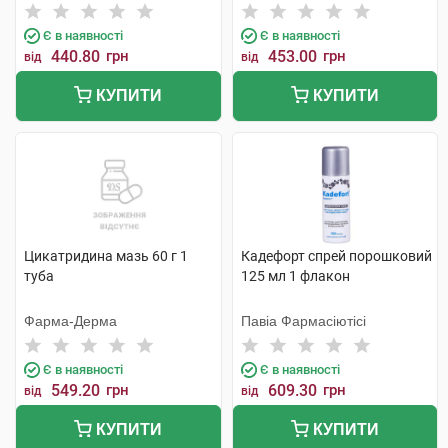
Є в наявності
Є в наявності
440.80
грн
453.00
грн
від
від
КУПИТИ
КУПИТИ
Цикатридина мазь 60 г 1
Кадефорт спрей порошковий
туба
125 мл 1 флакон
Фарма-Дерма
Павіа Фармасіютісі
Є в наявності
Є в наявності
549.20
грн
609.30
грн
від
від
КУПИТИ
КУПИТИ