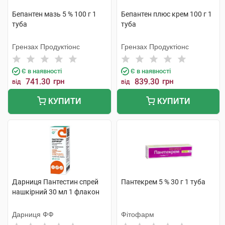
Бепантен мазь 5 % 100 г 1
Бепантен плюс крем 100 г 1
туба
туба
Грензах Продуктіонс
Грензах Продуктіонс
Є в наявності
Є в наявності
741.30
грн
839.30
грн
від
від
КУПИТИ
КУПИТИ
Дарниця Пантестин спрей
Пантекрем 5 % 30 г 1 туба
нашкірний 30 мл 1 флакон
Дарниця ФФ
Фітофарм