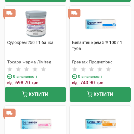
Судокрем 250 г 1 банка
Бепантен крем 5 % 100 г 1
туба
Тосара Фарма Лімітед
Грензах Продуктіонс
Є в наявності
Є в наявності
698.70
грн
740.90
грн
від
від
КУПИТИ
КУПИТИ