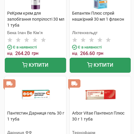
РеКрем крем для
Бепантен Плюс спрей
запобігання попрілості 30 мл
нашкірний 30 мл 1 флакон
1 туба
Бека Ілач Ве Кім'я
Ліхтенхельдт
Є в наявності
Є в наявності
264.20
грн
266.60
грн
від
від
КУПИТИ
КУПИТИ
Пантестин Дарниця гель 30 г
Arbor Vitae Пантенол Плюс
1 туба
30 г 1 туба
Дарниця ФФ
Тернофарм