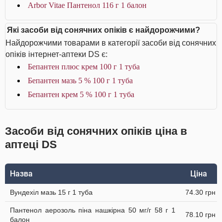
Arbor Vitae Пантенол 116 г 1 балон
Які засоби від сонячних опіків є найдорожчими?
Найдорожчими товарами в категорії засоби від сонячних
опіків інтернет-аптеки DS є:
Бепантен плюс крем 100 г 1 туба
Бепантен мазь 5 % 100 г 1 туба
Бепантен крем 5 % 100 г 1 туба
Засоби від сонячних опіків ціна в
аптеці DS
Назва
Ціна
Вундехіл мазь 15 г 1 туба
74.30 грн
Пантенол аерозоль піна нашкірна 50 мг/г 58 г 1
78.10 грн
балон