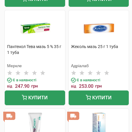
Пантенол Тева мазь 5 % 35 г
Жеколь мазь 25 г 1 туба
1 туба
Меркле
Адріалаб
Є в наявності
Є в наявності
247.90
грн
253.00
грн
від
від
КУПИТИ
КУПИТИ