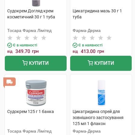
Судокрем Догляд крем
Цикатридина мазь 30 г 1
косметичний 30 г 1 туба
туба
Тосара Фарма Лімітед
Фарма-Дерма
Є в наявності
Є в наявності
349.70
грн
413.00
грн
від
від
КУПИТИ
КУПИТИ
Судокрем 125 г 1 банка
Цикатридина спрей для
зовнішного застосування
125 мл 1 флакон
Тосара Фарма Лімітед
Фарма-Дерма