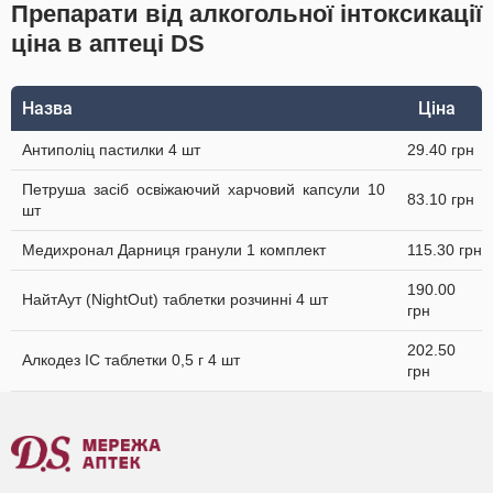
Препарати від алкогольної інтоксикації
ціна в аптеці DS
Назва
Ціна
Антиполіц пастилки 4 шт
29.40 грн
Петруша засіб освіжаючий харчовий капсули 10
83.10 грн
шт
Медихронал Дарниця гранули 1 комплект
115.30 грн
190.00
НайтАут (NightOut) таблетки розчинні 4 шт
грн
202.50
Алкодез IC таблетки 0,5 г 4 шт
грн