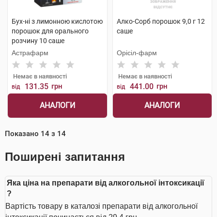
Бух-ні з лимонною кислотою
Алко-Сорб порошок 9,0 г 12
порошок для орального
саше
розчину 10 саше
Астрафарм
Орісіл-фарм
Немає в наявності
Немає в наявності
131.35
грн
441.00
грн
від
від
АНАЛОГИ
АНАЛОГИ
Показано
14
з
14
Поширені запитання
Яка ціна на препарати від алкогольної інтоксикації
?
Вартість товару в каталозі препарати від алкогольної