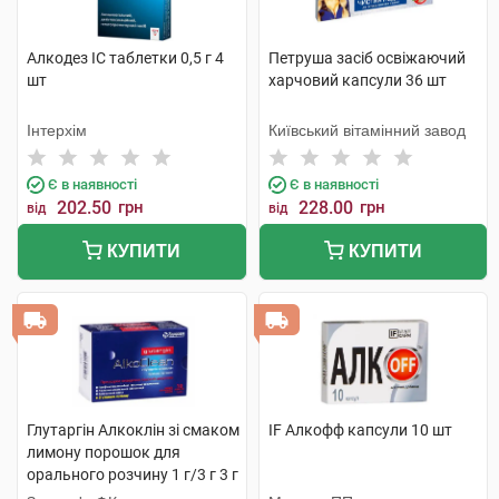
Алкодез IC таблетки 0,5 г 4
Петруша засіб освіжаючий
шт
харчовий капсули 36 шт
Інтерхім
Київський вітамінний завод
Є в наявності
Є в наявності
202.50
грн
228.00
грн
від
від
КУПИТИ
КУПИТИ
Глутаргiн Алкоклiн зі смаком
IF Алкофф капсули 10 шт
лимону порошок для
орального розчину 1 г/3 г 3 г
10 пакетів