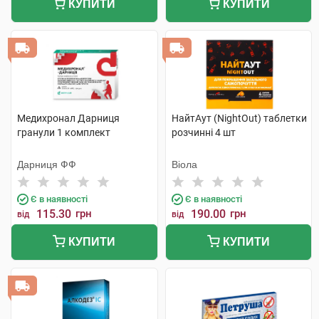
КУПИТИ
КУПИТИ
Медихронал Дарниця
НайтАут (NightOut) таблетки
гранули 1 комплект
розчинні 4 шт
Дарниця ФФ
Віола
Є в наявності
Є в наявності
115.30
грн
190.00
грн
від
від
КУПИТИ
КУПИТИ