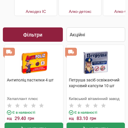
Алкодез IC
Алко-детокс
Алко-С
Фільтри
Антиполіц пастилки 4 шт
Петруша засіб освіжаючий
харчовий капсули 10 шт
Хелаплант плюс
Київський вітамінний завод
Є в наявності
Є в наявності
29.40
грн
83.10
грн
від
від