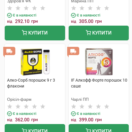
Здоров'я ФК
Марина ПП
Є в наявності
Є в наявності
292.10
грн
305.00
грн
від
від
КУПИТИ
КУПИТИ
Алко-Сорб порошок 9 г 3
IF Алкофф Форте порошок 10
флакони
саше
Орісіл-фарм
Чарлі ПП
Є в наявності
Є в наявності
362.00
грн
399.00
грн
від
від
КУПИТИ
КУПИТИ