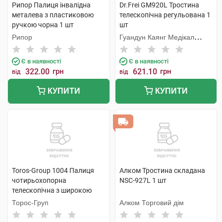
Рипор Палиця інвалідна
Dr.Frei GM920L Тростина
металева з пластиковою
телескопічна регульована 1
ручкою чорна 1 шт
шт
Рипор
Гуандун Каянг Медікал
Технолоджі
Є в наявності
Є в наявності
322.00
грн
621.10
грн
від
від
КУПИТИ
КУПИТИ
Toros-Group 1004 Палиця
Алком Тростина складана
чотирьохопорна
NSC-927L 1 шт
телескопічна з широкою
основою 1 шт
Торос-Груп
Алком Торговий дім