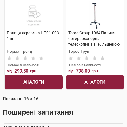
Палиця дерев'яна НТ-01-003
Toros-Group 1064 Палиця
1 шт
чотирьохопорна
телескопічна зі збільшеною
опорою 1 шт
Норма-Трейд
Торос-Груп
Немає в наявності
Немає в наявності
299.50
грн
798.00
грн
від
від
АНАЛОГИ
АНАЛОГИ
Показано
16
з
16
Поширені запитання