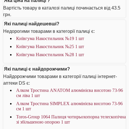
Яка ціна на палиці ?
Вартість товару в каталозі палиці починається від 43.5
грн.
Які палиці найдешевші?
Недорогими товарами в категорії палиці є:
Київгума Накостильник №19 1 шт
Київгума Накостильник №25 1 шт
Київгума Накостильник №28 1 шт
Які палиці є найдорожчими?
Найдорожчими товарами в категорії палиці інтернет-
аптеки DS є:
Алком Тростина ANATOM алюмінієва висотою 73-96
см ліва 1 шт
Алком Тростина SIMPLEX алюмінієва висотою 73-96
см 1 шт
Toros-Group 1064 Палиця чотирьохопорна телескопічна
зі збільшеною опорою 1 шт