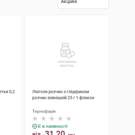
етки 0,2
Люголя розчин з гліцерином
розчин зовнішній 25 г 1 флакон
Тернофарм
Є в наявності
31.20
від