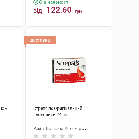
Є в наявності
122.60
від
грн
КУПИТИ
доставка
оном
Стрепсілс Оригінальний
льодяники 24 шт
Рекітт Бенкізер Хелскер
Інтернешнл