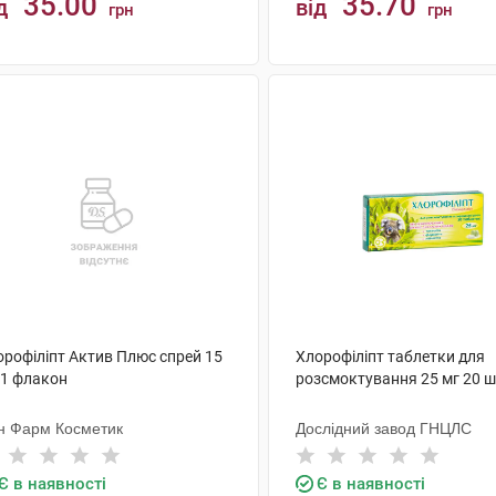
35.00
35.70
д
від
грн
грн
КУПИТИ
КУПИТИ
орофіліпт Актив Плюс спрей 15
Хлорофіліпт таблетки для
 1 флакон
розсмоктування 25 мг 20 ш
ін Фарм Косметик
Дослідний завод ГНЦЛС
Є в наявності
Є в наявності