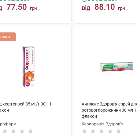
77.50
88.10
д
від
грн
грн
КУПИТИ
КУПИТИ
тавка
іксол спрей 85 мг/г 30 г 1
Ангілекс Здоров'я спрей дл
акон
ротової порожнини 30 мл 1
флакон
крофарм
Корпорація Здоров'я