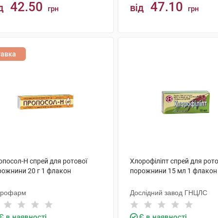
42.50
47.10
д
від
грн
грн
КУПИТИ
КУПИТИ
тавка
опосол-Н спрей для ротової
Хлорофіліпт спрей для рото
рожнини 20 г 1 флакон
порожнини 15 мл 1 флакон
крофарм
Дослідний завод ГНЦЛС
Є в наявності
Є в наявності