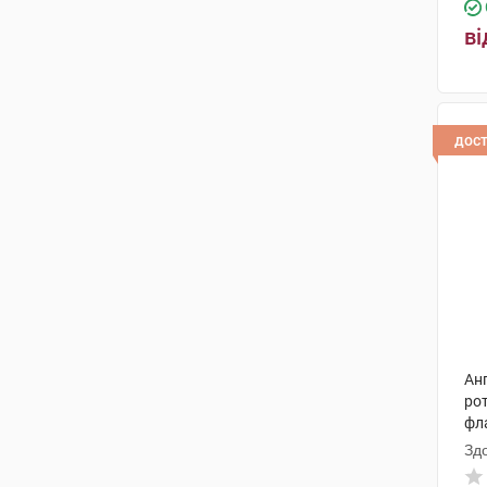
Дойче Хомеопаті-Уніон
(2)
ві
Сперко Україна
(1)
Біонорика
(2)
дос
Фамар
(1)
Фармалуче
(2)
Біологіше Хайльміттель Хеель
(3)
Нутрілінеа
(1)
Гелінгхем ГмбХ & Ко.
(1)
Аескулап
(1)
Анг
ро
Ананта Медікеар
(1)
фл
Зд