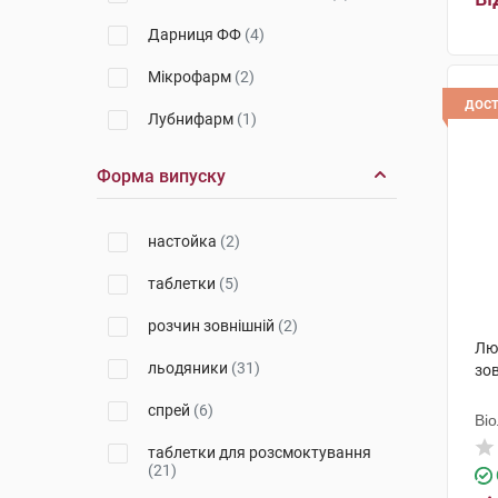
Дарниця ФФ
(4)
Мікрофарм
(2)
дос
Лубнифарм
(1)
Корпорація Здоров'я
(1)
Форма випуску
Здоров'я ФК
(2)
настойка
(2)
Рекітт Бенкізер Хелскер
Інтернешнл
(7)
таблетки
(5)
Мексмар Нечурел енд Хелсі
Продактс
(1)
розчин зовнішній
(2)
Люг
Георг Біосистеми
(2)
льодяники
(31)
зов
Галичфарм
(1)
спрей
(6)
Ві
Делфарм Бладел
(1)
таблетки для розсмоктування
(21)
Лозен Фарма
(2)