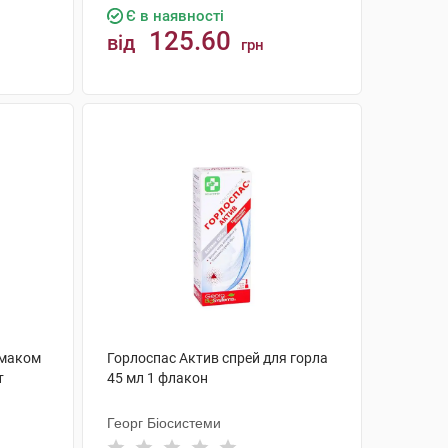
Є в наявності
125.60
від
грн
КУПИТИ
 смаком
Горлоспас Актив спрей для горла
т
45 мл 1 флакон
Георг Біосистеми