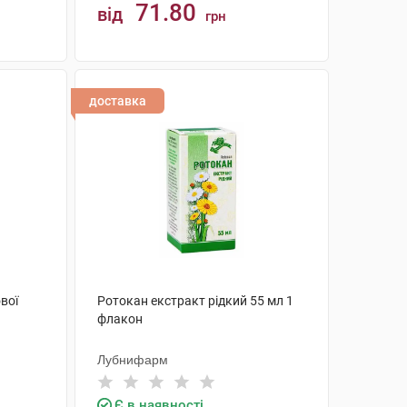
71.80
від
грн
КУПИТИ
доставка
вої
Ротокан екстракт рідкий 55 мл 1
флакон
Лубнифарм
Є в наявності