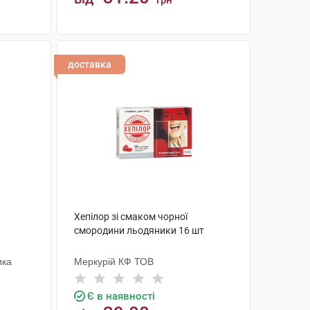
грн
КУПИТИ
доставка
1
Хепілор зі смаком чорної
смородини льодяники 16 шт
ика
Меркурій КФ ТОВ
Є в наявності