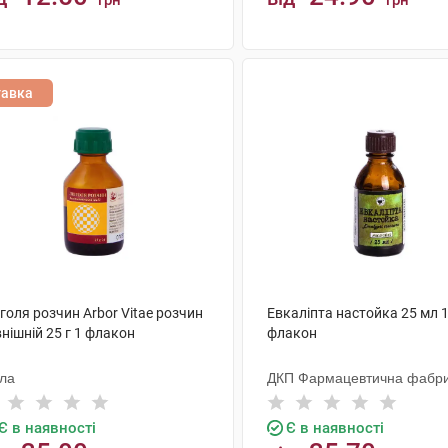
грн
грн
КУПИТИ
КУПИТИ
тавка
оля розчин Arbor Vitae розчин
Евкаліпта настойка 25 мл 
нішній 25 г 1 флакон
флакон
ола
ДКП Фармацевтична фабр
Є в наявності
Є в наявності