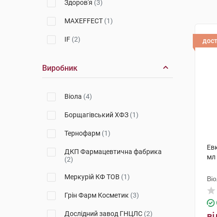
Здоров'я
(3)
MAXEFFECT
(1)
IF
(2)
дос
Виробник
Віола
(4)
Борщагівський ХФЗ
(1)
Тернофарм
(1)
Евк
ДКП Фармацевтична фабрика
мл
(2)
Меркурій КФ ТОВ
(1)
Ві
Грін Фарм Косметик
(3)
Дослідний завод ГНЦЛС
(2)
ві