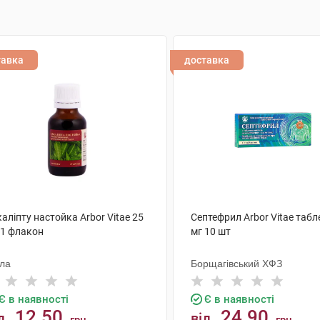
тавка
доставка
аліпту настойка Arbor Vitae 25
Септефрил Arbor Vitae табл
 1 флакон
мг 10 шт
ола
Борщагівський ХФЗ
Є в наявності
Є в наявності
12.50
24.90
д
від