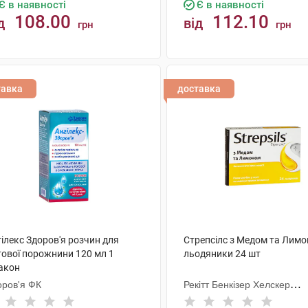
Є в наявності
Є в наявності
108.00
112.10
д
від
грн
грн
КУПИТИ
КУПИТИ
тавка
доставка
ілекс Здоров'я розчин для
Стрепсілс з Медом та Лим
тової порожнини 120 мл 1
льодяники 24 шт
акон
оров'я ФК
Рекітт Бенкізер Хелскер
Інтернешнл