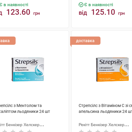
Є в наявності
Є в наявності
123.60
125.10
д
від
грн
грн
КУПИТИ
КУПИТИ
тавка
доставка
репсілс з Ментолом та
Стрепсілс з Вітаміном C зі
каліптом льодяники 24 шт
апельсина льодяники 24 ш
ітт Бенкізер Хелскер
Рекітт Бенкізер Хелскер
тернешнл
Інтернешнл