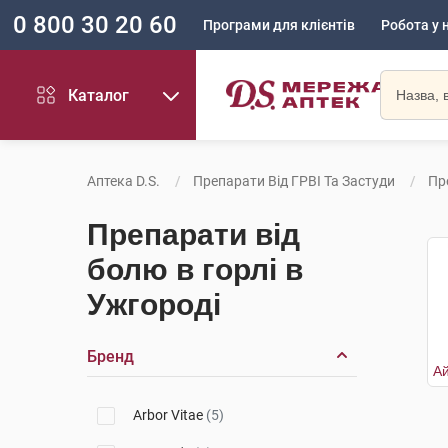
0 800 30 20 60
Програми для клієнтів
Робота у 
Каталог
Аптека D.S.
Препарати Від ГРВІ Та Застуди
Пр
Препарати від
болю в горлі в
Ужгороді
Бренд
Arbor Vitae
(5)