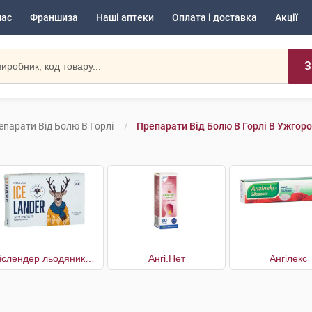
нас
Франшиза
Наші аптеки
Оплата і доставка
Акції
З
епарати Від Болю В Горлі
Препарати Від Болю В Горлі В Ужгоро
Айслендер льодяники для горла
Ангі.Нет
Ангілекс