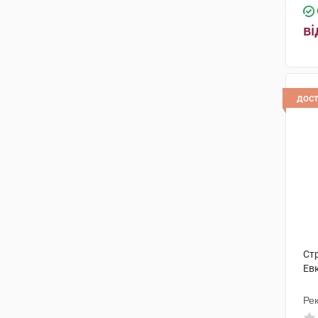
ві
дос
Ст
Ев
Рек
Ін