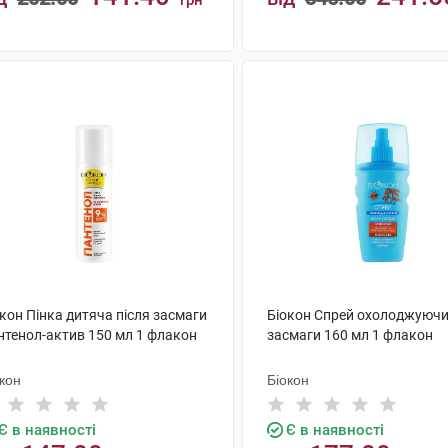
грн
КУПИТИ
КУПИТИ
кон Пінка дитяча після засмаги
Біокон Спрей охолоджуючи
нтенол-актив 150 мл 1 флакон
засмаги 160 мл 1 флакон
кон
Біокон
Є в наявності
Є в наявності