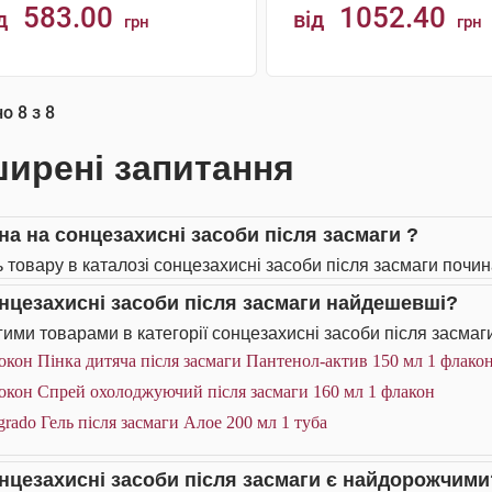
583.00
1052.40
д
від
грн
грн
АНАЛОГИ
АНАЛОГИ
но
8
з
8
ирені запитання
іна на сонцезахисні засоби після засмаги ?
ь товару в каталозі сонцезахисні засоби після засмаги почин
онцезахисні засоби після засмаги найдешевші?
ими товарами в категорії сонцезахисні засоби після засмаги
окон Пінка дитяча після засмаги Пантенол-актив 150 мл 1 флако
окон Спрей охолоджуючий після засмаги 160 мл 1 флакон
rado Гель після засмаги Алое 200 мл 1 туба
онцезахисні засоби після засмаги є найдорожчими