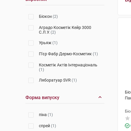
Біокон
(2)
Аградо Косметік Кейр 3000
С.Л.У.
(2)
Урьяж
(1)
П'єр Фабр Дермо-Косметик
(1)
Косметік Актів Інтернаціональ
(1)
Ляборатуар SVR
(1)
Біо
Форма випуску
Па
Біо
піна
(1)
спрей
(1)