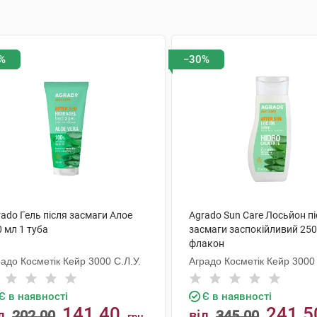
%
−30%
ado Гель після засмаги Алое
Agrado Sun Care Лосьйон п
 мл 1 туба
засмаги заспокійливий 250
флакон
адо Косметік Кейр 3000 С.Л.У.
Аградо Косметік Кейр 3000 
Є в наявності
Є в наявності
141.40
241.5
д
202.00
від
345.00