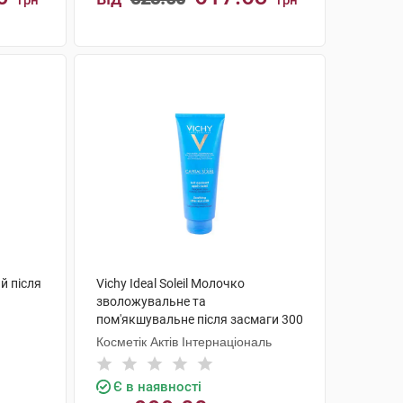
грн
грн
КУПИТИ
й після
Vichy Ideal Soleil Молочко
зволожувальне та
пом'якшувальне після засмаги 300
мл 1 флакон
Косметік Актів Інтернаціональ
Є в наявності