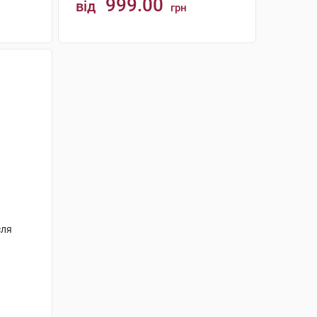
999.00
від
грн
КУПИТИ
сля