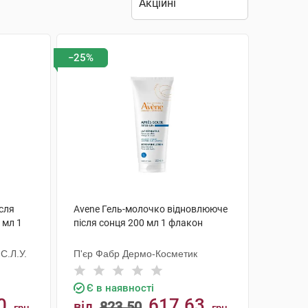
−25%
ісля
Avene Гель-молочко відновлюючe
 мл 1
після сонця 200 мл 1 флакон
С.Л.У.
П'єр Фабр Дермо-Косметик
Є в наявності
0
617.63
від
823.50