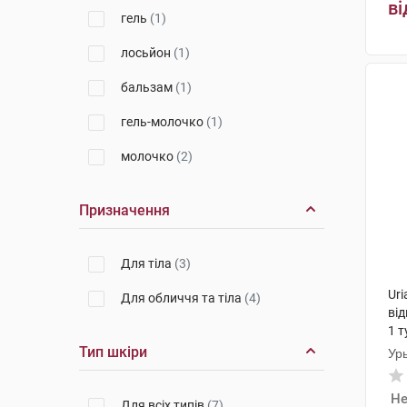
ві
гель
(1)
лосьйон
(1)
бальзам
(1)
гель-молочко
(1)
молочко
(2)
Призначення
Для тіла
(3)
Uri
Для обличчя та тіла
(4)
ві
1 т
Тип шкіри
Ур
Не
Для всіх типів
(7)