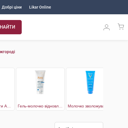
Добрі ціни
Likar Online
НАЙТИ
Ужгороді
Гель після засмаги Алое
Гель-молочко відновлюючe після сонця
Молочко зволожувальне та пом'якшувальне після засмаги
Мол