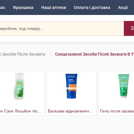
нас
Франшиза
Наші аптеки
Оплата і доставка
Акції
З
і Засоби Після Засмаги
Сонцезахисні Засоби Після Засмаги В 
Sun Care Лосьйон після засмаги заспокійливий
Бальзам відновлюючий після сонця