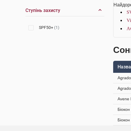
Найдоро
Ступінь захисту
SV
Vi
SPF50+
(1)
Av
Сон
Назва
Agrado
Agrado
Avene 
Біокон
Біокон