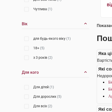
ві
Чутлива
(1)
Вік
Показа
Пош
для будь-якого віку
(1)
18+
(5)
Яка ц
з 3 років
(2)
Вартіст
Які с
Для кого
Недорог
Бі
Для дітей
(1)
Бі
Ag
Для дорослих
(5)
Для всіх
(2)
Які с