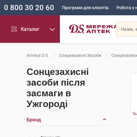
0 800 30 20 60
Програми для клієнтів
Робота у 
Каталог
Аптека D.S.
Сонцезахисні Засоби
Сонцезахисн
Сонцезахисні
засоби після
засмаги в
Ужгороді
Бренд