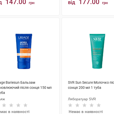
147.00
177.00
д
від
грн
грн
КУПИТИ
КУПИТИ
age Bariesun Бальзам
SVR Sun Secure Молочко пі
дновлюючий після сонця 150 мл
сонця 200 мл 1 туба
уба
ьяж
Ляборатуар SVR
має в наявності
Немає в наявності