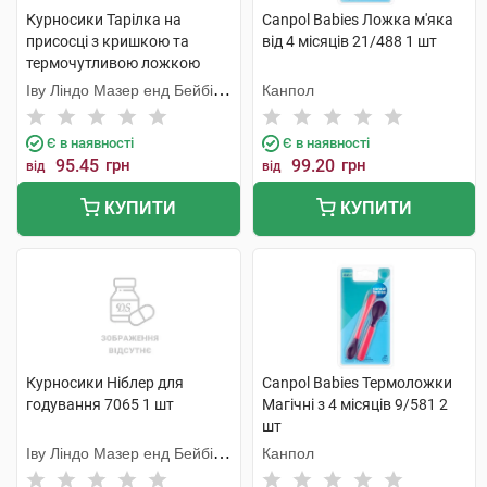
Курносики Тарілка на
Canpol Babies Ложка м'яка
присосці з кришкою та
від 4 місяців 21/488 1 шт
термочутливою ложкою
7055 1 шт
Іву Ліндо Мазер енд Бейбі
Канпол
Продактс
Є в наявності
Є в наявності
95.45
грн
99.20
грн
від
від
КУПИТИ
КУПИТИ
Курносики Ніблер для
Canpol Babies Термоложки
годування 7065 1 шт
Магічні з 4 місяців 9/581 2
шт
Іву Ліндо Мазер енд Бейбі
Канпол
Продактс