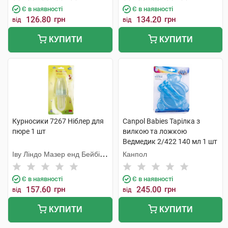
Є в наявності
Є в наявності
126.80
грн
134.20
грн
від
від
КУПИТИ
КУПИТИ
Курносики 7267 Ніблер для
Canpol Babies Тарілка з
пюре 1 шт
вилкою та ложкою
Ведмедик 2/422 140 мл 1 шт
Іву Ліндо Мазер енд Бейбі
Канпол
Продактс
Є в наявності
Є в наявності
157.60
грн
245.00
грн
від
від
КУПИТИ
КУПИТИ