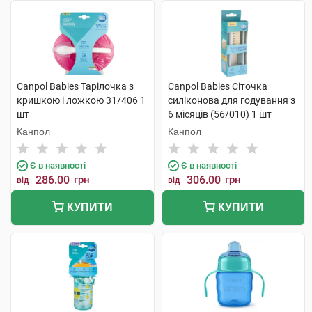
Canpol Babies Тарілочка з
Canpol Babies Сіточка
кришкою і ложкою 31/406 1
силіконова для годування з
шт
6 місяців (56/010) 1 шт
Канпол
Канпол
Є в наявності
Є в наявності
286.00
грн
306.00
грн
від
від
КУПИТИ
КУПИТИ