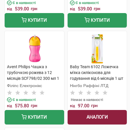
Є в наявності
Є в наявності
539.00
грн
539.00
грн
від
від
КУПИТИ
КУПИТИ
Avent Philips Чашка з
Baby Team 6102 Ложечка
трубочкою рожева з 12
м'яка силіконова для
місяців SCF798/02 300 мл 1
годування від 6 місяців 1 шт
шт
Філіпс Електронікс
Нінгбо Раффіні ЛТД
Є в наявності
Немає в наявності
575.80
грн
97.00
грн
від
від
АНАЛОГИ
КУПИТИ