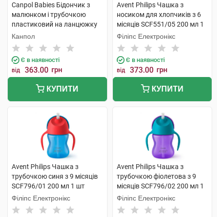
Canpol Babies Бідончик з
Avent Philips Чашка з
малюнком і трубочкою
носиком для хлопчиків з 6
пластиковий на ланцюжку
місяців SCF551/05 200 мл 1
4/102 1 шт
шт
Канпол
Філіпс Електронікс
Є в наявності
Є в наявності
363.00
грн
373.00
грн
від
від
КУПИТИ
КУПИТИ
Avent Philips Чашка з
Avent Philips Чашка з
трубочкою синя з 9 місяців
трубочкою фіолетова з 9
SCF796/01 200 мл 1 шт
місяців SCF796/02 200 мл 1
шт
Філіпс Електронікс
Філіпс Електронікс