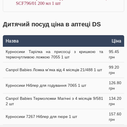
SCF796/01 200 мл 1 шт
Дитячий посуд ціна в аптеці DS
Назва
Ціна
Курносики Тарілка на присосці з кришкою та
95.45
термочутливою ложкою 7055 1 шт
грн
99.20
Canpol Babies Ложка м'яка від 4 місяців 21/488 1 шт
грн
126.80
Курносики Ніблер для годування 7065 1 шт
грн
Canpol Babies Термоложки Магічні з 4 місяців 9/581
134.20
2 шт
грн
157.60
Курносики 7267 Ніблер для пюре 1 шт
грн