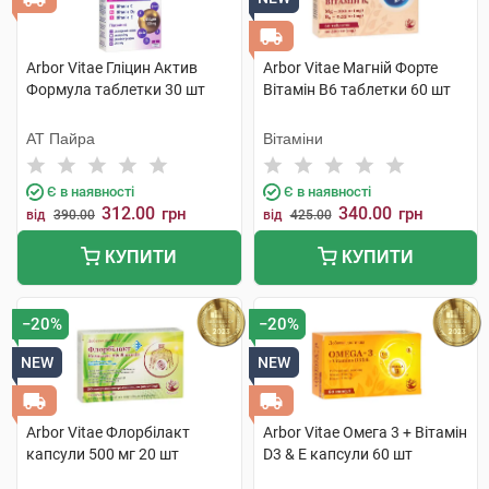
Arbor Vitae Гліцин Актив
Arbor Vitae Магній Форте
Формула таблетки 30 шт
Вітамін В6 таблетки 60 шт
АТ Пайра
Вітаміни
Є в наявності
Є в наявності
312.00
340.00
грн
грн
від
390.00
від
425.00
КУПИТИ
КУПИТИ
−20%
−20%
NEW
NEW
Arbor Vitae Флорбілакт
Arbor Vitae Омега 3 + Вітамін
капсули 500 мг 20 шт
D3 & Е капсули 60 шт