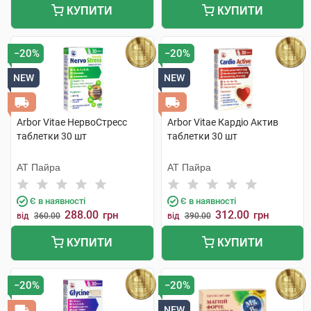
КУПИТИ
КУПИТИ
−20%
−20%
NEW
NEW
Arbor Vitae НервоСтресс
Arbor Vitae Кардіо Актив
таблетки 30 шт
таблетки 30 шт
АТ Пайра
АТ Пайра
Є в наявності
Є в наявності
288.00
312.00
грн
грн
від
360.00
від
390.00
КУПИТИ
КУПИТИ
−20%
−20%
NEW