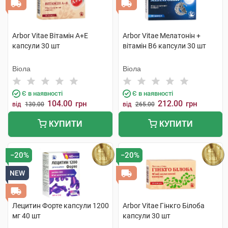
Arbor Vitae Вітамін A+Е
Arbor Vitae Мелатонін +
капсули 30 шт
вітамін В6 капсули 30 шт
Віола
Віола
Є в наявності
Є в наявності
104.00
212.00
грн
грн
від
130.00
від
265.00
КУПИТИ
КУПИТИ
−20%
−20%
NEW
Лецитин Форте капсули 1200
Arbor Vitae Гінкго Білоба
мг 40 шт
капсули 30 шт