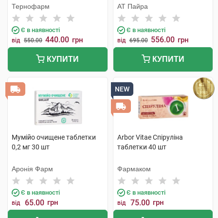
Тернофарм
АТ Пайра
Є в наявності
Є в наявності
440.00
556.00
грн
грн
від
550.00
від
695.00
КУПИТИ
КУПИТИ
NEW
Мумійо очищене таблетки
Arbor Vitae Спіруліна
0,2 мг 30 шт
таблетки 40 шт
Аронія Фарм
Фармаком
Є в наявності
Є в наявності
65.00
грн
75.00
грн
від
від