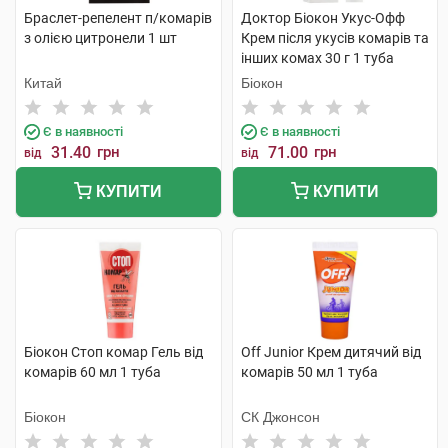
Браслет-репелент п/комарів
Доктор Біокон Укус-Офф
з олією цитронели 1 шт
Крем після укусів комарів та
інших комах 30 г 1 туба
Китай
Біокон
Є в наявності
Є в наявності
31.40
грн
71.00
грн
від
від
КУПИТИ
КУПИТИ
Біокон Стоп комар Гель від
Off Junior Крем дитячий від
комарів 60 мл 1 туба
комарів 50 мл 1 туба
Біокон
СК Джонсон