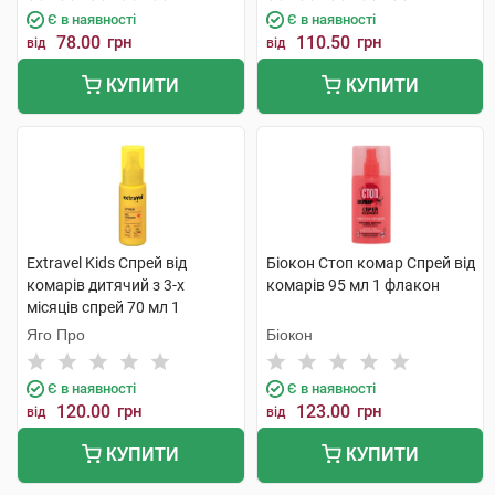
Є в наявності
Є в наявності
78.00
грн
110.50
грн
від
від
КУПИТИ
КУПИТИ
Extravel Kids Спрей від
Біокон Стоп комар Спрей від
комарів дитячий з 3-х
комарів 95 мл 1 флакон
місяців спрей 70 мл 1
флакон
Яго Про
Біокон
Є в наявності
Є в наявності
120.00
грн
123.00
грн
від
від
КУПИТИ
КУПИТИ