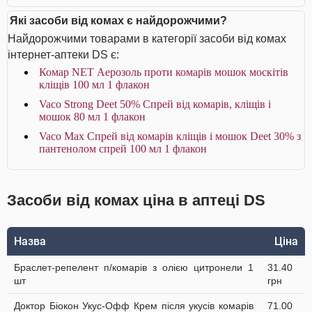
Які засоби від комах є найдорожчими?
Найдорожчими товарами в категорії засоби від комах
інтернет-аптеки DS є:
Комар NET Аерозоль проти комарів мошок москітів
кліщів 100 мл 1 флакон
Vaco Strong Deet 50% Спрей від комарів, кліщів і
мошок 80 мл 1 флакон
Vaco Max Спрей від комарів кліщів і мошок Deet 30% з
пантенолом спрей 100 мл 1 флакон
Засоби від комах ціна в аптеці DS
Назва
Ціна
Браслет-репелент п/комарів з олією цитронели 1
31.40
шт
грн
Доктор Біокон Укус-Офф Крем після укусів комарів
71.00