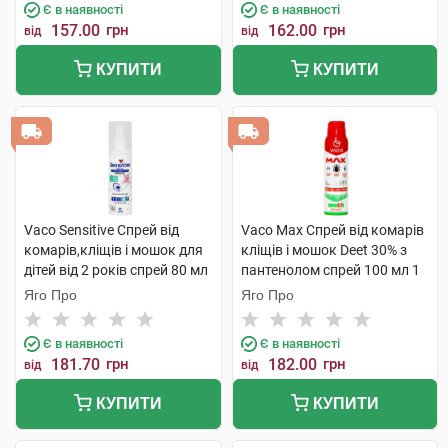
Є в наявності
Є в наявності
157.00
грн
162.00
грн
від
від
КУПИТИ
КУПИТИ
Vaco Sensitive Спрей від
Vaco Max Спрей від комарів
комарів,кліщів і мошок для
кліщів і мошок Deet 30% з
дітей від 2 років спрей 80 мл
пантенолом спрей 100 мл 1
1 флакон
флакон
Яго Про
Яго Про
Є в наявності
Є в наявності
181.70
грн
182.00
грн
від
від
КУПИТИ
КУПИТИ