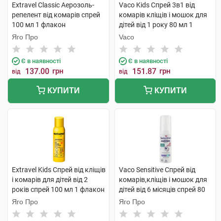
Extravel Classic Аерозоль-
Vaco Kids Cпрей 3в1 від
репелент від комарів спрей
комарів кліщів і мошок для
100 мл 1 флакон
дітей від 1 року 80 мл 1
балон
Яго Про
Vaco
Є в наявності
Є в наявності
137.00
грн
151.87
грн
від
від
КУПИТИ
КУПИТИ
Extravel Kids Спрей від кліщів
Vaco Sensitive Спрей від
і комарів для дітей від 2
комарів,кліщів і мошок для
років спрей 100 мл 1 флакон
дітей від 6 місяців спрей 80
мл 1 флакон
Яго Про
Яго Про