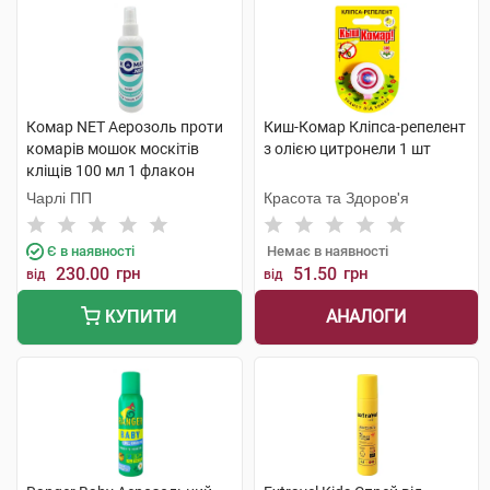
Комар NET Аерозоль проти
Киш-Комар Кліпса-репелент
комарів мошок москітів
з олією цитронели 1 шт
кліщів 100 мл 1 флакон
Чарлі ПП
Красота та Здоров'я
Є в наявності
Немає в наявності
230.00
грн
51.50
грн
від
від
АНАЛОГИ
КУПИТИ