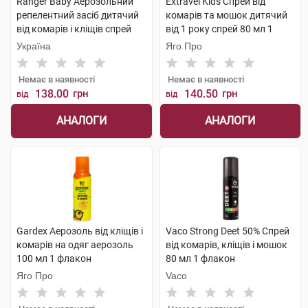
Ranger Baby Аерозольний
Extravel Kids Спрей від
репелентний засіб дитячий
комарів та мошок дитячий
від комарів і кліщів спрей
від 1 року спрей 80 мл 1
150 мл 1 флакон
флакон
Україна
Яго Про
Немає в наявності
Немає в наявності
138.00
грн
140.50
грн
від
від
АНАЛОГИ
АНАЛОГИ
Gardex Аерозоль від кліщів і
Vaco Strong Deet 50% Спрей
комарів на одяг аерозоль
від комарів, кліщів і мошок
100 мл 1 флакон
80 мл 1 флакон
Яго Про
Vaco