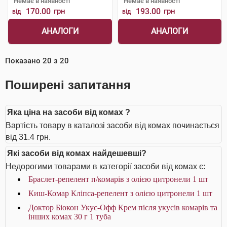
Немає в наявності
Немає в наявності
170.00
грн
193.00
грн
від
від
АНАЛОГИ
АНАЛОГИ
Показано
20
з
20
Поширені запитання
Яка ціна на засоби від комах ?
Вартість товару в каталозі засоби від комах починається
від 31.4 грн.
Які засоби від комах найдешевші?
Недорогими товарами в категорії засоби від комах є:
Браслет-репелент п/комарів з олією цитронели 1 шт
Киш-Комар Кліпса-репелент з олією цитронели 1 шт
Доктор Біокон Укус-Офф Крем після укусів комарів та
інших комах 30 г 1 туба