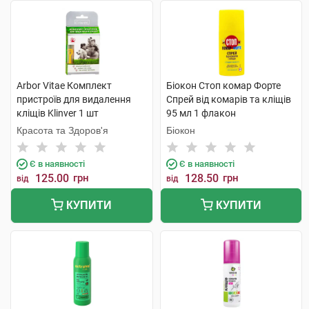
Arbor Vitae Комплект
Біокон Стоп комар Форте
пристроїв для видалення
Спрей від комарів та кліщів
кліщів Klinver 1 шт
95 мл 1 флакон
Красота та Здоров'я
Біокон
Є в наявності
Є в наявності
125.00
грн
128.50
грн
від
від
КУПИТИ
КУПИТИ