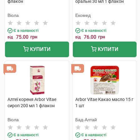
флакон
оральні 30 мл 1 флакон
Віола
Екомед
Є в наявності
Є в наявності
75.00
грн
76.00
грн
від
від
КУПИТИ
КУПИТИ
Алтеї кореня Arbor Vitae
Arbor Vitae Какао масло 15 г
сироп 200 мл 1 флакон
1 шт
Віола
Бад-Алтай
Є в наявності
Є в наявності