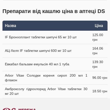
Препарати від кашлю ціна в аптеці DS
Назва
Ціна
125.00
IF Бронхоплант таблетки шипучі 65 мг 10 шт
грн
164.06
АЦ-Хелп IF таблетки шипучі 600 мг 10 шт
грн
139.30
Евкабал бальзам емульсія 40 мл 1 туба
грн
Arbor Vitae Солодки кореня сироп 200 мл 1
96.00 грн
флакон
Амброксолу гідрохлорид Arbor Vitae таблетки 30
18.50 грн
мг 20 шт