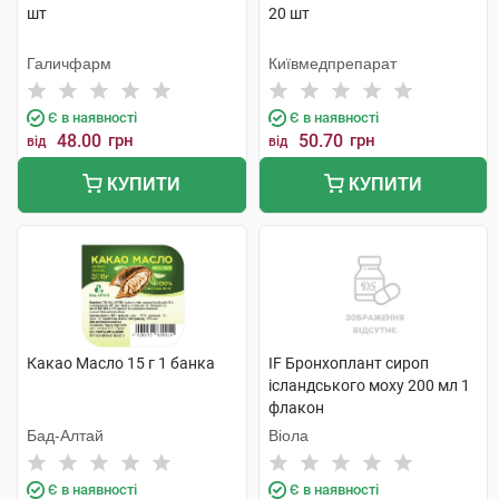
шт
20 шт
Галичфарм
Київмедпрепарат
Є в наявності
Є в наявності
48.00
грн
50.70
грн
від
від
КУПИТИ
КУПИТИ
Какао Масло 15 г 1 банка
IF Бронхоплант сироп
ісландського моху 200 мл 1
флакон
Бад-Алтай
Віола
Є в наявності
Є в наявності