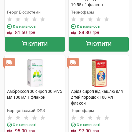
19,55 г 1 флакон
Георг Біосистеми
Тернофарм
Є в наявності
Є в наявності
81.50
грн
84.30
грн
від
від
КУПИТИ
КУПИТИ
Амброксол 30 сироп 30 мг/5
Аріда сироп від кашлю для
мл 100 мл 1 флакон
дітей порошок 100 мл 1
флакон
Борщагівський ХФЗ
Тернофарм
Є в наявності
Є в наявності
95.00
грн
97.90
грн
від
від