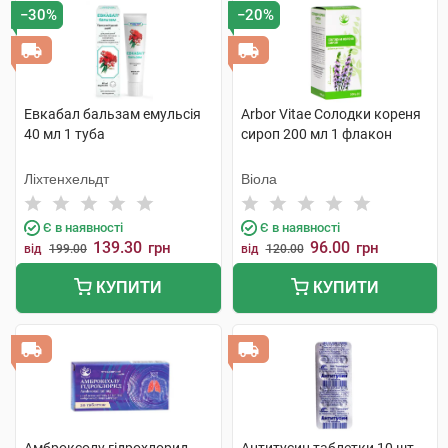
−30%
−20%
Евкабал бальзам емульсія
Arbor Vitae Солодки кореня
40 мл 1 туба
сироп 200 мл 1 флакон
Ліхтенхельдт
Віола
Є в наявності
Є в наявності
139.30
96.00
грн
грн
від
199.00
від
120.00
КУПИТИ
КУПИТИ