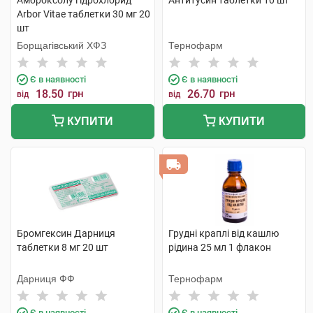
Амброксолу гідрохлорид
Антитусин таблетки 10 шт
Arbor Vitae таблетки 30 мг 20
шт
Борщагівський ХФЗ
Тернофарм
Є в наявності
Є в наявності
18.50
грн
26.70
грн
від
від
КУПИТИ
КУПИТИ
Бромгексин Дарниця
Грудні краплі від кашлю
таблетки 8 мг 20 шт
рідина 25 мл 1 флакон
Дарниця ФФ
Тернофарм
Є в наявності
Є в наявності