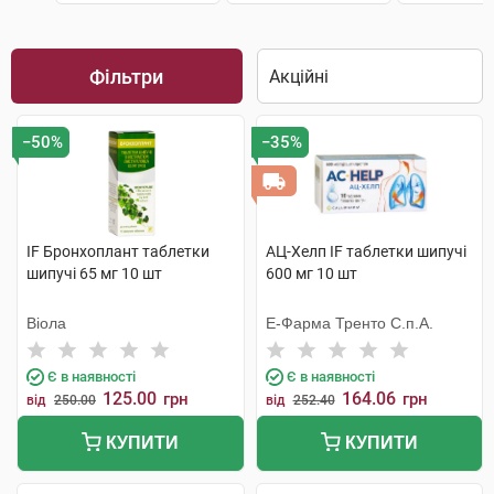
Фільтри
−50%
−35%
IF Бронхоплант таблетки
АЦ-Хелп IF таблетки шипучі
шипучі 65 мг 10 шт
600 мг 10 шт
Віола
Е-Фарма Тренто С.п.А.
Є в наявності
Є в наявності
125.00
164.06
грн
грн
від
250.00
від
252.40
КУПИТИ
КУПИТИ