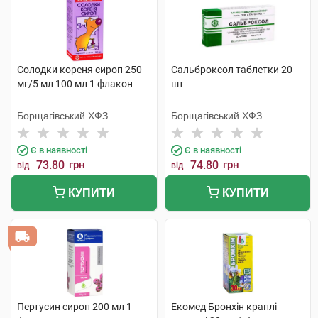
Солодки кореня сироп 250
Сальброксол таблетки 20
мг/5 мл 100 мл 1 флакон
шт
Борщагівський ХФЗ
Борщагівський ХФЗ
Є в наявності
Є в наявності
73.80
грн
74.80
грн
від
від
КУПИТИ
КУПИТИ
Пертусин сироп 200 мл 1
Екомед Бронхін краплі