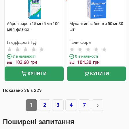
Аброл сироп 15 мг/5 мл 100
Мукалтин таблетки 50 мг 30
мл 1 флакон
шт
Гледфарм ЛТД
Галичфарм
Є в наявності
Є в наявності
103.60
грн
104.30
грн
від
від
КУПИТИ
КУПИТИ
Показано
36
з
229
1
2
3
4
7
›
Поширені запитання