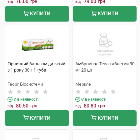
76.00
грн
79.00
грн
від
від
КУПИТИ
КУПИТИ
Гірчичний бальзам дитячий
Амброксол Тева таблетки 30
з 1 року 30 г 1 туба
мг 20 шт
Георг Біосистеми
Меркле
Є в наявності
Є в наявності
80.50
грн
80.80
грн
від
від
КУПИТИ
КУПИТИ