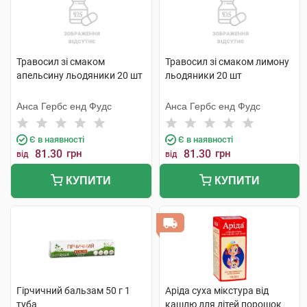
Травосил зі смаком
Травосил зі смаком лимону
апельсину льодяники 20 шт
льодяники 20 шт
Анса Гербc енд Фудс
Анса Гербc енд Фудс
Є в наявності
Є в наявності
81.30
грн
81.30
грн
від
від
КУПИТИ
КУПИТИ
Гірчичний бальзам 50 г 1
Аріда суха мікстура від
туба
кашлю для дітей порошок