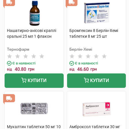
Нашатирно-анісові краплі
Бромгексин 8 Берлін-Хемі
оральні 25 мл 1 флакон
таблетки 8 мг 25 шт
Тернофарм
Берлін-Хемі
Є в наявності
Є в наявності
40.80
грн
46.60
грн
від
від
КУПИТИ
КУПИТИ
Мукалтин таблетки 50 мг 10
Амброксол таблетки 30 мг