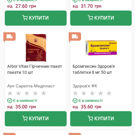
27.60
грн
31.70
грн
від
від
КУПИТИ
КУПИТИ
Arbor Vitae Гірчичник-пакет
Бромгексин Здоров'я
пакети 10 шт
таблетки 8 мг 50 шт
Ауп Сарепта-Медіпласт
Здоров'я ФК
Є в наявності
Є в наявності
35.00
грн
35.60
грн
від
від
КУПИТИ
КУПИТИ