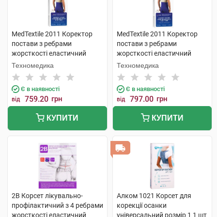
MedTextile 2011 Коректор
MedTextile 2011 Коректор
постави з ребрами
постави з ребрами
жорсткості еластичний
жорсткості еластичний
розмір L 1 шт
розмір М 1 шт
Техномедика
Техномедика
Є в наявності
Є в наявності
759.20
грн
797.00
грн
від
від
КУПИТИ
КУПИТИ
2B Корсет лікувально-
Алком 1021 Корсет для
профілактичний з 4 ребрами
корекції осанки
жорсткості еластичний
універсальний розмір 1 1 шт