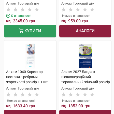
Алком Торговий дім
Алком Торговий дім
Є в наявності
Немає в наявності
2345.00
грн
959.00
грн
від
від
АНАЛОГИ
КУПИТИ
Алком 1040 Коректор
Алком 2027 Бандаж
постави з ребрами
післяопераційний
жорсткості розмір 1 1 шт
торакальний жіночий розмір
3 1 шт
Алком Торговий дім
Алком Торговий дім
Немає в наявності
Немає в наявності
1633.40
грн
1853.00
грн
від
від