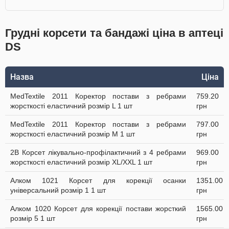
Грудні корсети та бандажі ціна в аптеці
DS
Назва
Ціна
MedTextile 2011 Коректор постави з ребрами
759.20
жорсткості еластичний розмір L 1 шт
грн
MedTextile 2011 Коректор постави з ребрами
797.00
жорсткості еластичний розмір М 1 шт
грн
2B Корсет лікувально-профілактичний з 4 ребрами
969.00
жорсткості еластичний розмір XL/XXL 1 шт
грн
Алком 1021 Корсет для корекції осанки
1351.00
універсальний розмір 1 1 шт
грн
Алком 1020 Корсет для корекції постави жорсткий
1565.00
розмір 5 1 шт
грн