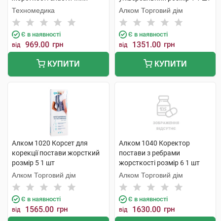
розмір XL/XXL 1 шт
Техномедика
Алком Торговий дім
Є в наявності
Є в наявності
969.00
грн
1351.00
грн
від
від
КУПИТИ
КУПИТИ
Алком 1020 Корсет для
Алком 1040 Коректор
корекції постави жорсткий
постави з ребрами
розмір 5 1 шт
жорсткості розмір 6 1 шт
Алком Торговий дім
Алком Торговий дім
Є в наявності
Є в наявності
1565.00
грн
1630.00
грн
від
від