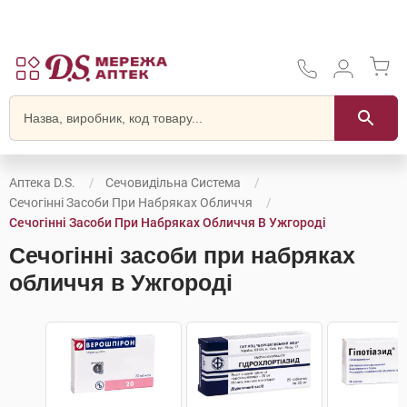
Аптека D.S.
Сечовидільна Система
Сечогінні Засоби При Набряках Обличчя
Сечогінні Засоби При Набряках Обличчя В Ужгороді
Сечогінні засоби при набряках
обличчя в Ужгороді