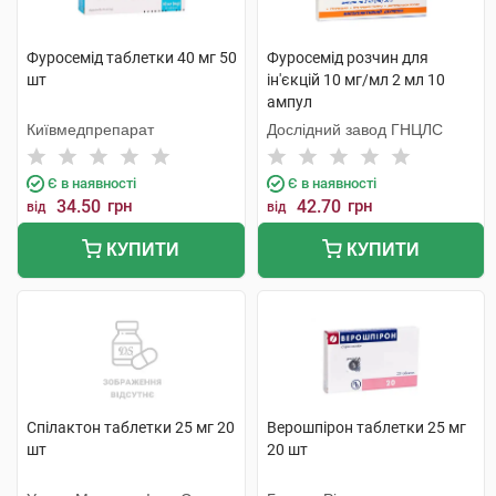
Фуросемід таблетки 40 мг 50
Фуросемід розчин для
шт
ін'єкцій 10 мг/мл 2 мл 10
ампул
Київмедпрепарат
Дослідний завод ГНЦЛС
Є в наявності
Є в наявності
34.50
грн
42.70
грн
від
від
КУПИТИ
КУПИТИ
Спілактон таблетки 25 мг 20
Верошпірон таблетки 25 мг
шт
20 шт