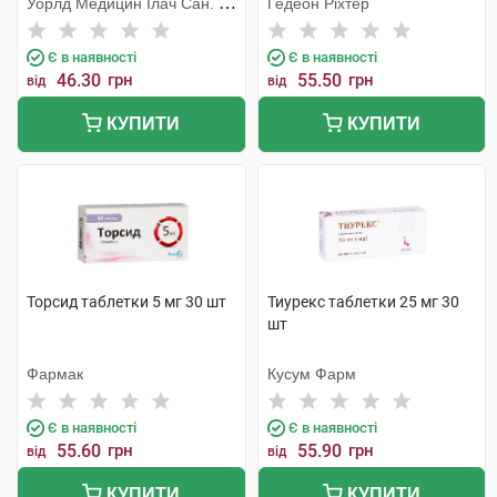
Уорлд Медицин Ілач Сан. Ве
Гедеон Ріхтер
Тідж
Є в наявності
Є в наявності
46.30
грн
55.50
грн
від
від
КУПИТИ
КУПИТИ
Торсид таблетки 5 мг 30 шт
Тиурекс таблетки 25 мг 30
шт
Фармак
Кусум Фарм
Є в наявності
Є в наявності
55.60
грн
55.90
грн
від
від
КУПИТИ
КУПИТИ