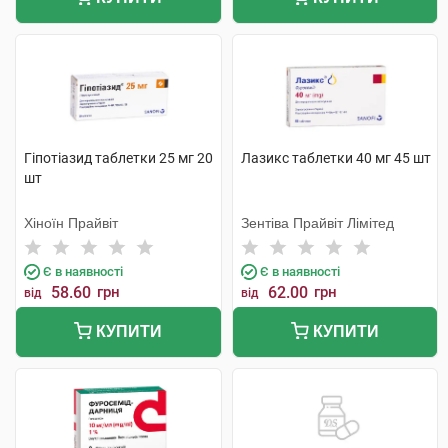
Гіпотіазид таблетки 25 мг 20
Лазикс таблетки 40 мг 45 шт
шт
Хіноїн Прайвіт
Зентіва Прайвіт Лімітед
Є в наявності
Є в наявності
58.60
грн
62.00
грн
від
від
КУПИТИ
КУПИТИ