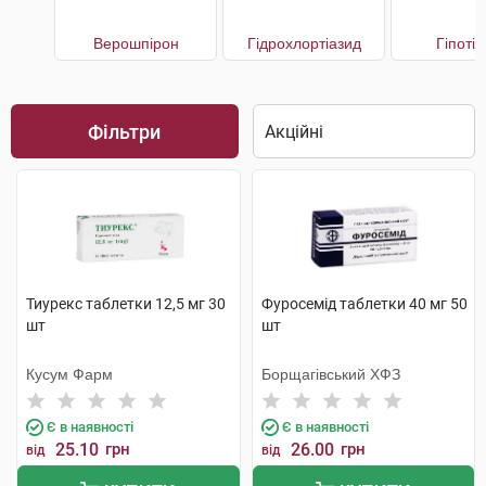
Верошпірон
Гідрохлортіазид
Гіпоті
Фільтри
Тиурекс таблетки 12,5 мг 30
Фуросемід таблетки 40 мг 50
шт
шт
Кусум Фарм
Борщагівський ХФЗ
Є в наявності
Є в наявності
25.10
грн
26.00
грн
від
від