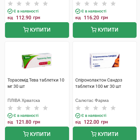
Є в наявності
Є в наявності
112.90
грн
116.20
грн
від
від
КУПИТИ
КУПИТИ
Торасемід Тева таблетки 10
Спіронолактон Сандоз
мг 30 шт
таблетки 100 мг 30 шт
ПЛІВА Хрватска
Салютас Фарма
Є в наявності
Є в наявності
121.80
грн
122.00
грн
від
від
КУПИТИ
КУПИТИ