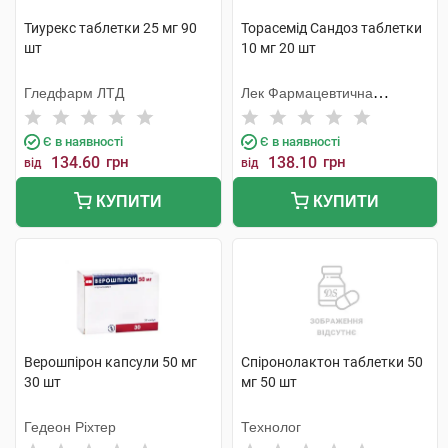
Тиурекс таблетки 25 мг 90
Торасемід Сандоз таблетки
шт
10 мг 20 шт
Гледфарм ЛТД
Лек Фармацевтична
компанія
Є в наявності
Є в наявності
134.60
грн
138.10
грн
від
від
КУПИТИ
КУПИТИ
Верошпірон капсули 50 мг
Спіронолактон таблетки 50
30 шт
мг 50 шт
Гедеон Ріхтер
Технолог