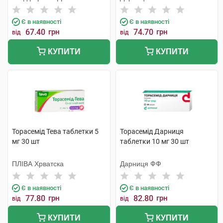
Є в наявності
Є в наявності
67.40
грн
74.70
грн
від
від
КУПИТИ
КУПИТИ
Торасемід Тева таблетки 5
Торасемід Дарниця
мг 30 шт
таблетки 10 мг 30 шт
ПЛІВА Хрватска
Дарниця ФФ
Є в наявності
Є в наявності
77.80
грн
82.80
грн
від
від
КУПИТИ
КУПИТИ