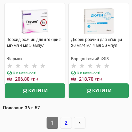
Торсид розчин для ін'єкцій 5
Діорен розчин для ін'єкцій
мг/мл 4 мл 5 ампул
20 мг/4 мл 4 мл 5 ампул
Фармак
Борщагівський ХФЗ
Є в наявності
Є в наявності
206.80
грн
218.70
грн
від
від
КУПИТИ
КУПИТИ
Показано
36
з
57
1
2
›