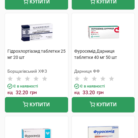
КУПИТИ
КУПИТИ
Гідрохлортіазид таблетки 25
Фуросемід Дарниця
мг 20 шт
таблетки 40 мг 50 шт
Борщагівський ХФЗ
Дарниця ФФ
Є в наявності
Є в наявності
32.20
грн
33.20
грн
від
від
КУПИТИ
КУПИТИ