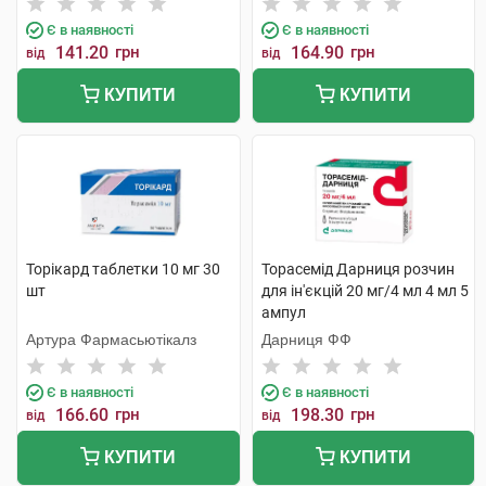
Є в наявності
Є в наявності
141.20
грн
164.90
грн
від
від
КУПИТИ
КУПИТИ
Торікард таблетки 10 мг 30
Торасемід Дарниця розчин
шт
для ін'єкцій 20 мг/4 мл 4 мл 5
ампул
Артура Фармасьютікалз
Дарниця ФФ
Є в наявності
Є в наявності
166.60
грн
198.30
грн
від
від
КУПИТИ
КУПИТИ