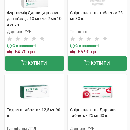
Фуросемід Дарниця розчин
Спіронолактон таблетки 25
для ін'єкцій 10 мг/мл 2 мл 10
мг 30 шт
ампул
Дарниця ФФ
Технолог
Є в наявності
Є в наявності
64.70
грн
65.90
грн
від
від
КУПИТИ
КУПИТИ
Тиурекс таблетки 12,5 мг 90
Спіронолактон Дарниця
шт
таблетки 25 мг 30 шт
Гледфарм ЛТД
Дарниця ФФ