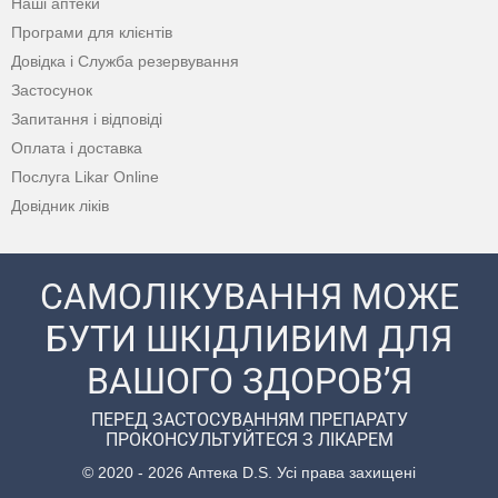
Наші аптеки
Програми для клієнтів
Довідка і Служба резервування
Застосунок
Запитання і відповіді
Оплата і доставка
Послуга Likar Online
Довідник ліків
САМОЛІКУВАННЯ МОЖЕ
БУТИ ШКІДЛИВИМ ДЛЯ
ВАШОГО ЗДОРОВ’Я
ПЕРЕД ЗАСТОСУВАННЯМ ПРЕПАРАТУ
ПРОКОНСУЛЬТУЙТЕСЯ З ЛІКАРЕМ
© 2020 - 2026 Аптека D.S. Усі права захищені