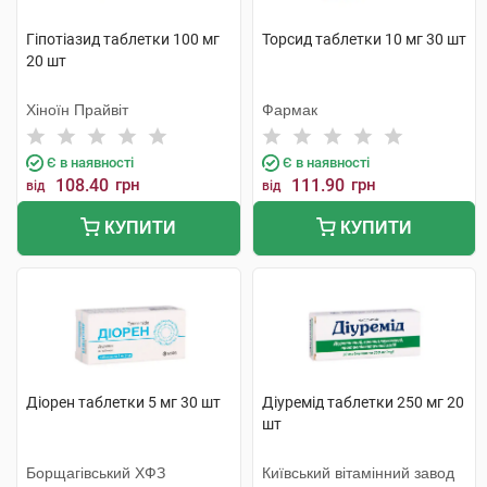
Гіпотіазид таблетки 100 мг
Торсид таблетки 10 мг 30 шт
20 шт
Хіноїн Прайвіт
Фармак
Є в наявності
Є в наявності
108.40
грн
111.90
грн
від
від
КУПИТИ
КУПИТИ
Діорен таблетки 5 мг 30 шт
Діуремід таблетки 250 мг 20
шт
Борщагівський ХФЗ
Київський вітамінний завод