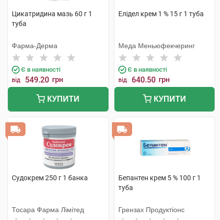
Цикатридина мазь 60 г 1
Елідел крем 1 % 15 г 1 туба
туба
Фарма-Дерма
Меда Меньюфекчеринг
Є в наявності
Є в наявності
549.20
грн
640.50
грн
від
від
КУПИТИ
КУПИТИ
Судокрем 250 г 1 банка
Бепантен крем 5 % 100 г 1
туба
Тосара Фарма Лімітед
Грензах Продуктіонс