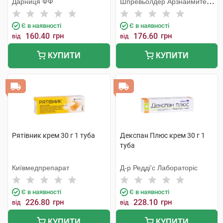
Дарниця ФФ
Шпревьолдер Арзнаймитель
Гмбх
Є в наявності
Є в наявності
160.40
грн
176.60
грн
від
від
КУПИТИ
КУПИТИ
Рятівник крем 30 г 1 туба
Декспан Плюс крем 30 г 1
туба
Київмедпрепарат
Д-р Редді'с Лабораторіс
Є в наявності
Є в наявності
226.80
грн
228.10
грн
від
від
КУПИТИ
КУПИТИ