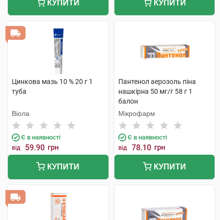
КУПИТИ
КУПИТИ
Цинкова мазь 10 % 20 г 1
Пантенол аерозоль піна
туба
нашкірна 50 мг/г 58 г 1
балон
Віола
Мікрофарм
Є в наявності
Є в наявності
59.90
грн
78.10
грн
від
від
КУПИТИ
КУПИТИ