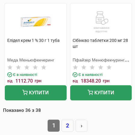
Елідел крем 1 % 30 г 1 туба
Сібінкво таблетки 200 мг 28
шт
Меда Меньюфекчеринг
Пфайзер Менюфекчуринг
Дойчленд
Є в наявності
Є в наявності
1112.70
грн
18348.20
грн
від
від
КУПИТИ
КУПИТИ
Показано
36
з
38
1
2
›