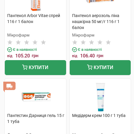
Пантенол Arbor Vitae спрей
Пантенол аерозоль піна
116 г 1 балон
нашкірна 50 мг/г 116 г 1
балон
Мікрофарм
Мікрофарм
Є в наявності
Є в наявності
105.20
грн
106.40
грн
від
від
КУПИТИ
КУПИТИ
Пантестин Дарниця гель 15 г
Медідерм крем 100 г 1 туба
1 туба