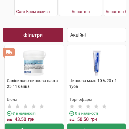
Care Крем захисний для тіла з окисом цинку та Сінодор
Бепантен
Бепантен С
Фільтри
Саліцилово-цинкова паста
Цинкова мазь 10 % 20 г 1
25 г 1 банка
туба
Віола
Тернофарм
Є в наявності
Є в наявності
43.50
грн
50.50
грн
від
від