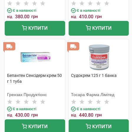
Є в наявності
Є в наявності
380.00
грн
410.00
грн
від
від
КУПИТИ
КУПИТИ
Бепантен Сенсідерм крем 50
Судокрем 125 г 1 банка
г 1 туба
Грензах Продуктіонс
Тосара Фарма Лімітед
Є в наявності
Є в наявності
430.00
грн
440.80
грн
від
від
КУПИТИ
КУПИТИ