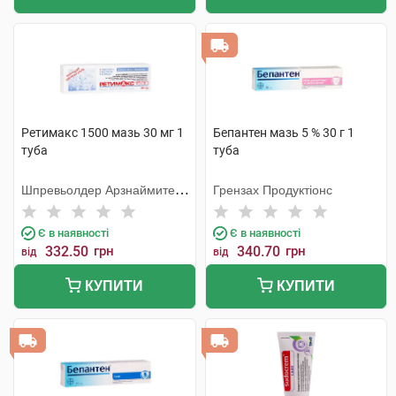
Ретимакс 1500 мазь 30 мг 1
Бепантен мазь 5 % 30 г 1
туба
туба
Шпревьолдер Арзнаймитель
Грензах Продуктіонс
Гмбх
Є в наявності
Є в наявності
332.50
грн
340.70
грн
від
від
КУПИТИ
КУПИТИ