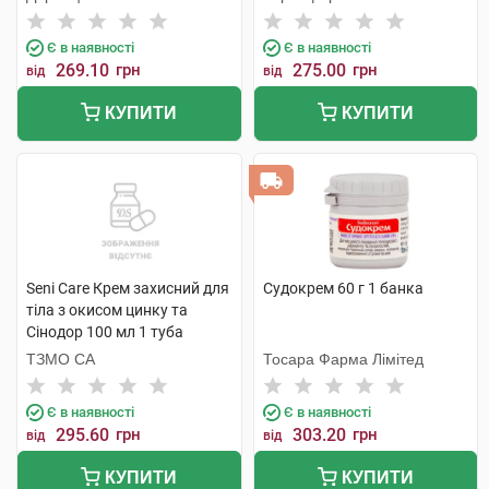
Є в наявності
Є в наявності
269.10
грн
275.00
грн
від
від
КУПИТИ
КУПИТИ
Seni Care Крем захисний для
Судокрем 60 г 1 банка
тіла з окисом цинку та
Сінодор 100 мл 1 туба
ТЗМО СА
Тосара Фарма Лімітед
Є в наявності
Є в наявності
295.60
грн
303.20
грн
від
від
КУПИТИ
КУПИТИ