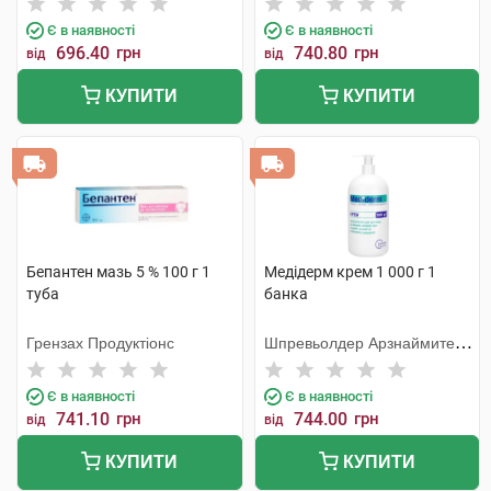
Є в наявності
Є в наявності
696.40
грн
740.80
грн
від
від
КУПИТИ
КУПИТИ
Бепантен мазь 5 % 100 г 1
Медідерм крем 1 000 г 1
туба
банка
Грензах Продуктіонс
Шпревьолдер Арзнаймитель
Гмбх
Є в наявності
Є в наявності
741.10
грн
744.00
грн
від
від
КУПИТИ
КУПИТИ