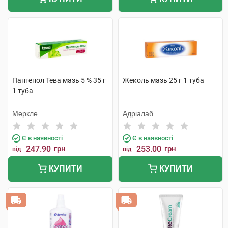
Пантенол Тева мазь 5 % 35 г
Жеколь мазь 25 г 1 туба
1 туба
Меркле
Адріалаб
Є в наявності
Є в наявності
247.90
грн
253.00
грн
від
від
КУПИТИ
КУПИТИ