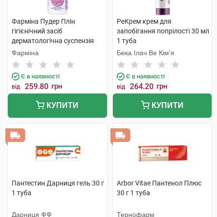
Фарміна Пудер Плін
РеКрем крем для
гігієнічний засіб
запобігання попрілості 30 мл
дерматологічна суспензія
1 туба
рідка пудра 100 г 1 флакон
Фарміна
Бека Ілач Ве Кім'я
Є в наявності
Є в наявності
259.80
грн
264.20
грн
від
від
КУПИТИ
КУПИТИ
Пантестин Дарниця гель 30 г
Arbor Vitae Пантенол Плюс
1 туба
30 г 1 туба
Дарниця ФФ
Тернофарм