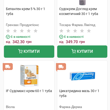
Бепантен крем 5 % 30 г 1
Судокрем Догляд крем
туба
косметичний 30 г 1 туба
Грензах Продуктіонс
Тосара Фарма Лімітед
Є в наявності
Є в наявності
342.30
грн
349.70
грн
від
від
КУПИТИ
КУПИТИ
IF Судомакс крем 60 г 1 туба
Цикатридина мазь 30 г 1
туба
Віола
Фарма-Дерма