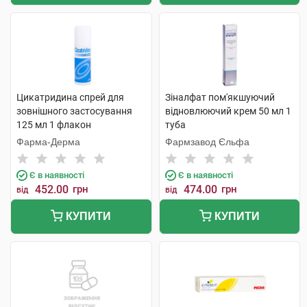
Цикатридина спрей для
Зіналфат пом'якшуючий
зовнішного застосування
відновлюючий крем 50 мл 1
125 мл 1 флакон
туба
Фарма-Дерма
Фармзавод Єльфа
Є в наявності
Є в наявності
452.00
грн
474.00
грн
від
від
КУПИТИ
КУПИТИ