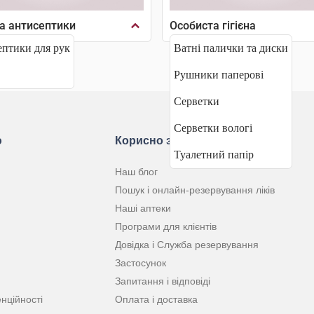
а антисептики
Особиста гігієна
птики для рук
Ватні палички та диски
Рушники паперові
Серветки
Серветки вологі
ю
Корисно знати
Туалетний папір
Наш блог
Пошук і онлайн-резервування ліків
Наші аптеки
Програми для клієнтів
Довідка і Служба резервування
Застосунок
Запитання і відповіді
нційності
Оплата і доставка