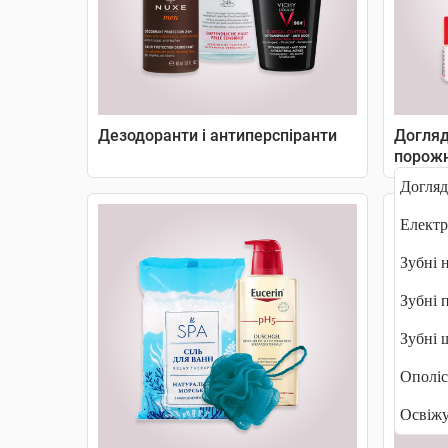
Дезодоранти і антиперспіранти
Догляд
порож
Догляд
Електр
Зубні 
Зубні 
Зубні 
Ополіс
Освіжу