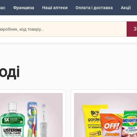
нас
Франшиза
Наші аптеки
Оплата і доставка
Акції
З
оді