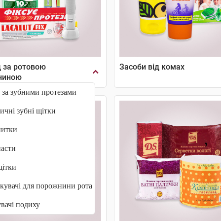
 за ротовою
Засоби від комах
ниною
 за зубними протезами
ичні зубні щітки
нитки
пасти
щітки
кувачі для порожнини рота
вачі подиху