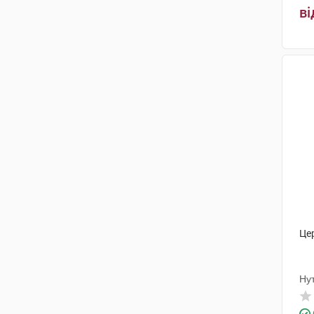
ві
Евер Нейро Фарма
(2)
Pure Encapsulations
(1)
Це
Ну