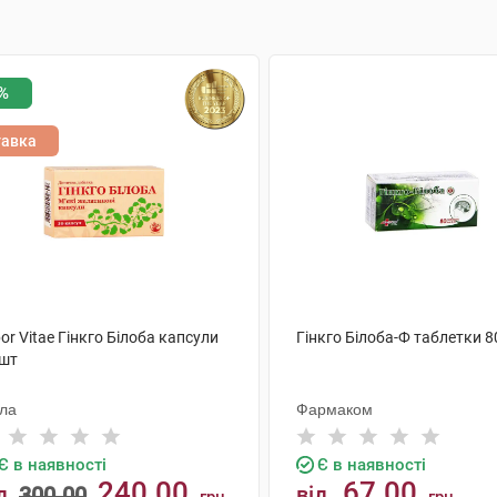
%
тавка
or Vitae Гінкго Білоба капсули
Гінкго Білоба-Ф таблетки 8
 шт
ола
Фармаком
Є в наявності
Є в наявності
240.00
67.00
д
300.00
від