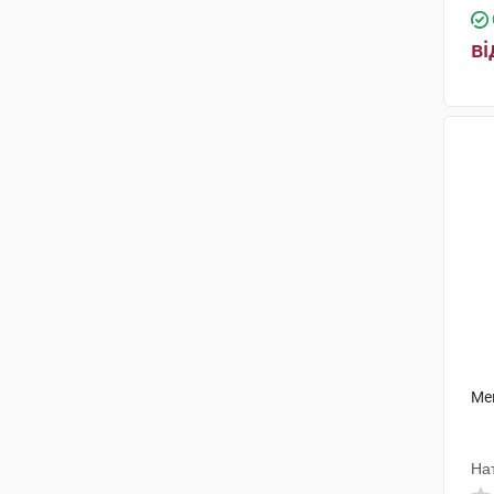
ві
Ме
На