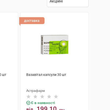
доставка
0 шт
Вазавітал капсули 30 шт
Астрафарм
Є в наявності
199.10
від