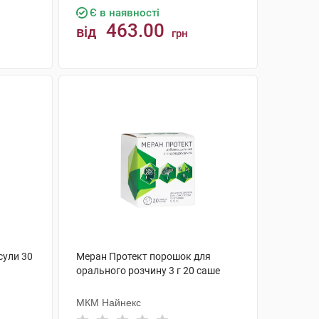
Є в наявності
463.00
від
грн
КУПИТИ
сули 30
Меран Протект порошок для
орального розчину 3 г 20 саше
МКМ Найнекс