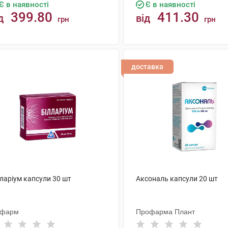
Є в наявності
Є в наявності
399.80
411.30
д
від
грн
грн
КУПИТИ
КУПИТИ
доставка
ларіум капсули 30 шт
Аксональ капсули 20 шт
іфарм
Профарма Плант