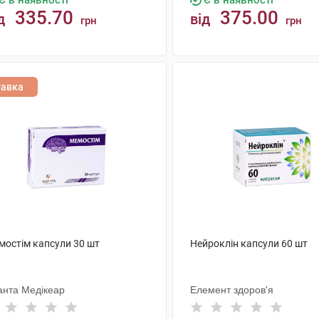
Є в наявності
Є в наявності
335.70
375.00
д
від
грн
грн
КУПИТИ
КУПИТИ
тавка
мостім капсули 30 шт
Нейроклін капсули 60 шт
анта Медікеар
Елемент здоров'я