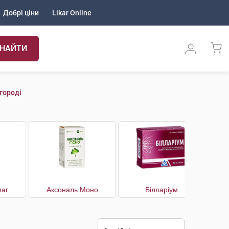
Добрі ціни
Likar Online
НАЙТИ
городі
маг
Аксональ Моно
Білларіум