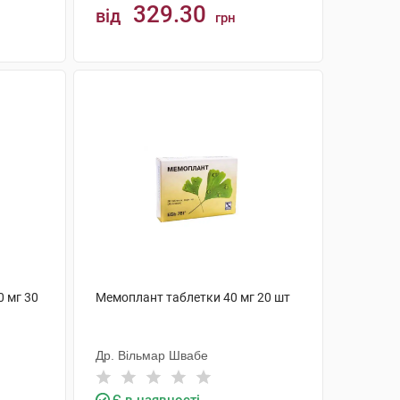
329.30
від
грн
КУПИТИ
0 мг 30
Мемоплант таблетки 40 мг 20 шт
Др. Вільмар Швабе