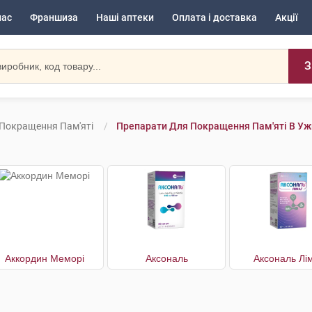
нас
Франшиза
Наші аптеки
Оплата і доставка
Акції
З
Покращення Пам'яті
Препарати Для Покращення Пам'яті В Уж
Аккордин Меморі
Аксональ
Аксональ Лі