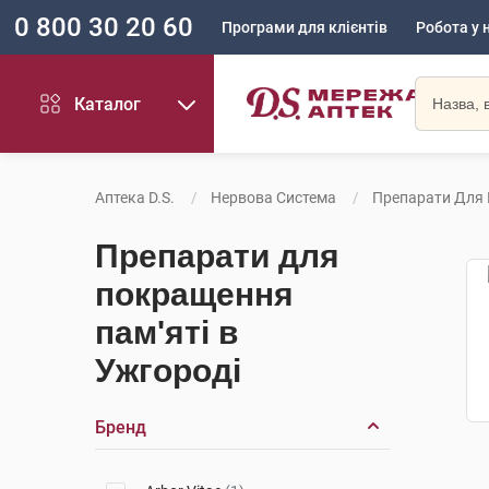
0 800 30 20 60
Програми для клієнтів
Робота у 
Каталог
Аптека D.S.
Нервова Система
Препарати Для 
Препарати для
покращення
пам'яті в
Ужгороді
Бренд