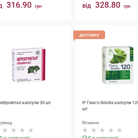
316.90
328.80
д
від
грн
грн
КУПИТИ
КУПИТИ
доставка
ребровітал капсули 30 шт
IF Гінкго білоба капсули 12
шт
трімед
Вітаміни