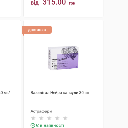
315.00
від
грн
КУПИТИ
доставка
0 мг/
Вазавітал Нейро капсули 30 шт
Астрафарм
Є в наявності