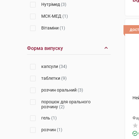
Нутрімед
(3)
МСК-МЕД
(1)
Вітаміни
(1)
дос
Др. Вільмар Швабе
(3)
Форма випуску
Валартін Фарма
(1)
Ананта Медікеар
(1)
капсули
(34)
Елемент здоров'я
(1)
таблетки
(9)
Марина ПП
(1)
розчин оральний
(3)
Не
ТОВ ФЗ СТАДА
(1)
порошок для орального
розчину
(2)
Натур Продукт Фарма
(1)
гель
(1)
Фа
МКМ Найнекс
(3)
розчин
(1)
Чарлі ПП
(1)