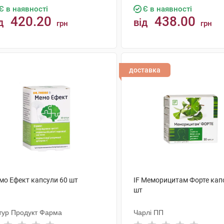
Є в наявності
Є в наявності
420.20
438.00
д
від
грн
грн
КУПИТИ
КУПИТИ
доставка
мо Ефект капсули 60 шт
IF Меморицитам Форте кап
шт
тур Продукт Фарма
Чарлі ПП