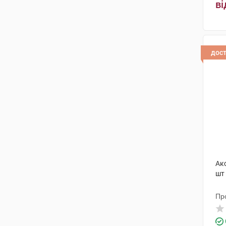
ві
КРКА
(3)
Терезія Компані
(1)
Медікофарма
(1)
дос
Дженелайф С.р.л., Італія
(1)
Київмедпрепарат
(1)
Юніпро Сп. с о.о.
(1)
Актілайф Нутрішн ТОВ
(1)
ХС Кловер
(1)
Ак
Еубіон Корпорейшн СП.
(1)
шт
Лабіальфарма
(1)
Пр
МедПро Нутрацевтікалс СІА
(1)
Найнекс
(1)