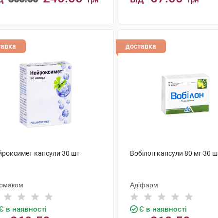
грн
грн
КУПИТИ
КУПИТИ
тавка
доставка
йроксимет капсули 30 шт
Вобілон капсули 80 мг 30 ш
рмаком
Адіфарм
Є в наявності
Є в наявності