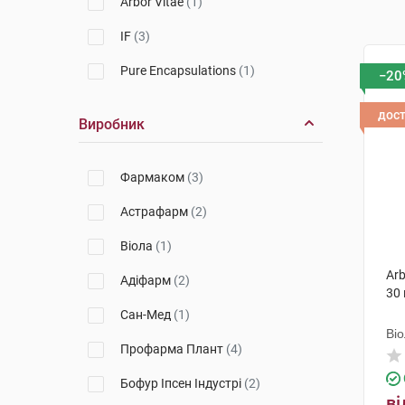
Arbor Vitae
(1)
IF
(3)
Pure Encapsulations
(1)
−20
дос
Виробник
Фармаком
(3)
Астрафарм
(2)
Віола
(1)
Arb
Адіфарм
(2)
30
Cан-Мед
(1)
Ві
Профарма Плант
(4)
Бофур Іпсен Індустрі
(2)
ві