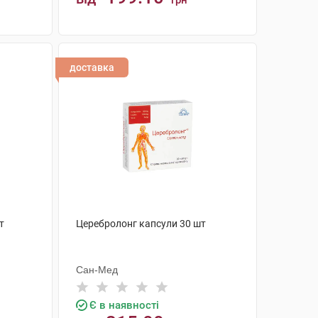
грн
КУПИТИ
доставка
т
Церебролонг капсули 30 шт
Cан-Мед
Є в наявності