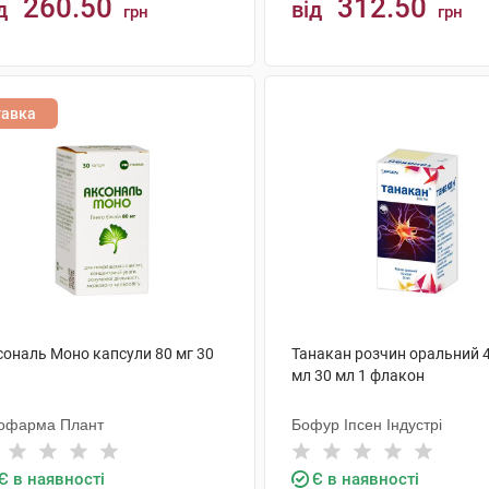
260.50
312.50
д
від
грн
грн
КУПИТИ
КУПИТИ
тавка
сональ Моно капсули 80 мг 30
Танакан розчин оральний 4
мл 30 мл 1 флакон
офарма Плант
Бофур Іпсен Індустрі
Є в наявності
Є в наявності