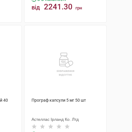
2241.30
від
грн
КУПИТИ
ій 40
Програф капсули 5 мг 50 шт
Астеллас Ірланд Ко. Лтд