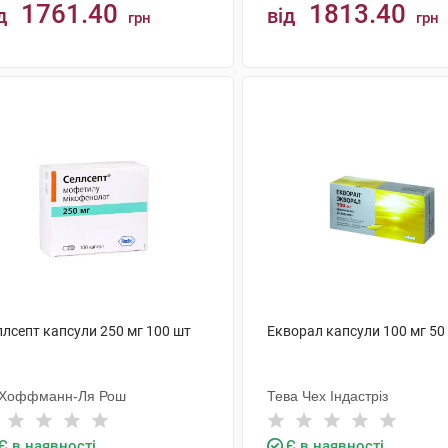
1761.40
1813.40
д
від
грн
грн
КУПИТИ
КУПИТИ
ллсепт капсули 250 мг 100 шт
Екворал капсули 100 мг 50
 Хоффманн-Ля Рош
Тева Чех Індастріз
Є в наявності
Є в наявності