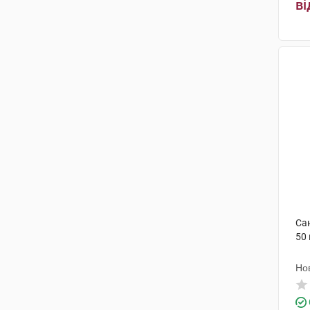
ві
Са
50
Но