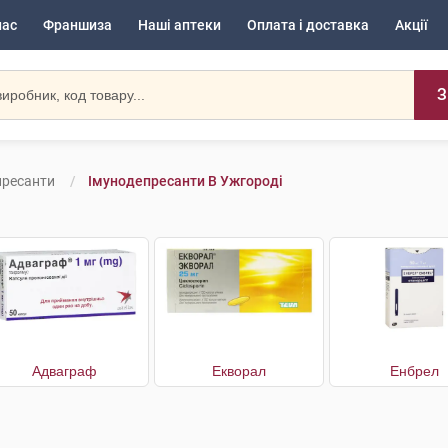
нас
Франшиза
Наші аптеки
Оплата і доставка
Акції
З
пресанти
Імунодепресанти В Ужгороді
Адваграф
Екворал
Енбрел