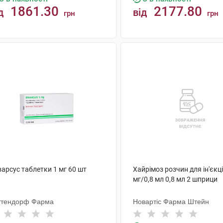
1861.30
2177.80
д
від
грн
грн
КУПИТИ
КУПИТИ
арсус таблетки 1 мг 60 шт
Хайрімоз розчин для ін'єкц
мг/0,8 мл 0,8 мл 2 шприци
ттендорф Фарма
Новартіс Фарма Штейн