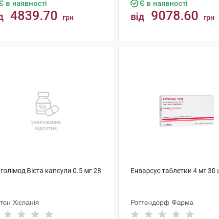
Є в наявності
Є в наявності
4839.70
9078.60
д
від
грн
грн
КУПИТИ
КУПИТИ
голімод Віста капсули 0.5 мг 28
Енварсус таблетки 4 мг 30
тон Хіспанія
Роттендорф Фарма