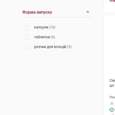
КРКА Фарма
(1)
Форма випуску
Пфайзер Менюфекчуринг
Бельгія
(1)
капсули
(18)
Пфайзер Менюфекчуринг
Дойчленд
(1)
таблетки
(6)
розчин для ін'єкцій
(3)
Са
шт
Но