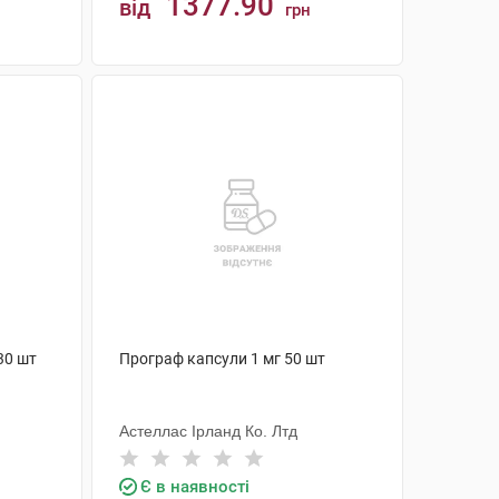
1377.90
від
грн
КУПИТИ
30 шт
Програф капсули 1 мг 50 шт
Астеллас Ірланд Ко. Лтд
Є в наявності