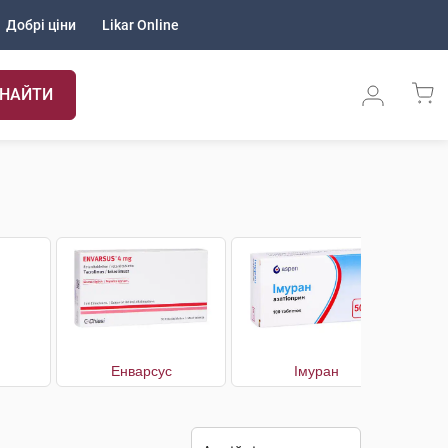
Добрі ціни
Likar Online
НАЙТИ
Енварсус
Імуран