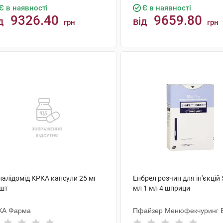
Є в наявності
Є в наявності
9326.40
9659.80
д
від
грн
грн
КУПИТИ
КУПИТИ
налідомід КРКА капсули 25 мг
Енбрел розчин для ін'єкцій 
 шт
мл 1 мл 4 шприци
КА Фарма
Пфайзер Менюфекчуринг Б