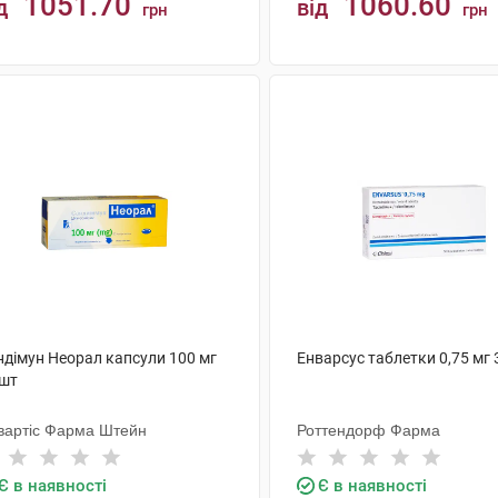
1051.70
1060.60
д
від
грн
грн
КУПИТИ
КУПИТИ
ндімун Неорал капсули 100 мг
Енварсус таблетки 0,75 мг 
 шт
вартіс Фарма Штейн
Роттендорф Фарма
Є в наявності
Є в наявності