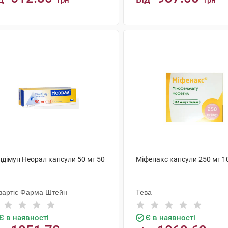
грн
грн
КУПИТИ
КУПИТИ
ндімун Неорал капсули 50 мг 50
Міфенакс капсули 250 мг 1
вартіс Фарма Штейн
Тева
Є в наявності
Є в наявності