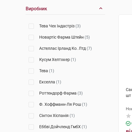
Виробник
Тева Чех Індастріз
(3)
Новартіс Фарма Штейн
(5)
Астеллас Ірланд Ко. Лтд
(7)
Кусум Хелтхкер
(1)
Тева
(1)
Екселла
(1)
Са
Роттендорф Фарма
(3)
шт
Ф. Хоффманн-Ля Рош
(1)
Но
Сінтон Хіспанія
(1)
Еббві Дойчленд ГмбХ
(1)
ві