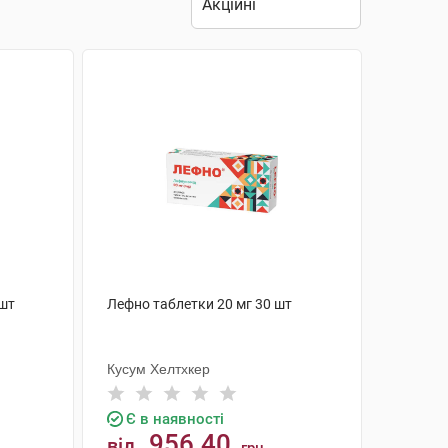
 шт
Лефно таблетки 20 мг 30 шт
Кусум Хелтхкер
Є в наявності
956.40
від