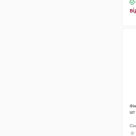
ві
Фін
шт
Сін