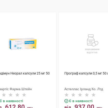
ндімун Неорал капсули 25 мг 50
Програф капсули 0,5 мг 50
вартіс Фарма Штейн
Астеллас Ірланд Ко. Лтд
Є в наявності
Є в наявності
612.80
937.00
д
від