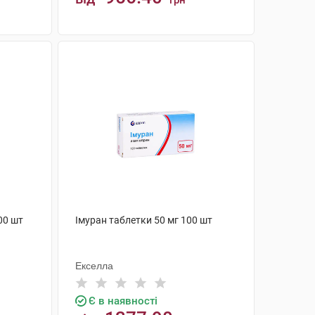
грн
КУПИТИ
00 шт
Імуран таблетки 50 мг 100 шт
Екселла
Є в наявності