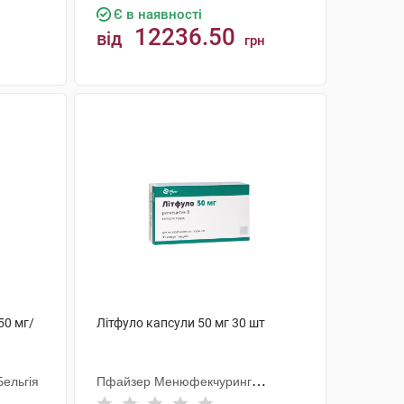
Є в наявності
12236.50
від
грн
КУПИТИ
50 мг/
Літфуло капсули 50 мг 30 шт
ельгія
Пфайзер Менюфекчуринг
Дойчленд