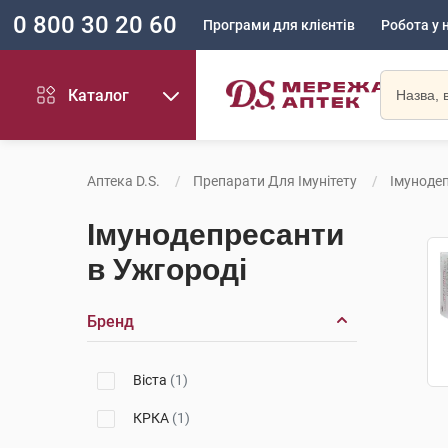
0 800 30 20 60
Програми для клієнтів
Робота у 
Каталог
Аптека D.S.
Препарати Для Імунітету
Імуноде
Імунодепресанти
в Ужгороді
Бренд
Віста
(1)
КРКА
(1)