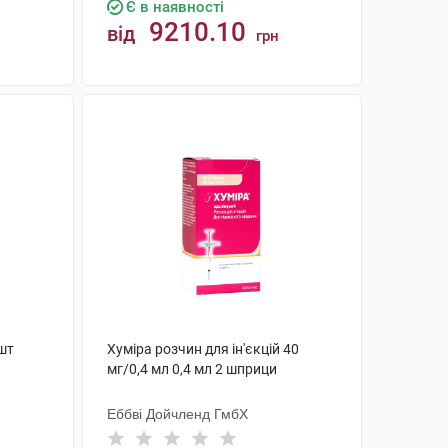
Є в наявності
9210.10
від
грн
КУПИТИ
 шт
Хуміра розчин для ін'єкцій 40
мг/0,4 мл 0,4 мл 2 шприци
Еббві Дойчленд ГмбХ