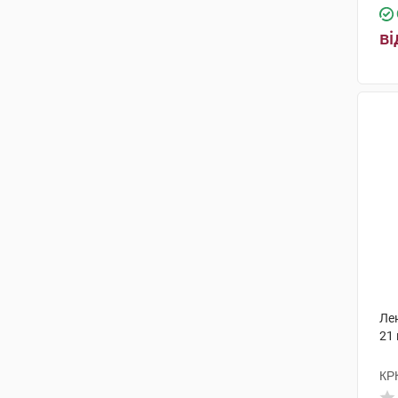
ві
Ле
21
КР