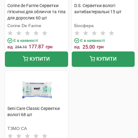
Corine de Farme Серветки
D.S. Серветки вологі
гігієнічні для обличчя та тіла
антибактеріальні 15 шт
для дорослих 60 шт
Corine De Farme
Біосфера
Є в наявності
Є в наявності
177.87
грн
25.00
грн
від
254.10
від
КУПИТИ
КУПИТИ
Seni Care Classic Серветки
вологі 68 шт
ТЗМО СА