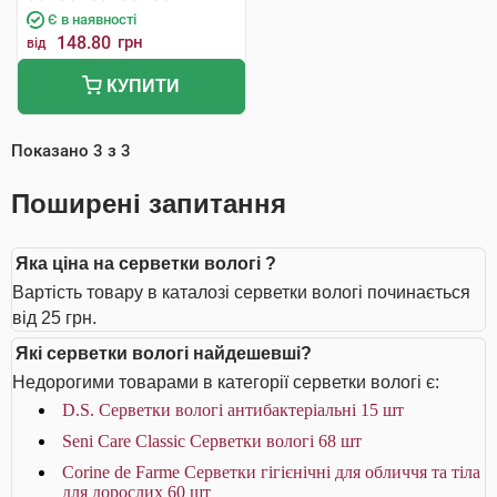
Є в наявності
148.80
грн
від
КУПИТИ
Показано
3
з
3
Поширені запитання
Яка ціна на серветки вологі ?
Вартість товару в каталозі серветки вологі починається
від 25 грн.
Які серветки вологі найдешевші?
Недорогими товарами в категорії серветки вологі є:
D.S. Серветки вологі антибактеріальні 15 шт
Seni Care Classic Серветки вологі 68 шт
Corine de Farme Серветки гігієнічні для обличчя та тіла
для дорослих 60 шт