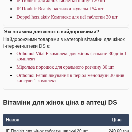
IF Полівіт для жінок таблетки шипучі 20 шт
IF Полівіт Beauty пастилки жувальні 54 шт
Doppel herz aktiv Комплекс для неї таблетки 30 шт
Які вітаміни для жінок є найдорожчими?
Найдорожчими товарами в категорії вітаміни для жінок
інтернет-аптеки DS є:
Orthomol Vital F комплекс для жінок флакони 30 днів 1
комплект
Мірольза порошок для орального розчину 30 шт
Orthomol Femin лікування в період менопаузи 30 днів
капсули 1 комплект
Вітаміни для жінок ціна в аптеці DS
Назва
Ціна
IF Полівіт для жінок таблетки шипучі 20 шт
240.00 грн