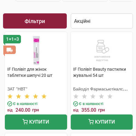
Фільтри
1+1=3
IF Полівіт для жінок
IF Полівіт Beauty пастилки
таблетки шипучі 20 шт
жувальні 54 шт
ЗАТ "НВТ"
Байоділ Фармасьютікалс
ЛТД, Індія
Є в наявності
Є в наявності
240.00
грн
355.00
грн
від
від
КУПИТИ
КУПИТИ