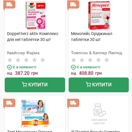
Doppel herz aktiv Комплекс
Менопейс Оріджинал
для неї таблетки 30 шт
таблетки 30 шт
Квайссер Фарма
Томпсон & Каппер Лімітед
Є в наявності
Є в наявності
387.20
грн
408.80
грн
від
від
КУПИТИ
КУПИТИ