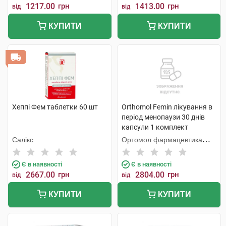
1217.00
грн
1413.00
грн
від
від
КУПИТИ
КУПИТИ
Хеппі Фем таблетки 60 шт
Orthomol Femin лікування в
період менопаузи 30 днів
капсули 1 комплект
Салікс
Ортомол фармацевтика
Вертрібс ГмбХ
Є в наявності
Є в наявності
2667.00
грн
2804.00
грн
від
від
КУПИТИ
КУПИТИ