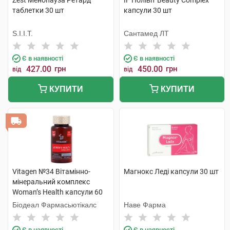
Zest Менопауза Ретард
IF Полівіт Beauty Complex
таблетки 30 шт
капсули 30 шт
S.I.I.T.
Сантамед ЛТ
Є в наявності
Є в наявності
427.00
грн
450.00
грн
від
від
КУПИТИ
КУПИТИ
Vitagen №34 Вітамінно-
Магнокс Леді капсули 30 шт
мінеральний комплекс
Woman’s Health капсули 60
шт
Біодеал Фармасьютікалс
Наве Фарма
Є в наявності
Є в наявності