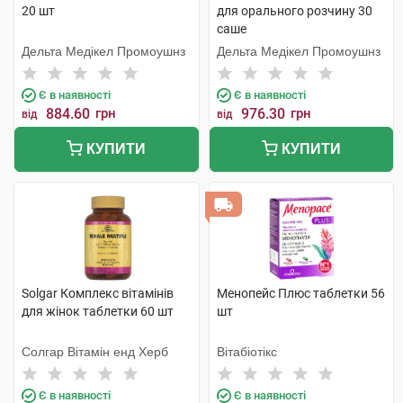
20 шт
для орального розчину 30
саше
Дельта Медікел Промоушнз
Дельта Медікел Промоушнз
Є в наявності
Є в наявності
884.60
грн
976.30
грн
від
від
КУПИТИ
КУПИТИ
Solgar Комплекс вітамінів
Менопейс Плюс таблетки 56
для жінок таблетки 60 шт
шт
Солгар Вітамін енд Херб
Вітабіотікс
Є в наявності
Є в наявності