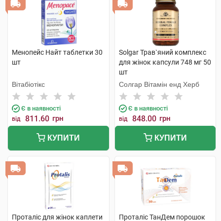
Менопейс Найт таблетки 30
Solgar Трав`яний комплекс
шт
для жінок капсули 748 мг 50
шт
Вітабіотікс
Солгар Вітамін енд Херб
Є в наявності
Є в наявності
811.60
грн
848.00
грн
від
від
КУПИТИ
КУПИТИ
Проталіс для жінок каплети
Проталіс ТанДем порошок