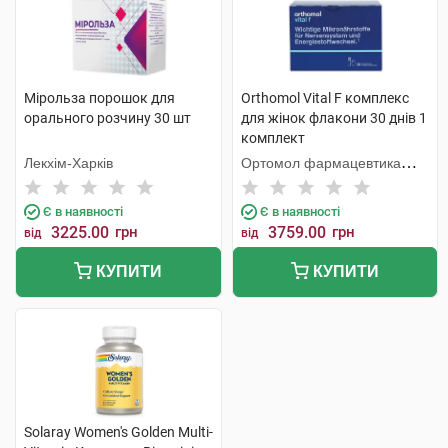
Мірольза порошок для
Orthomol Vital F комплекс
орального розчину 30 шт
для жінок флакони 30 днів 1
комплект
Лекхім-Харків
Ортомол фармацевтика
Вертрібс ГмбХ
Є в наявності
Є в наявності
3225.00
грн
3759.00
грн
від
від
КУПИТИ
КУПИТИ
Solaray Women's Golden Multi-