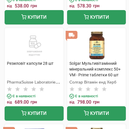
538.00
грн
578.30
грн
від
від
КУПИТИ
КУПИТИ
Резиловіт капсули 28 шт
Solgar Мультивітамінний
мінеральний комплекс 50+
VM - Prime таблетки 60 шт
PharmaSuisse Laboratories
Солгар Вітамін енд Херб
SpA
Є в наявності
Є в наявності
689.00
грн
798.00
грн
від
від
КУПИТИ
КУПИТИ