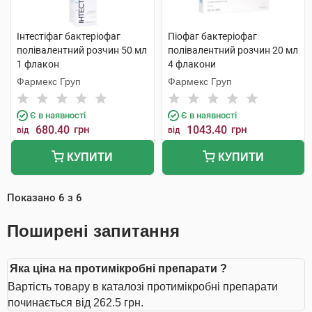
Інтестіфаг бактеріофаг
Піофаг бактеріофаг
полівалентний розчин 50 мл
полівалентний розчин 20 мл
1 флакон
4 флакони
Фармекс Груп
Фармекс Груп
Є в наявності
Є в наявності
680.40
грн
1043.40
грн
від
від
КУПИТИ
КУПИТИ
Показано
6
з
6
Поширені запитання
Яка ціна на протимікробні препарати ?
Вартість товару в каталозі протимікробні препарати
починається від 262.5 грн.