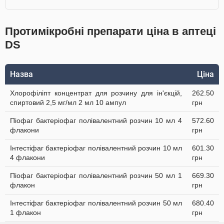
Протимікробні препарати ціна в аптеці
DS
Назва
Ціна
Хлорофіліпт концентрат для розчину для ін'єкцій,
262.50
спиртовий 2,5 мг/мл 2 мл 10 ампул
грн
Піофаг бактеріофаг полівалентний розчин 10 мл 4
572.60
флакони
грн
Інтестіфаг бактеріофаг полівалентний розчин 10 мл
601.30
4 флакони
грн
Піофаг бактеріофаг полівалентний розчин 50 мл 1
669.30
флакон
грн
Інтестіфаг бактеріофаг полівалентний розчин 50 мл
680.40
1 флакон
грн