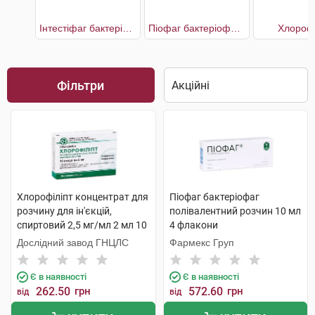
Інтестіфаг бактеріофаг полівалентний
Піофаг бактеріофаг полівалентний
Хлорофі
Фільтри
Хлорофіліпт концентрат для
Піофаг бактеріофаг
розчину для ін'єкцій,
полівалентний розчин 10 мл
спиртовий 2,5 мг/мл 2 мл 10
4 флакони
ампул
Дослідний завод ГНЦЛС
Фармекс Груп
Є в наявності
Є в наявності
262.50
грн
572.60
грн
від
від