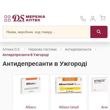
Аптека D.S.
Нервова Система
Антидепресанти
Антидепресанти В Ужгороді
Антидепресанти в Ужгороді
Абізол
Абізол Ізітаб
Агнес