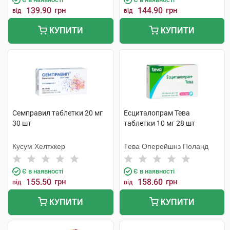
139.90
грн
144.90
грн
від
від
КУПИТИ
КУПИТИ
Семправил таблетки 20 мг
Есциталопрам Тева
30 шт
таблетки 10 мг 28 шт
Кусум Хелтхкер
Тева Оперейшнз Поланд
Є в наявності
Є в наявності
155.50
грн
158.60
грн
від
від
КУПИТИ
КУПИТИ