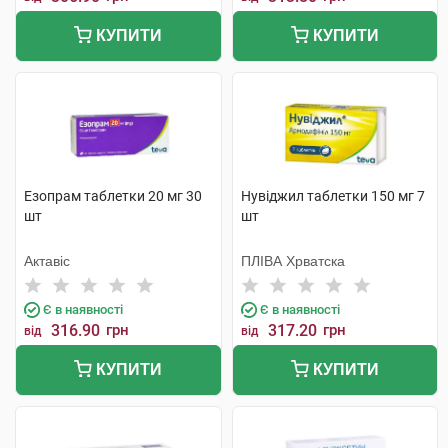
КУПИТИ
КУПИТИ
Езопрам таблетки 20 мг 30
Нувіджил таблетки 150 мг 7
шт
шт
Актавіс
ПЛІВА Хрватска
Є в наявності
Є в наявності
316.90
грн
317.20
грн
від
від
КУПИТИ
КУПИТИ