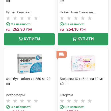
шт
шт
Кусум Хелтхкер
Нобел Ілач Санаї ве
Тіджарет
Є в наявності
Є в наявності
262.90
грн
264.10
грн
від
від
КУПИТИ
КУПИТИ
Фенібут таблетки 250 мг 20
Бафазол IC таблетки 10 мг
шт
40 шт
Астрафарм
Інтерхім
Є в наявності
Є в наявності