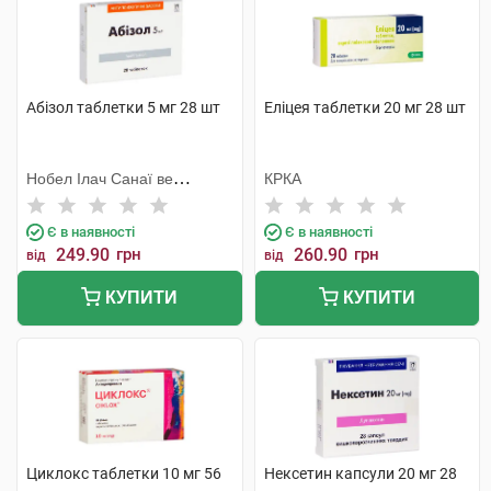
Абізол таблетки 5 мг 28 шт
Еліцея таблетки 20 мг 28 шт
Нобел Ілач Санаї ве
КРКА
Тіджарет
Є в наявності
Є в наявності
249.90
грн
260.90
грн
від
від
КУПИТИ
КУПИТИ
Циклокс таблетки 10 мг 56
Нексетин капсули 20 мг 28