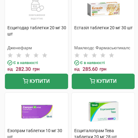
Есцитодар таблетки 20 мг 30
Естазіл таблетки 20 мг 30 шт
шт
Дженефарм
Маклеодс Фармасьютикалс
Є в наявності
Є в наявності
282.30
грн
285.60
грн
від
від
КУПИТИ
КУПИТИ
Езопрам таблетки 10 мг 30
Есциталопрам Тева
шт
таблетки 20 мг 28 шт