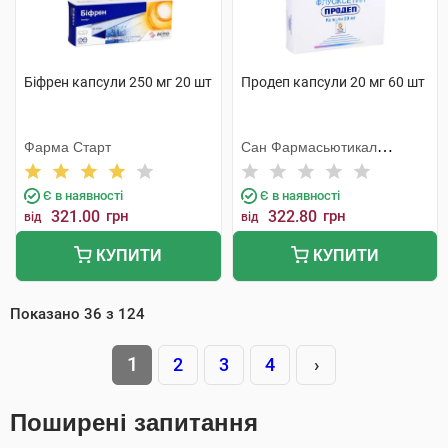
Біфрен капсули 250 мг 20 шт
Продеп капсули 20 мг 60 шт
Фарма Старт
Сан Фармасьютикал
Індастріз
Є в наявності
Є в наявності
321.00
грн
322.80
грн
від
від
КУПИТИ
КУПИТИ
Показано
36
з
124
1
2
3
4
›
Поширені запитання