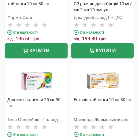
таблетки 10 мг 30 шт
ОЗ розчин для ін'єкцій 10 мг/
мл 2 мл 10 ампул
Фарма Старт
Дослідний завод ГНЦЛС
Є в наявності
Є в наявності
195.50
грн
199.80
грн
від
від
КУПИТИ
КУПИТИ
Доксепін капсули 25 мг 30
Естазіл таблетки 10 мг 30 шт
шт
Тева Оперейшнз Поланд
Маклеодс Фармасьютикалс
Є в наявності
Є в наявності