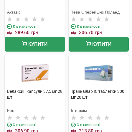
Актавіс
Тева Оперейшнз Поланд
Є в наявності
Є в наявності
289.60
грн
306.70
грн
від
від
КУПИТИ
КУПИТИ
Велаксин капсули 37,5 мг 28
Транквілар IC таблетки 300
шт
мг 20 шт
Егіс
Інтерхім
Є в наявності
Є в наявності
306.90
грн
313.80
грн
від
від