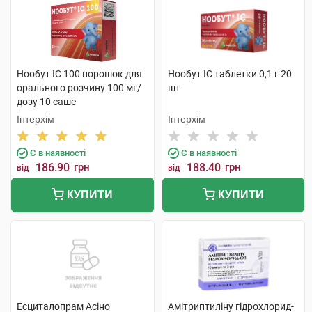
Нообут ІС 100 порошок для
Нообут ІС таблетки 0,1 г 20
орального розчину 100 мг/
шт
дозу 10 саше
Інтерхім
Інтерхім
Є в наявності
Є в наявності
186.90
грн
188.40
грн
від
від
КУПИТИ
КУПИТИ
Есциталопрам Асіно
Амітриптиліну гідрохлорид-