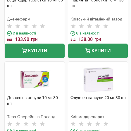
Есцитодар таблетки 10 мг 30
Гіацинтія таблетки 10 мг 30
шт
шт
Дженефарм
Київський вітамінний завод
Є в наявності
Є в наявності
133.90
грн
138.00
грн
від
від
КУПИТИ
КУПИТИ
Доксепін капсули 10 мг 30
Флуксен капсули 20 мг 30 шт
шт
Тева Оперейшнз Поланд
Київмедпрепарат
Є в наявності
Є в наявності