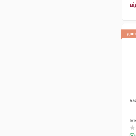
ві
дос
Баф
Інт