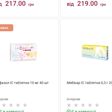
217.00
219.00
д
від
грн
грн
КУПИТИ
КУПИТИ
тавка
азол IC таблетки 10 мг 40 шт
Мебікар IC таблетки 0,3 г 2
ерхім
Інтерхім
Є в наявності
Є в наявності