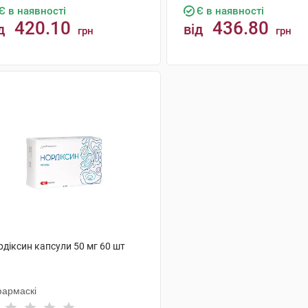
Є в наявності
Є в наявності
420.10
436.80
д
від
грн
грн
КУПИТИ
КУПИТИ
діксин капсули 50 мг 60 шт
фармаскі