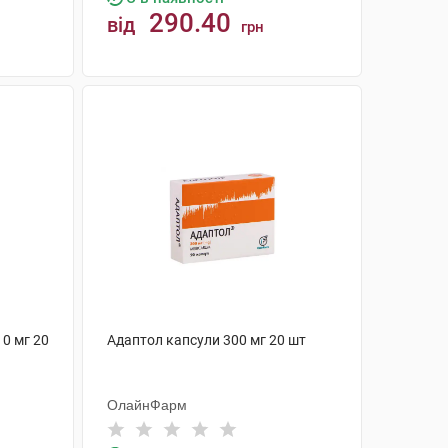
290.40
від
грн
КУПИТИ
10 мг 20
Адаптол капсули 300 мг 20 шт
ОлайнФарм