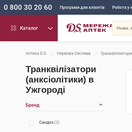
0 800 30 20 60
Програми для клієнтів
Робота у 
Каталог
Аптека D.S.
Нервова Система
Транквілізатори
Транквілізатори
(анксіолітики) в
Ужгороді
Бренд
Сандоз
(2)