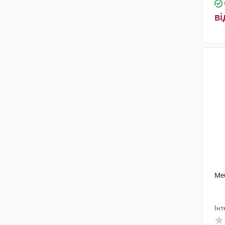
ві
Меб
Інт