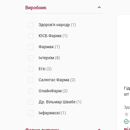
Виробник
Здоров'я народу
(1)
ЮСБ Фарма
(1)
Фармак
(1)
Інтерхім
(8)
Егіс
(2)
Салютас Фарма
(2)
Гід
ОлайнФарм
(2)
шт
Др. Вільмар Швабе
(1)
Зд
Інфармаскі
(1)
ві