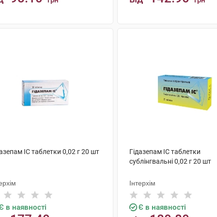
грн
грн
КУПИТИ
КУПИТИ
азепам IC таблетки 0,02 г 20 шт
Гідазепам IC таблетки
сублінгвальні 0,02 г 20 шт
ерхім
Інтерхім
Є в наявності
Є в наявності