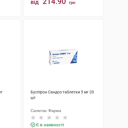
214.90
від
грн
КУПИТИ
шт
Буспірон Сандоз таблетки 5 мг 20
шт
Салютас Фарма
Є в наявності