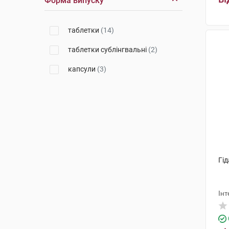
Форма випуску
таблетки
(14)
таблетки сублінгвальні
(2)
капсули
(3)
Гід
Інт