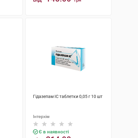
грн
КУПИТИ
Гідазепам IC таблетки 0,05 г 10 шт
Інтерхім
Є в наявності