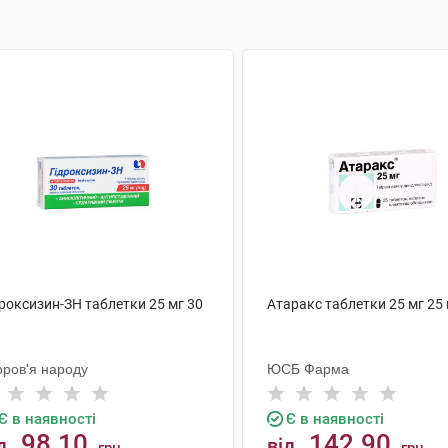
роксизин-ЗН таблетки 25 мг 30
Атаракс таблетки 25 мг 25
оров'я народу
ЮСБ Фарма
Є в наявності
Є в наявності
98.10
142.90
д
від