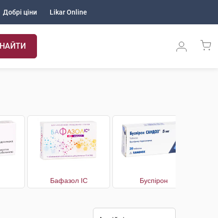
Добрі ціни
Likar Online
НАЙТИ
Бафазол IC
Буспірон