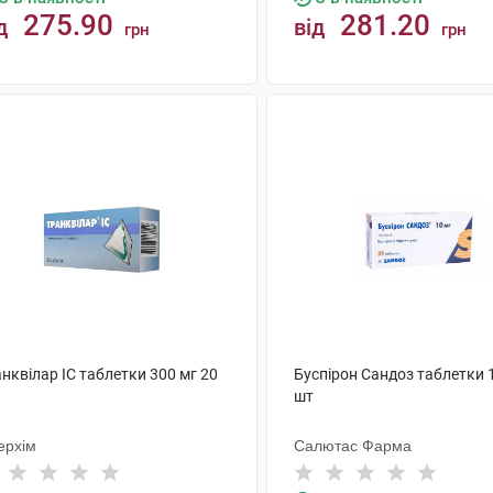
275.90
281.20
д
від
грн
грн
КУПИТИ
КУПИТИ
нквілар IC таблетки 300 мг 20
Буспірон Сандоз таблетки 
шт
ерхім
Салютас Фарма