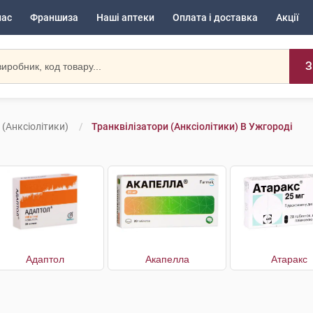
нас
Франшиза
Наші аптеки
Оплата і доставка
Акції
З
 (анксіолітики)
Транквілізатори (анксіолітики) В Ужгороді
Адаптол
Акапелла
Атаракс