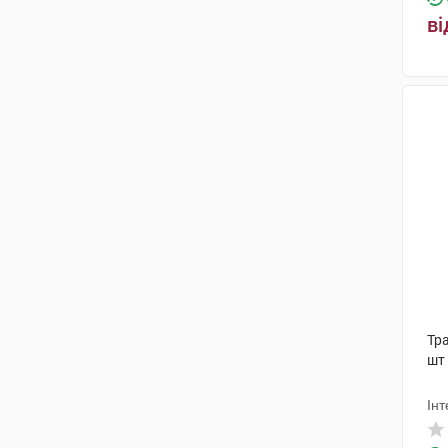
ві
Тра
шт
Інт