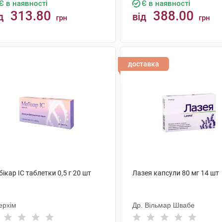
Є в наявності
Є в наявності
313.80
388.00
д
від
грн
грн
КУПИТИ
КУПИТИ
доставка
ікар IC таблетки 0,5 г 20 шт
Лазея капсули 80 мг 14 шт
ерхім
Др. Вільмар Швабе