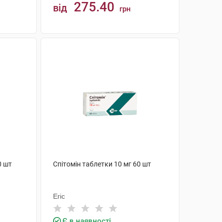
275.40
від
грн
КУПИТИ
0 шт
Спітомін таблетки 10 мг 60 шт
Егіс
Є в наявності