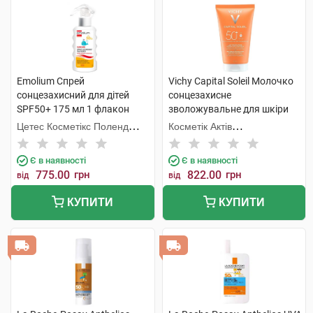
Emolium Спрей
Vichy Capital Soleil Молочко
сонцезахисний для дітей
сонцезахисне
SPF50+ 175 мл 1 флакон
зволожувальне для шкіри
обличчя та тіла дітей та
Цетес Косметікс Поленд
Косметік Актів
дорослих SPF50+ 150 мл 1
Сп.з о.о.
Інтернаціональ
туба
Є в наявності
Є в наявності
775.00
грн
822.00
грн
від
від
КУПИТИ
КУПИТИ