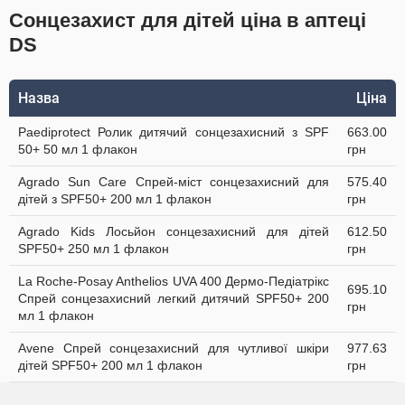
Сонцезахист для дітей ціна в аптеці
DS
Назва
Ціна
Paediprotect Ролик дитячий cонцезахисний з SPF
663.00
50+ 50 мл 1 флакон
грн
Agrado Sun Care Спрей-міст сонцезахисний для
575.40
дітей з SPF50+ 200 мл 1 флакон
грн
Agrado Kids Лосьйон сонцезахисний для дітей
612.50
SPF50+ 250 мл 1 флакон
грн
La Roche-Posay Anthelios UVA 400 Дермо-Педіатрікс
695.10
Спрей сонцезахисний легкий дитячий SPF50+ 200
грн
мл 1 флакон
Avene Спрей сонцезахисний для чутливої шкіри
977.63
дітей SPF50+ 200 мл 1 флакон
грн