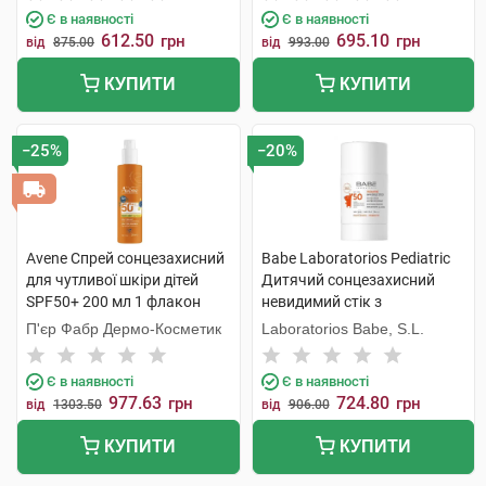
Є в наявності
Є в наявності
612.50
695.10
грн
грн
від
875.00
від
993.00
КУПИТИ
КУПИТИ
−25%
−20%
Avene Спрей сонцезахисний
Babe Laboratorios Pediatric
для чутливої шкіри дітей
Дитячий сонцезахисний
SPF50+ 200 мл 1 флакон
невидимий стік з
пантенолом і пребіотиком
П'єр Фабр Дермо-Косметик
Laboratorios Babe, S.L.
SPF50 30 г 1 стік
Є в наявності
Є в наявності
977.63
724.80
грн
грн
від
1303.50
від
906.00
КУПИТИ
КУПИТИ