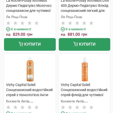
La Roche-Posay Anthelios
La Roche-Posay Anthelios UVA
Дермо-Педіатрікс Молочко
400 Дермо-Педіатрікс Флюїд
сонцезахисне для чутливої
сонцезахисний легкий для
шкіри немовлят SPF50+ 50
чутливої шкіри дітей SPF50+
Ля Рош-Позе
Ля Рош-Позе
мл 1 туба
50 мл 1 флакон
Є в наявності
Є в наявності
829.00
грн
881.00
грн
від
від
КУПИТИ
КУПИТИ
Vichy Capital Soleil
Vichy Capital Soleil
Сонцезахисний водостійкий
Сонцезахисний водостійкий
спрей з технологією Анти-
спрей-флюїд для чутливої
пісок для чутливої шкіри
шкіри дітей SPF50+ 200 мл 1
Косметік Актів
Косметік Актів
дітей SPF50+ 200 мл 1
флакон
Інтернаціональ
Інтернаціональ
флакон