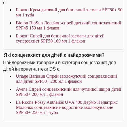
є:
Біокон Крем дитячий для безпечної засмаги SPF50+ 90
мл 1 туба
Bioton BioSun Лосьйон-спрей дитячий сонцезахисний
SPF45 150 мл 1 флакон
Біокон Спрей для безпечної засмаги для дітей
суперзахист SPF50 160 мл 1 флакон
Які сонцезахист для дітей є найдорожчими?
Найдорожчими товарами в категорії сонцезахист для
дітей інтернет-аптеки DS є:
Uriage Bariesun Спрей зволожуючий сонцезахисний
для дітей SPF50+ 200 мл 1 флакон
Avene Спрей сонцезахисний для чутливої шкіри дітей
SPF50+ 200 мл 1 флакон
La Roche-Posay Anthelios UVA 400 Дермо-Педіатрікс
Молочко сонцезахисне водостійке зволожувальне
SPF50+ 250 мл 1 туба