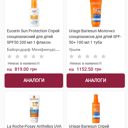
Eucerin Sun Protection Спрей
Uriage Bariesun Молочко
сонцезахисний для дітей
сонцезахисне для дітей SPF-
SPF50 200 мл 1 флакон
50+ 100 мл 1 туба
Байєрсдорф Меніфекчурінг
Урьяж
Познань
Немає в наявності
Немає в наявності
819.00
грн
1152.50
грн
від
від
АНАЛОГИ
АНАЛОГИ
La Roche-Posay Anthelios UVA
Uriage Bariesun Спрей