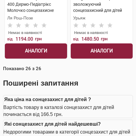
400 Дермо-Педіатрікс
зволожуючий
Молочко сонцезахисне
сонцезахисний для дітей
водостійке зволожувальне
SPF50+ 200 мл 1 флакон
Ля Рош-Позе
Урьяж
SPF50+ 250 мл 1 туба
Немає в наявності
Немає в наявності
1194.00
грн
1480.50
грн
від
від
АНАЛОГИ
АНАЛОГИ
Показано
26
з
26
Поширені запитання
Яка ціна на сонцезахист для дітей ?
Вартість товару в каталозі сонцезахист для дітей
починається від 166.5 грн.
Які сонцезахист для дітей найдешевші?
Недорогими товарами в категорії сонцезахист для дітей