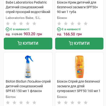
Babe Laboratorios Pediatric
Біокон Крем дитячий для
Дитячий сонцезахисний
безпечної засмаги SPF50+
спрей прозорий водостійкий
90 мл 1 туба
з матувальним ефектом
Laboratorios Babe, S.L.
Біокон
SPF50+ 200 мл 1 флакон
Є в наявності
Є в наявності
903.20
грн
166.50
грн
від
1129.00
від
КУПИТИ
КУПИТИ
Bioton BioSun Лосьйон-спрей
Біокон Спрей для безпечної
дитячий сонцезахисний
засмаги для дітей
SPF45 150 мл 1 флакон
суперзахист SPF50 160 мл 1
флакон
Біотон
Біокон