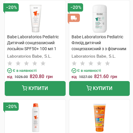
−20%
−20%
Babe Laboratorios Pediatric
Babe Laboratorios Pediatric
Дитячий сонцезахисний
Флюїд дитячий
лосьйон SPF50+ 100 мл 1
сонцезахисний з з фізичним
флакон
фільтром з пантенолом та
Laboratorios Babe, S.L.
Laboratorios Babe, S.L.
пребіотиком з SPF50 50 мл 1
флакон
Є в наявності
Є в наявності
820.80
821.60
грн
грн
від
1026.00
від
1027.00
КУПИТИ
КУПИТИ
−20%