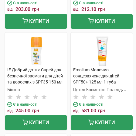
Є в наявності
Є в наявності
203.00
грн
212.10
грн
від
від
КУПИТИ
КУПИТИ
IF Добрий дотик Спрей для
Emolium Молочко
безпечної засмаги для дітей
сонцезахисне для дітей
та дорослих з SPF35 150 мл
SPF50+ 125 мл 1 туба
1 флакон
Біокон
Цетес Косметікс Поленд
Сп.з о.о.
Є в наявності
Є в наявності
245.00
грн
581.00
грн
від
від
КУПИТИ
КУПИТИ