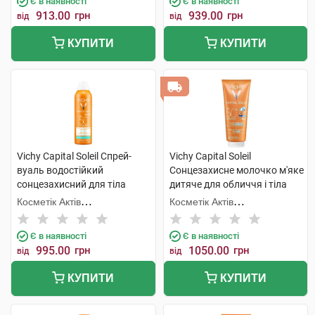
Є в наявності
Є в наявності
913.00
грн
939.00
грн
від
від
КУПИТИ
КУПИТИ
Vichy Capital Soleil Спрей-
Vichy Capital Soleil
вуаль водостійкий
Сонцезахисне молочко м'яке
сонцезахисний для тіла
дитяче для обличчя і тіла
SPF50 200 мл 1 флакон
SPF50 300 мл 1 туба
Косметік Актів
Косметік Актів
Інтернаціональ
Інтернаціональ
Є в наявності
Є в наявності
995.00
грн
1050.00
грн
від
від
КУПИТИ
КУПИТИ