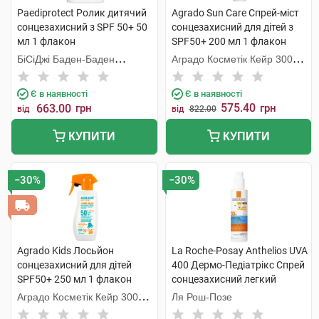
Paediprotect Ролик дитячий
Agrado Sun Care Спрей-міст
cонцезахисний з SPF 50+ 50
сонцезахисний для дітей з
мл 1 флакон
SPF50+ 200 мл 1 флакон
БіСіДжі Баден-Баден
Аградо Косметік Кейр 3000
Косметікс Груп Гмбх
С.Л.У.
Є в наявності
Є в наявності
575.40
663.00
грн
грн
від
від
822.00
КУПИТИ
КУПИТИ
−30%
−30%
Agrado Kids Лосьйон
La Roche-Posay Anthelios UVA
сонцезахисний для дітей
400 Дермо-Педіатрікс Спрей
SPF50+ 250 мл 1 флакон
сонцезахисний легкий
дитячий SPF50+ 200 мл 1
Аградо Косметік Кейр 3000
Ля Рош-Позе
флакон
С.Л.У.