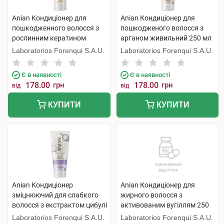
Anian Кондиціонер для
Anian Кондиціонер для
пошкодженного волосся з
пошкодженого волосся з
рослинним кератином
арганом живильний 250 мл
відновлюючий 250 мл 1 туба
1 туба
Laboratorios Forenqui S.A.U.
Laboratorios Forenqui S.A.U.
Є в наявності
Є в наявності
178.00
грн
178.00
грн
від
від
КУПИТИ
КУПИТИ
Anian Кондиціонер
Anian Кондиціонер для
зміцнюючий для слабкого
жирного волосся з
волосся з екстрактом цибулі
активованим вугіллям 250
250 мл 1 туба
мл 1 флакон
Laboratorios Forenqui S.A.U.
Laboratorios Forenqui S.A.U.