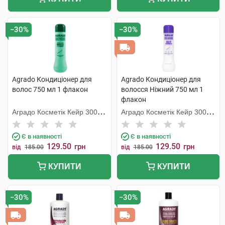
−30%
−30%
Agrado Кондиціонер для
Agrado Кондиціонер для
волос 750 мл 1 флакон
волосся Ніжний 750 мл 1
флакон
Аградо Косметік Кейр 3000
Аградо Косметік Кейр 3000
С.Л.У.
С.Л.У.
Є в наявності
Є в наявності
129.50
129.50
грн
грн
від
185.00
від
185.00
КУПИТИ
КУПИТИ
−30%
−30%