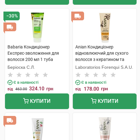
−30%
Babaria Кондиціонер
Anian Кондиціонер
Експрес-зволоження для
відновлюючий для сухого
волосся 200 мл 1 туба
волосся з кератином та
жожоба 250 мл 1 туба
Беріоска С.Л.
Laboratorios Forenqui S.A.U.
Є в наявності
Є в наявності
324.10
грн
178.00
грн
від
463.00
від
КУПИТИ
КУПИТИ