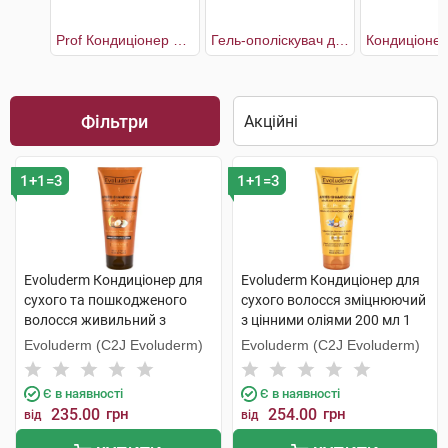
Prof Кондиціонер для волосся інтенсивне відновлення та сяяння
Гель-ополіскувач для волосся з екстрактом Півонії
Фільтри
1+1=3
1+1=3
Evoluderm Кондиціонер для
Evoluderm Кондиціонер для
сухого та пошкодженого
сухого волосся зміцнюючий
волосся живильний з
з цінними оліями 200 мл 1
аргановою олією 200 мл 1
туба
Evoluderm (C2J Evoluderm)
Evoluderm (C2J Evoluderm)
туба
Є в наявності
Є в наявності
235.00
грн
254.00
грн
від
від