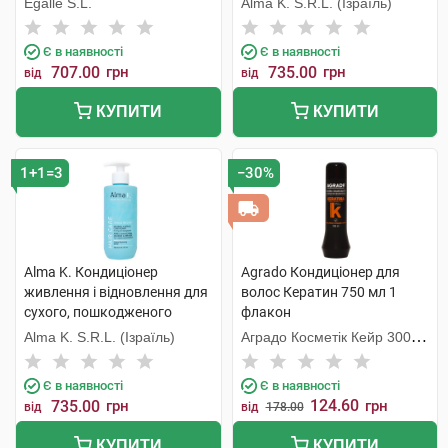
Egalle S.L.
Alma K. S.R.L. (Ізраїль)
Є в наявності
Є в наявності
707.00
грн
735.00
грн
від
від
КУПИТИ
КУПИТИ
1+1=3
−30%
Alma K. Кондиціонер
Agrado Кондиціонер для
живлення і відновлення для
волос Кератин 750 мл 1
сухого, пошкодженого
флакон
волосся 300 мл 1 флакон
Alma K. S.R.L. (Ізраїль)
Аградо Косметік Кейр 3000
С.Л.У.
Є в наявності
Є в наявності
124.60
735.00
грн
грн
від
від
178.00
КУПИТИ
КУПИТИ