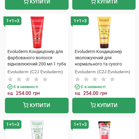
КУПИТИ
КУПИТИ
1+1=3
1+1=3
Evoluderm Кондиціонер для
Evoluderm Кондиціонер
фарбованого волосся
зволожуючий для
відновлюючий 200 мл 1 туба
нормального та сухого
волосся 200 мл 1 туба
Evoluderm (C2J Evoluderm)
Evoluderm (C2J Evoluderm)
Є в наявності
Є в наявності
254.00
грн
254.00
грн
від
від
КУПИТИ
КУПИТИ
1+1=3
1+1=3