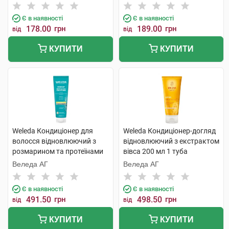
Є в наявності
Є в наявності
178.00
грн
189.00
грн
від
від
КУПИТИ
КУПИТИ
Weleda Кондиціонер для
Weleda Кондиціонер-догляд
волосся відновлюючий з
відновлюючий з екстрактом
розмарином та протеїнами
вівса 200 мл 1 туба
150 мл 1 туба
Веледа АГ
Веледа АГ
Є в наявності
Є в наявності
491.50
грн
498.50
грн
від
від
КУПИТИ
КУПИТИ