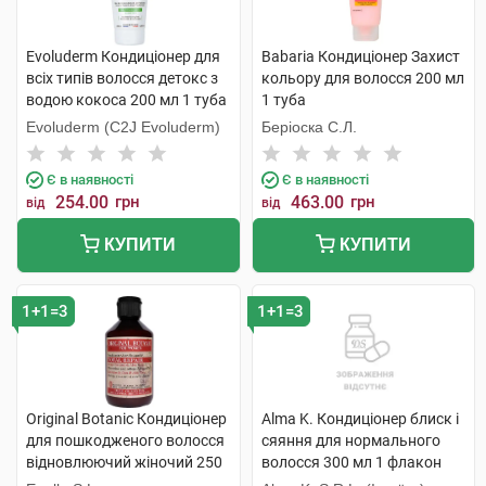
Evoluderm Кондиціонер для
Babaria Кондиціонер Захист
всіх типів волосся детокс з
кольору для волосся 200 мл
водою кокоса 200 мл 1 туба
1 туба
Evoluderm (C2J Evoluderm)
Беріоска С.Л.
Є в наявності
Є в наявності
254.00
грн
463.00
грн
від
від
КУПИТИ
КУПИТИ
1+1=3
1+1=3
Original Botanic Кондиціонер
Alma K. Кондиціонер блиск і
для пошкодженого волосся
сяяння для нормального
відновлюючий жіночий 250
волосся 300 мл 1 флакон
мл 1 флакон