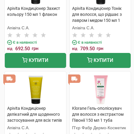
Apivita Кондиціонер Захист
Apivita Кондиціонер Тонік
кольору 150 мл 1 флакон
для волосся, що рідшає з
лавром і медом 150 мл 1
туба
Апівіта С.А.
Апівіта С.А.
Є в наявності
Є в наявності
692.50
грн
709.50
грн
від
від
КУПИТИ
КУПИТИ
Apivita Кондиціонер
Klorane Гель-ополіскувач
делікатний для щоденного
для волосся з екстрактом
застосування для всіх типів
Півонії 150 мл 1 туба
волосся з ромашкою та
Апівіта С.А.
П'єр Фабр Дермо-Косметик
медом 150 мл 1 туба