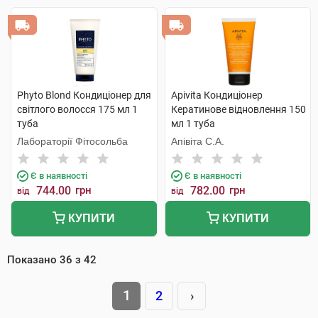
Phyto Blond Кондиціонер для
Apivita Кондиціонер
світлого волосся 175 мл 1
Кератинове відновлення 150
туба
мл 1 туба
Лабораторії Фітосольба
Апівіта С.А.
Є в наявності
Є в наявності
744.00
грн
782.00
грн
від
від
КУПИТИ
КУПИТИ
Показано
36
з
42
1
2
›