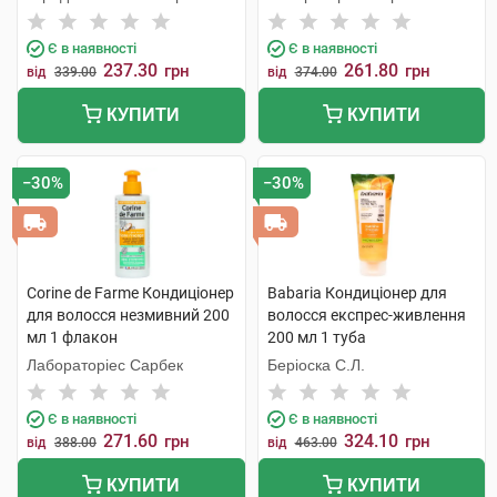
С.Л.У.
Є в наявності
Є в наявності
237.30
261.80
грн
грн
від
339.00
від
374.00
КУПИТИ
КУПИТИ
−30%
−30%
Corine de Farme Кондиціонер
Babaria Кондиціонер для
для волосся незмивний 200
волосся експрес-живлення
мл 1 флакон
200 мл 1 туба
Лабораторіес Сарбек
Беріоска С.Л.
Є в наявності
Є в наявності
271.60
324.10
грн
грн
від
388.00
від
463.00
КУПИТИ
КУПИТИ