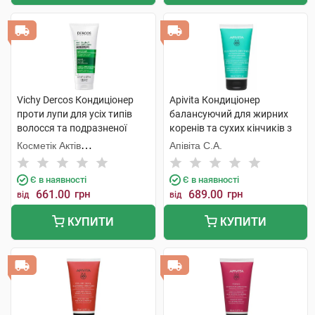
Vichy Dercos Кондиціонер
Apivita Кондиціонер
проти лупи для усіх типів
балансуючий для жирних
волосся та подразненої
коренів та сухих кінчиків з
шкіри 200 мл 1 флакон
кропивою та прополісом 150
Косметік Актів
Апівіта С.А.
мл 1 туба
Інтернаціональ
Є в наявності
Є в наявності
661.00
грн
689.00
грн
від
від
КУПИТИ
КУПИТИ