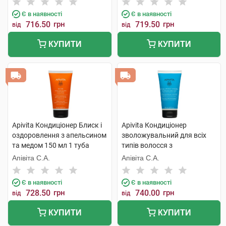
Є в наявності
Є в наявності
716.50
грн
719.50
грн
від
від
КУПИТИ
КУПИТИ
Apivita Кондиціонер Блиск і
Apivita Кондиціонер
оздоровлення з апельсином
зволожувальний для всіх
та медом 150 мл 1 туба
типів волосся з
гіалуроновою кислотою та
Апівіта С.А.
Апівіта С.А.
алое 150 мл 1 туба
Є в наявності
Є в наявності
728.50
грн
740.00
грн
від
від
КУПИТИ
КУПИТИ