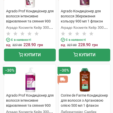
Agrado Prof Кондиціонер для
Agrado Кондиціонер для
волосся інтенсивне
волосся Збереження
відновлення та сяяння 900
кольору 900 мл 1 флакон
мл 1 флакон
Аградо Косметік Кейр 3000
Аградо Косметік Кейр 3000
С.Л.У.
С.Л.У.
Є в наявності
Є в наявності
228.90
228.90
грн
грн
від
327.00
від
327.00
КУПИТИ
КУПИТИ
−30%
−30%
Agrado Prof Кондиціонер для
Corine de Farme Кондиціонер
волосся інтенсивне
для волосся з Аргановою
відновлення та сяяння 900
олією 500 мл 1 флакон
мл 1 флакон
Аградо Косметік Кейр 3000
Лабораторіес Сарбек