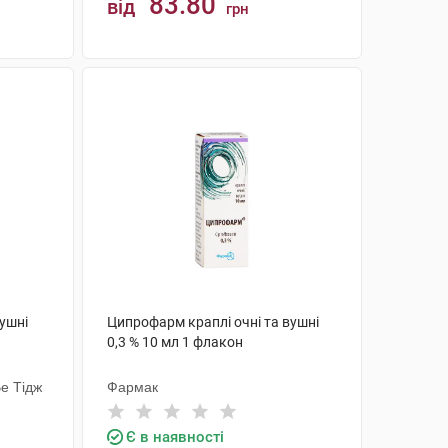
83.80
від
грн
КУПИТИ
вушні
Ципрофарм краплі очні та вушні
0,3 % 10 мл 1 флакон
е Тідж
Фармак
Є в наявності