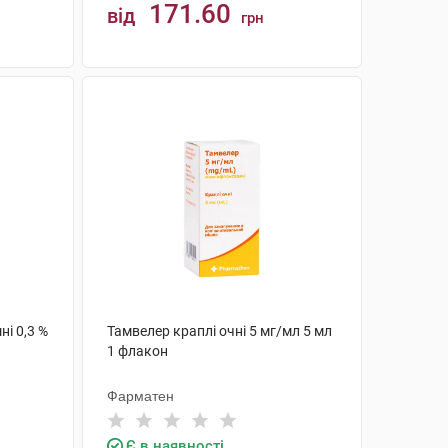
171.60
від
грн
КУПИТИ
ні 0,3 %
Тамвелер краплі очні 5 мг/мл 5 мл
1 флакон
Фарматен
Є в наявності