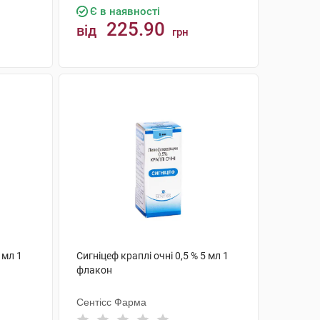
Є в наявності
225.90
від
грн
КУПИТИ
 мл 1
Сигніцеф краплі очні 0,5 % 5 мл 1
флакон
Сентісс Фарма