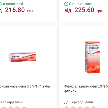
Є в наявності
Є в наявності
216.80
225.60
д
від
грн
грн
КУПИТИ
КУПИТИ
ксал мазь очна 0,3 % 3 г 1 туба
Флоксал краплі очні 0,3 % 5
флакон
. Герхард Манн
Др. Герхард Манн