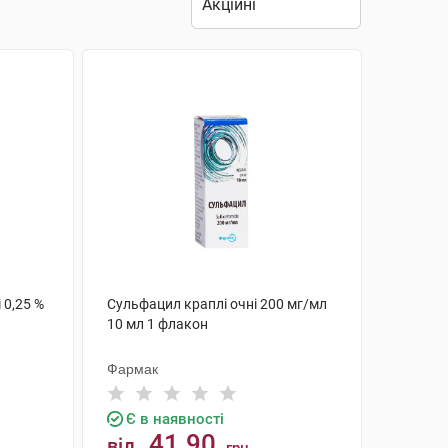
 0,25 %
Сульфацил краплі очні 200 мг/мл
10 мл 1 флакон
Фармак
Є в наявності
41.90
від