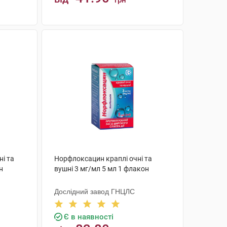
грн
КУПИТИ
і та
Норфлоксацин краплі очні та
н
вушні 3 мг/мл 5 мл 1 флакон
Дослідний завод ГНЦЛС
Є в наявності