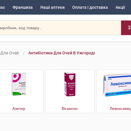
нас
Франшиза
Наші аптеки
Оплата і доставка
Акції
З
 Для Очей
Антибіотики Для Очей В Ужгороді
Азитер
Вігамокс
Левоксиме