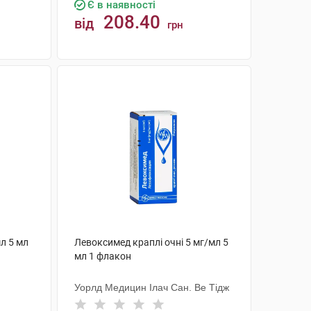
Є в наявності
208.40
від
грн
КУПИТИ
мл 5 мл
Левоксимед краплі очні 5 мг/мл 5
мл 1 флакон
Уорлд Медицин Ілач Сан. Ве Тідж