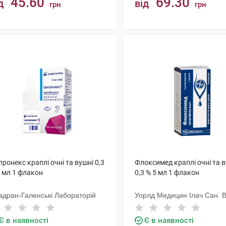
45.60
69.30
д
від
грн
грн
КУПИТИ
КУПИТИ
ронекс краплі очні та вушні 0,3
Флоксимед краплі очні та 
5 мл 1 флакон
0,3 % 5 мл 1 флакон
адран-Галенські Лабораторій
Уорлд Медицин Ілач Сан. В
Є в наявності
Є в наявності