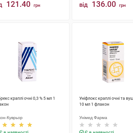
121.40
136.00
д
від
грн
грн
КУПИТИ
КУПИТИ
рекс краплі очні 0,3 % 5 мл 1
Уніфлокс краплі очні та вуш
акон
10 мл 1 флакон
кон-Куврьор
Унімед Фарма
Є в наявності
Є в наявності