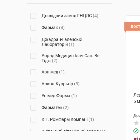
Дослідний завод ГНЦЛС
(4)
дос
Фармак
(4)
Джадран-Галенські
Лабораторій
(1)
Уорлд Медицин Ілач Сан. Ве
Тідж
(2)
Арпімед
(1)
Алкон-Куврьор
(3)
Лев
Унімед Фарма
(1)
5 
Фарматен
(2)
До
К.Т. Ромфарм Компані
(1)
Київський вітамінний завод
(1)
ві