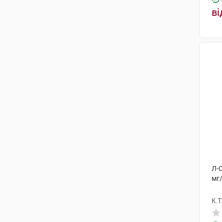
ві
Л-
мг
К.