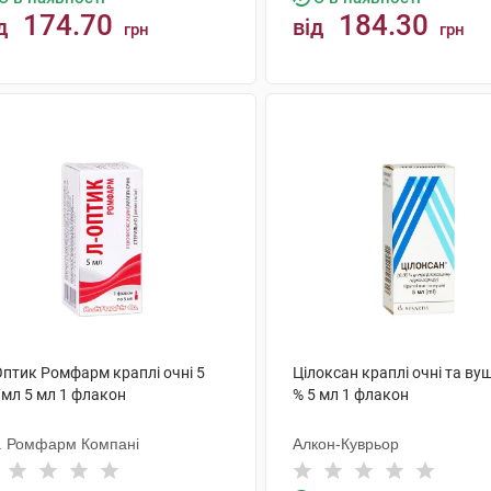
174.70
184.30
д
від
грн
грн
КУПИТИ
КУПИТИ
Оптик Ромфарм краплі очні 5
Цілоксан краплі очні та вуш
/мл 5 мл 1 флакон
% 5 мл 1 флакон
Т. Ромфарм Компані
Алкон-Куврьор