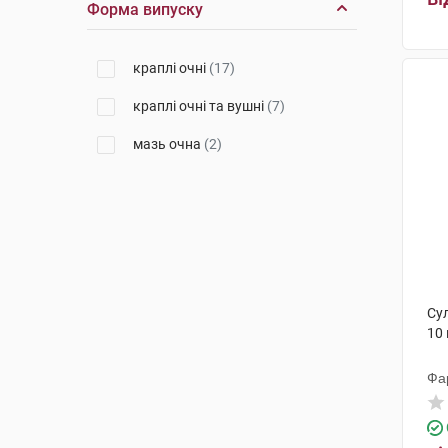
Форма випуску
Др. Герхард Манн
(2)
Сентісс Фарма
(1)
краплі очні
(17)
Лаборатуар Юнітер
(1)
краплі очні та вушні
(7)
Сантен
(1)
мазь очна
(2)
Ромфарм Компані
(1)
Су
10
Фа