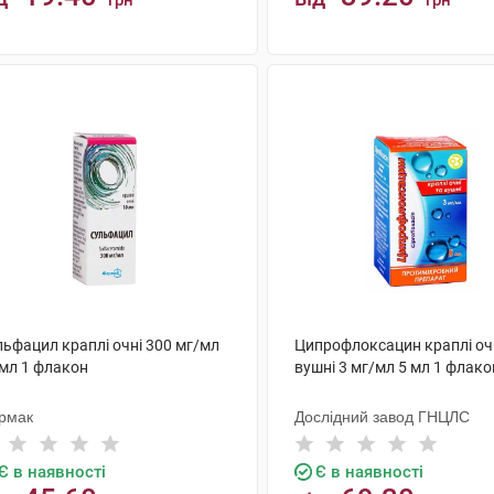
грн
грн
КУПИТИ
КУПИТИ
льфацил краплі очні 300 мг/мл
Ципрофлоксацин краплі очн
 мл 1 флакон
вушні 3 мг/мл 5 мл 1 флако
рмак
Дослідний завод ГНЦЛС
Є в наявності
Є в наявності