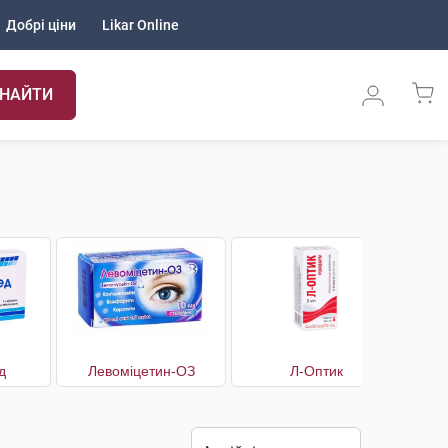
Добрі ціни
Likar Online
НАЙТИ
д
Левоміцетин-ОЗ
Л-Оптик