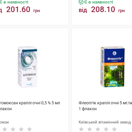
Є в наявності
Є в наявності
201.60
208.10
д
від
грн
грн
КУПИТИ
КУПИТИ
омоксан краплі очні 0,5 % 5 мл
Флеоптік краплі очні 5 мг/
флакон
1 флакон
рмак
Київський вітамінний завод