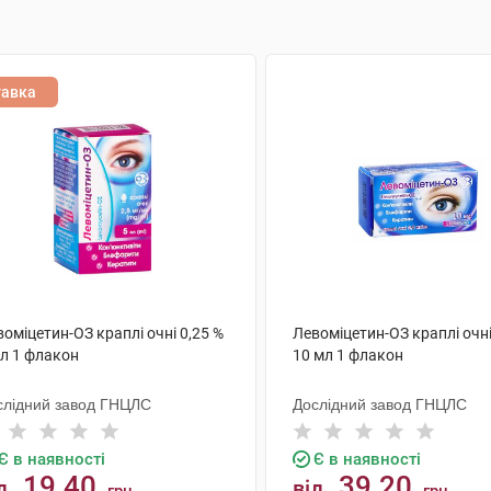
тавка
оміцетин-ОЗ краплі очні 0,25 %
Левоміцетин-ОЗ краплі очні
мл 1 флакон
10 мл 1 флакон
слідний завод ГНЦЛС
Дослідний завод ГНЦЛС
Є в наявності
Є в наявності
19.40
39.20
д
від