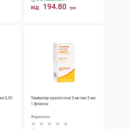
194.80
від
грн
КУПИТИ
ні 0,35
Тамвелер краплі очні 5 мг/мл 5 мл
1 флакон
Фарматен