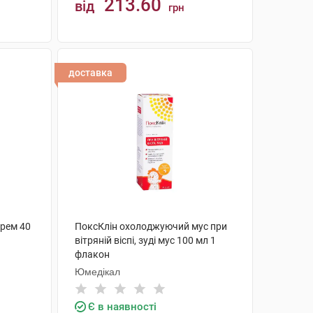
213.60
від
грн
КУПИТИ
доставка
крем 40
ПоксКлін охолоджуючий мус при
вітряній віспі, зуді мус 100 мл 1
флакон
Юмедікал
Є в наявності