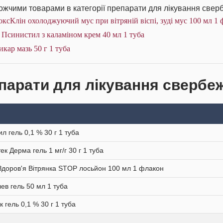
жчими товарами в категорії препарати для лікування сверб
ксКлін охолоджуючий мус при вітряній віспі, зуді мус 100 мл 1 
 Псинистил з каламіном крем 40 мл 1 туба
икар мазь 50 г 1 туба
парати для лікування свербежу
ил гель 0,1 % 30 г 1 туба
ек Дерма гель 1 мг/г 30 г 1 туба
Здоров'я Вітрянка STOP лосьйон 100 мл 1 флакон
ев гель 50 мл 1 туба
к гель 0,1 % 30 г 1 туба