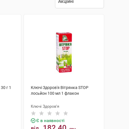
30 г 1
Ключі Здоров'я Вітрянка STOP
лосьйон 100 мл 1 флакон
Ключі Здоров'я
Є в наявності
182.40
від