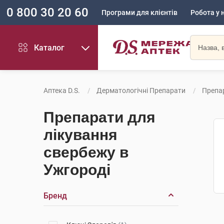
0 800 30 20 60
Програми для клієнтів
Робота у 
Каталог
Аптека D.S.
Дерматологічні Препарати
Препа
Препарати для
лікування
свербежу в
Ужгороді
Бренд