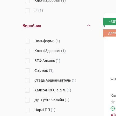
Ключі Здоров'я
(1)
IF
(1)
−30
Виробник
дос
Польфарма
(1)
Ключі Здоров'я
(1)
ВТФ Альянс
(1)
Фармак
(1)
Фен
Стада Арцнайміттель
(1)
Халеон КХ С.а.р.л.
(1)
Хал
Др. Густав Кляйн
(1)
Чарлі ПП
(1)
ві