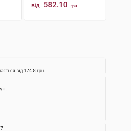
582.10
від
грн
КУПИТИ
ається від 174.8 грн.
у є:
и?