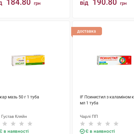
184.80
190.80
д
від
грн
грн
КУПИТИ
КУПИТИ
доставка
кар мазь 50 г 1 туба
IF Псинистил з каламіном 
мл 1 туба
 Густав Кляйн
Чарлі ПП
Є в наявності
Є в наявності