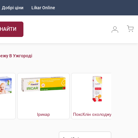
Добрі ціни
Likar Online
НАЙТИ
ежу В Ужгороді
Ірикар
ПоксКлін охолоджуючий мус при вітряній віспі, зуді