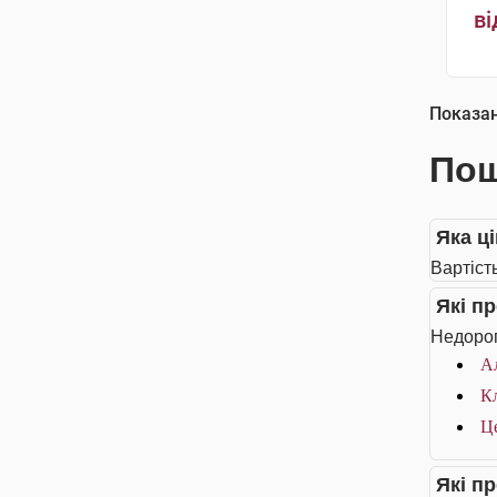
ві
Показа
Пош
Яка ц
Вартіст
Які п
Недорог
Ал
Кл
Це
Які п