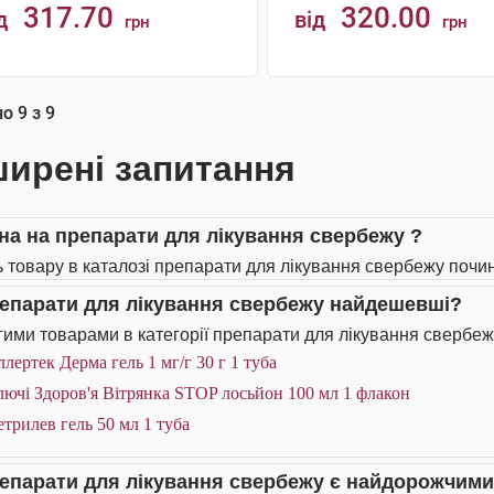
317.70
320.00
д
від
грн
грн
КУПИТИ
КУПИТИ
но
9
з
9
ирені запитання
іна на препарати для лікування свербежу ?
ь товару в каталозі препарати для лікування свербежу почин
репарати для лікування свербежу найдешевші?
ими товарами в категорії препарати для лікування свербеж
лертек Дерма гель 1 мг/г 30 г 1 туба
ючі Здоров'я Вітрянка STOP лосьйон 100 мл 1 флакон
трилев гель 50 мл 1 туба
репарати для лікування свербежу є найдорожчим