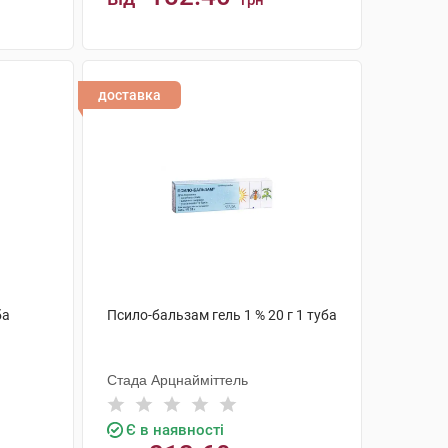
грн
КУПИТИ
доставка
ба
Псило-бальзам гель 1 % 20 г 1 туба
Стада Арцнайміттель
Є в наявності