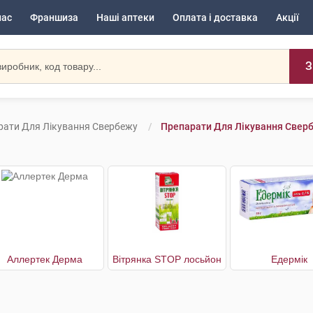
нас
Франшиза
Наші аптеки
Оплата і доставка
Акції
З
рати Для Лікування Свербежу
Препарати Для Лікування Сверб
Аллертек Дерма
Вітрянка STOP лосьйон
Едермік