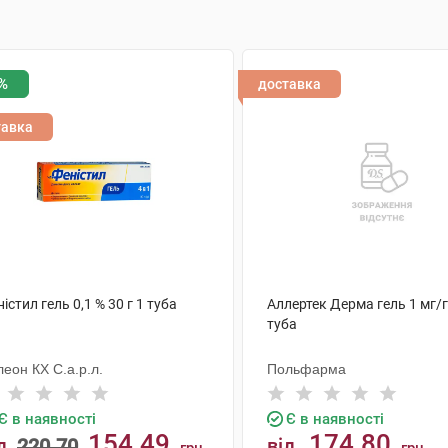
%
доставка
тавка
істил гель 0,1 % 30 г 1 туба
Аллертек Дерма гель 1 мг/г 
туба
еон КХ С.а.р.л.
Польфарма
Є в наявності
Є в наявності
154.49
174.80
д
220.70
від