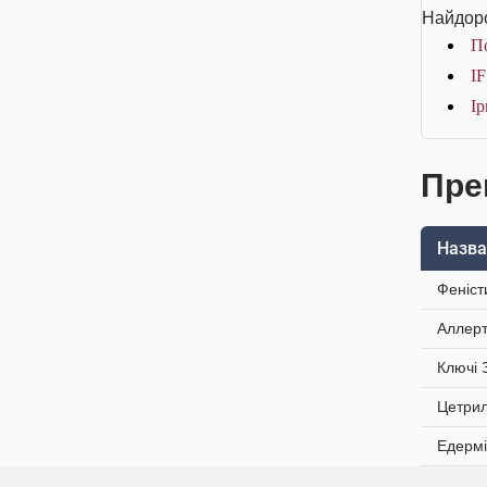
Найдоро
По
IF
Ір
Пре
Назва
Феніст
Аллерт
Ключі 
Цетрил
Едермі